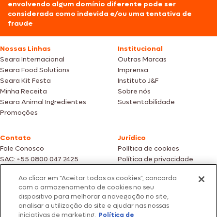
envolvendo algum domínio diferente pode ser
considerada como indevida e/ou uma tentativa de
fraude
Nossas Linhas
Institucional
Seara Internacional
Outras Marcas
Seara Food Solutions
Imprensa
Seara Kit Festa
Instituto J&F
Minha Receita
Sobre nós
Seara Animal Ingredientes
Sustentabilidade
Promoções
Contato
Jurídico
Fale Conosco
Política de cookies
SAC: +55 0800 047 2425
Política de privacidade
Ao clicar em "Aceitar todos os cookies", concorda
Fotos meramente ilustrativas | Ofertas válidas enquanto durarem os
com o armazenamento de cookies no seu
estoques dos nossos parceiros | Vendas sujeitas a análise e confirmação
dispositivo para melhorar a navegação no site,
de dados.
analisar a utilização do site e ajudar nas nossas
Os preços, promoções e condições de pagamento são válidos
iniciativas de marketing.
Política de
exclusivamente para compras efetuadas em nossos parceiros.