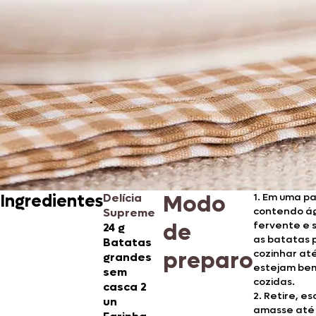
Modo
Ingredientes
Delícia
1. Em uma p
contendo á
Supreme
de
fervente e s
24 g
as batatas 
Batatas
preparo
cozinhar at
grandes
estejam be
sem
cozidas.
casca 2
2. Retire, es
un
amasse até