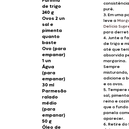
Farinha
consistênci
de trigo
purê.
240 g
3. Em uma p
Ovos 2 un
leve a
Marg
sal e
Delícia Sup
pimenta
para derret
quanto
4. Junte a f
baste
de trigo e m
Ovo (para
até que ten
empanar)
absorvida p
1 un
margarina.
Água
Sempre
(para
misturando,
adicione a 
empanar)
e os ovos.
30 ml
5. Tempere
Parmesão
sal, pimenta
ralado
reino e cozi
médio
que o fundo
(para
panela com
empanar)
aparecer.
50 g
6. Retire do
Óleo de