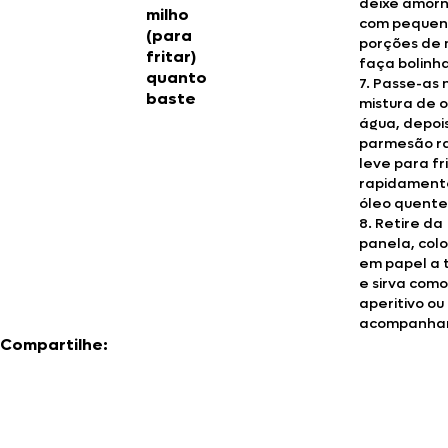
deixe amorn
milho
com pequen
(para
porções de
fritar)
faça bolinha
quanto
7. Passe-as 
baste
mistura de 
água, depoi
parmesão r
leve para fr
rapidament
óleo quente
8. Retire da
panela, col
em papel a 
e sirva como
aperitivo ou
acompanha
Compartilhe: