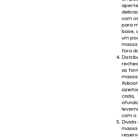
apert
delic
com o
para m
base, 
um po
massa
fora d
Distrib
rechei
as fo
massa
Adicio
azeit
cada,
afund
levem
com o 
Divida 
massa
reser