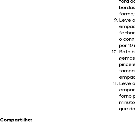
fora d
bordas
forma;
Leve 
empad
fechad
o cong
por 10
Bata 
gemas
pincel
tampa
empad
Leve 
empad
forno 
minuto
que d
Compartilhe: