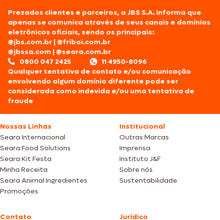
Prezados clientes e parceiros, a JBS S.A. informa que
apenas se comunica através de seus canais e domínios
eletrônicos oficiais, sendo os principais:
@jbs.com.br
|
@friboi.com.br
@jbssa.com
|
@seara.com.br
0800 047 2425
11 4950-8096
Qualquer tentativa de contato e/ou comunicação
envolvendo algum domínio diferente pode ser
considerada como indevida e/ou uma tentativa de
fraude
Nossas Linhas
Institucional
Seara Internacional
Outras Marcas
Seara Food Solutions
Imprensa
Seara Kit Festa
Instituto J&F
Minha Receita
Sobre nós
Seara Animal Ingredientes
Sustentabilidade
Promoções
Contato
Jurídico