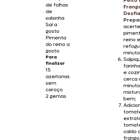
Peito
de folhas
Frang
de
Desfi
salsinha
Prepar
Sal a
acerte 
gosto
pimen
Pimenta
reino 
do reino a
refogu
gosto
minuto
Para
Salpiq
finalizar
farinha
15
e cozi
azeitonas
cerca 
sem
minuto
caroço
mistur
2 gemas
bem;
Adicio
tomate
extrat
tomate
caldo 
frango,