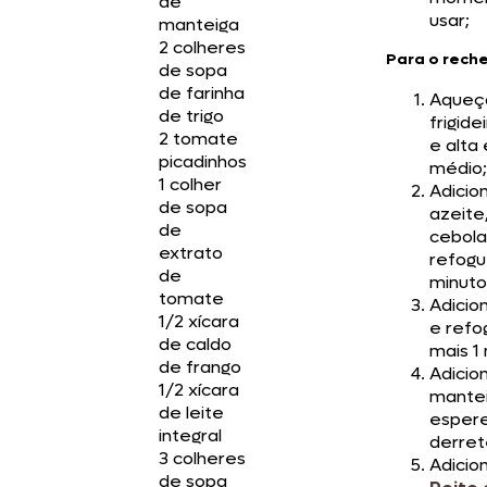
de
usar;
manteiga
2 colheres
Para o rech
de sopa
de farinha
Aqueç
de trigo
frigide
2 tomate
e alta
picadinhos
médio;
1 colher
Adicio
de sopa
azeite
de
cebola
extrato
refogu
de
minuto
tomate
Adicio
1/2 xícara
e refo
de caldo
mais 1
de frango
Adicio
1/2 xícara
mante
de leite
esper
integral
derret
3 colheres
Adicio
de sopa