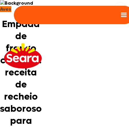
Aves
Empada
de
frango
cremosa:
receita
de
recheio
saboroso
para