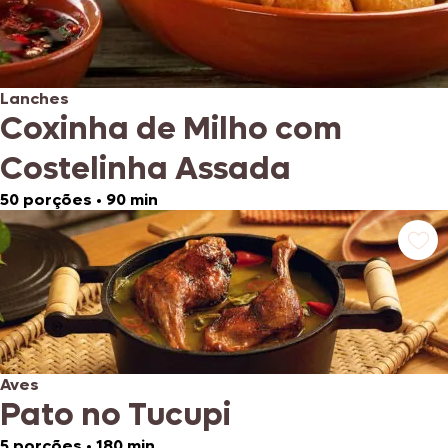
Lanches
Coxinha de Milho com
Costelinha Assada
50 porções
•
90 min
Aves
Pato no Tucupi
5 porções
•
180 min