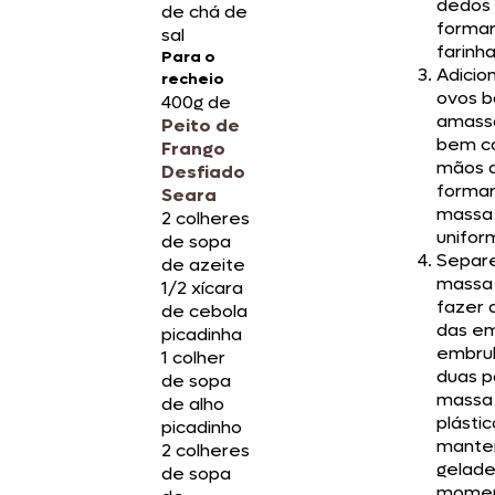
dedos
de chá de
forma
sal
farinha
Para o
Adicio
recheio
ovos b
400g de
amass
Peito de
bem c
Frango
mãos 
Desfiado
forma
Seara
massa
2 colheres
unifor
de sopa
Separe
de azeite
massa
1/2 xícara
fazer 
de cebola
das e
picadinha
embrul
1 colher
duas p
de sopa
massa
de alho
plástic
picadinho
mante
2 colheres
gelade
de sopa
momen