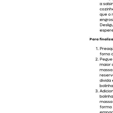
a salsi
cozinh
que o 
engros
Deslig
espere
Para finaliza
Preaq
forno 
Pegue 
maior 
massa
reserv
divida
bolinha
Adicio
bolinh
massa
forma
empad