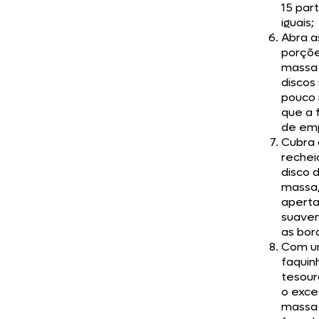
15 par
iguais;
Abra a
porçõ
massa
discos
pouco
que a 
de em
Cubra 
rechei
disco 
massa
apert
suave
as bor
Com 
faquin
tesour
o exce
massa