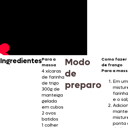
Modo
Ingredientes
Para a
Como fazer
massa
de frango
de
4 xícaras
Para a mas
de farinha
Em uma
preparo
de trigo
mistur
300g de
farinha
manteiga
e o sal
gelada
Adicio
em cubos
mante
2 ovos
mistur
batidos
ponta 
1 colher