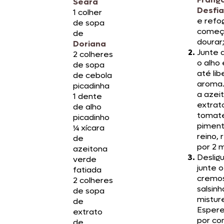
Seara
Desfi
1 colher
e refo
de sopa
começ
de
dourar
Doriana
Junte 
2 colheres
o alho
de sopa
até lib
de cebola
aroma.
picadinha
a azei
1 dente
extrat
de alho
tomate
picadinho
piment
¼ xícara
reino,
de
por 2 m
azeitona
Deslig
verde
junte o
fatiada
cremos
2 colheres
salsinh
de sopa
mistur
de
Espere
extrato
por co
de