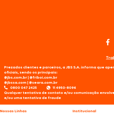
Tra
Prezados clientes e parceiros, a JBS S.A. informa que ap
oficiais, sendo os principais:
@jbs.com.br
|
@friboi.com.br
@jbssa.com
|
@seara.com.br
0800 047 2425
11 4950-8096
Qualquer tentativa de contato e/ou comunicação envolv
e/ou uma tentativa de fraude
Nossas Linhas
Institucional