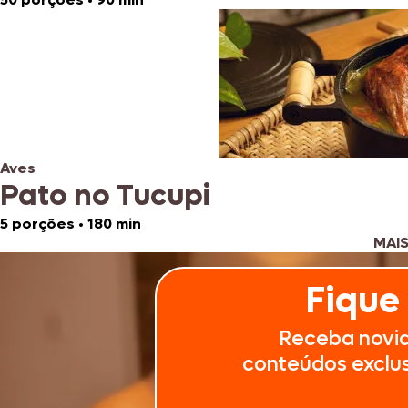
Aves
Pato no Tucupi
5 porções
•
180 min
MAIS
Fique
Receba novi
conteúdos exclusi