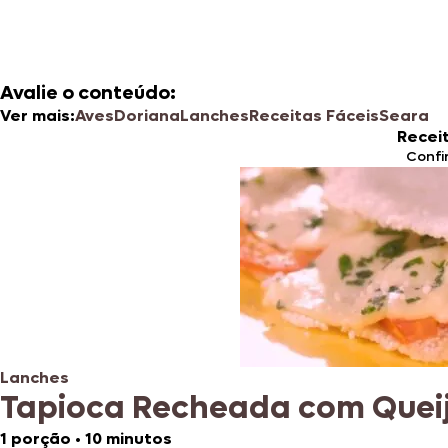
Avalie o conteúdo:
Ver mais:
Aves
Doriana
Lanches
Receitas Fáceis
Seara
Recei
Confi
Lanches
Tapioca Recheada com Quei
1 porção
•
10 minutos