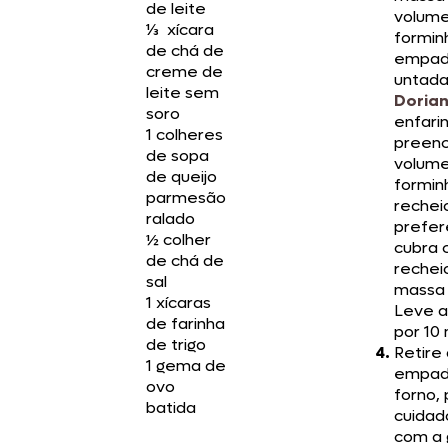
de leite
volum
⅓ xícara
formin
de chá de
empa
creme de
untad
leite sem
Doria
soro
enfari
1 colheres
preenc
de sopa
volume
de queijo
formin
parmesão
rechei
ralado
prefer
½ colher
cubra 
de chá de
rechei
sal
massa 
1 xícaras
Leve a
de farinha
por 10 
de trigo
Retire
1 gema de
empad
ovo
forno, 
batida
cuida
com a