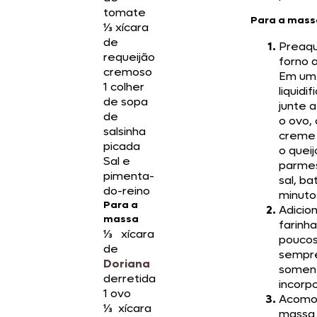
tomate
Para a mass
⅓ xícara
de
Preaq
requeijão
forno 
cremoso
Em um
1 colher
liquidif
de sopa
junte 
de
o ovo, 
salsinha
creme 
picada
o queij
Sal e
parme
pimenta-
sal, ba
do-reino
minuto
Para a
Adicio
massa
farinha
⅓ xícara
poucos
de
sempr
Doriana
somen
derretida
incorpo
1 ovo
Acomo
⅓ xícara
massa