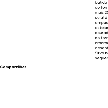
batida
ao for
mais 2
ou até
empad
estej
dourad
do for
amorna
desen
Sirva n
sequên
Compartilhe: