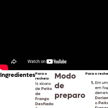
Modo
Ingredientes
Para o
Para o reche
recheio
Em um
de
½ xícara
em fog
de
Peito
derret
preparo
de
Doria
Frango
o
Peit
Desfiado
Frang