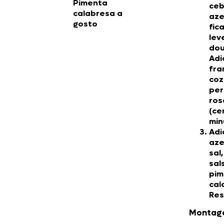
Pimenta
ceb
calabresa a
aze
gosto
fic
lev
dou
Adi
fra
coz
per
ros
(ce
min
Adi
aze
sal,
sal
pim
cal
Res
Montag