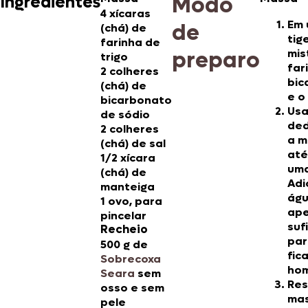
Modo
Ingredientes
4 xícaras
Em
de
(chá) de
tige
farinha de
preparo
mis
trigo
far
2 colheres
bic
(chá) de
e o 
bicarbonato
Usa
de sódio
ded
2 colheres
a m
(chá) de sal
até
1/2 xícara
uma
(chá) de
Adi
manteiga
águ
1 ovo, para
ape
pincelar
suf
Recheio
par
500 g de
fic
Sobrecoxa
ho
Seara
sem
Res
osso e sem
ma
pele