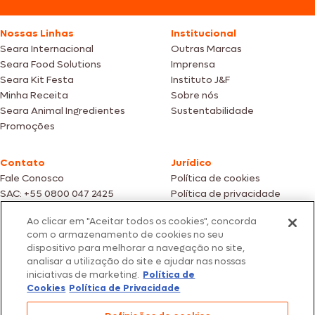
Nossas Linhas
Institucional
Seara Internacional
Outras Marcas
Seara Food Solutions
Imprensa
Seara Kit Festa
Instituto J&F
Minha Receita
Sobre nós
Seara Animal Ingredientes
Sustentabilidade
Promoções
Contato
Jurídico
Fale Conosco
Política de cookies
SAC: +55 0800 047 2425
Política de privacidade
Ao clicar em "Aceitar todos os cookies", concorda
Fotos meramente ilustrativas | Ofertas válidas enquanto durarem os
com o armazenamento de cookies no seu
estoques dos nossos parceiros | Vendas sujeitas a análise e confirmação
dispositivo para melhorar a navegação no site,
de dados.
analisar a utilização do site e ajudar nas nossas
Os preços, promoções e condições de pagamento são válidos
exclusivamente para compras efetuadas em nossos parceiros.
iniciativas de marketing.
Política de
Todos os produtos estão sujeitos a disponibilidade de estoque.
Cookies
Política de Privacidade
SEARA – CNPJ: 02.914.460/0202-67 – Av. Marginal Direita do Tietê, 500,