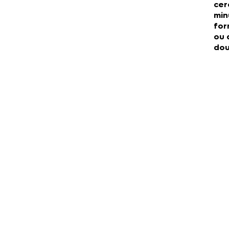
cer
min
for
ou 
dou