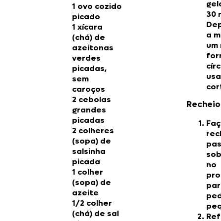
gel
1 ovo cozido
30 
picado
Dep
1 xícara
a m
(chá) de
um 
azeitonas
fo
verdes
cír
picadas,
usa
sem
cor
caroços
2 cebolas
Recheio
grandes
picadas
Faç
2 colheres
rec
(sopa) de
pas
salsinha
sob
picada
no
1 colher
pro
(sopa) de
par
azeite
pe
1/2 colher
peq
(chá) de sal
Ref