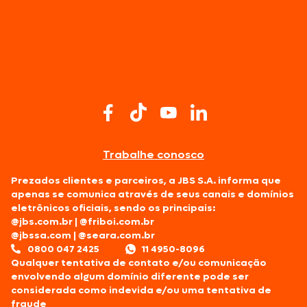
Trabalhe conosco
Prezados clientes e parceiros, a JBS S.A. informa que
apenas se comunica através de seus canais e domínios
eletrônicos oficiais, sendo os principais:
@jbs.com.br
|
@friboi.com.br
@jbssa.com
|
@seara.com.br
0800 047 2425
11 4950-8096
Qualquer tentativa de contato e/ou comunicação
envolvendo algum domínio diferente pode ser
considerada como indevida e/ou uma tentativa de
fraude