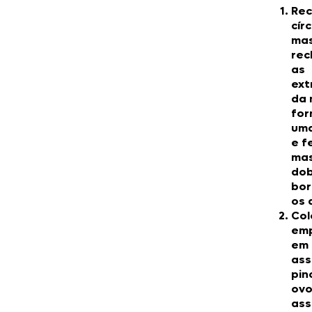
Rec
cír
mas
rec
as
ext
da 
fo
uma
e f
ma
dob
bor
os 
Col
em
em
ass
pin
ovo
ass