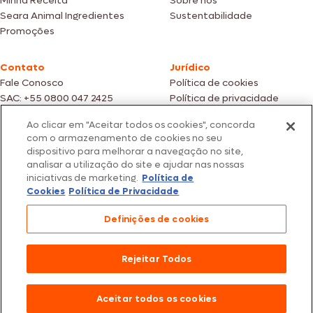
Minha Receita
Sobre nós
Seara Animal Ingredientes
Sustentabilidade
Promoções
Contato
Jurídico
Fale Conosco
Política de cookies
SAC: +55 0800 047 2425
Política de privacidade
Ao clicar em "Aceitar todos os cookies", concorda
Fotos meramente ilustrativas | Ofertas válidas enquanto durarem os
com o armazenamento de cookies no seu
estoques dos nossos parceiros | Vendas sujeitas a análise e confirmação
dispositivo para melhorar a navegação no site,
de dados.
analisar a utilização do site e ajudar nas nossas
Os preços, promoções e condições de pagamento são válidos
iniciativas de marketing.
Política de
exclusivamente para compras efetuadas em nossos parceiros.
Todos os produtos estão sujeitos a disponibilidade de estoque.
Cookies
Política de Privacidade
SEARA – CNPJ: 02.914.460/0202-67 – Av. Marginal Direita do Tietê, 500,
Definições de cookies
São Paulo/SP – CEP 05.118-100
© 2026 Seara. Todos os direitos reservados
Rejeitar Todos
Aceitar todos os cookies