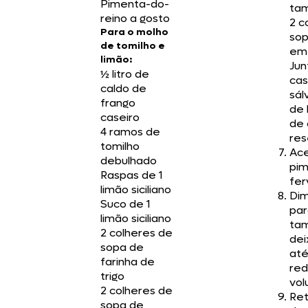
Pimenta-do-
tam
reino a gosto
2 c
Para o molho
sop
de tomilho e
em 
limão:
Jun
½ litro de
cas
caldo de
sál
frango
de 
caseiro
de 
4 ramos de
res
tomilho
Ace
debulhado
pim
Raspas de 1
fer
limão siciliano
Dim
Suco de 1
par
limão siciliano
tam
2 colheres de
dei
sopa de
até
farinha de
red
trigo
vol
2 colheres de
Ret
sopa de