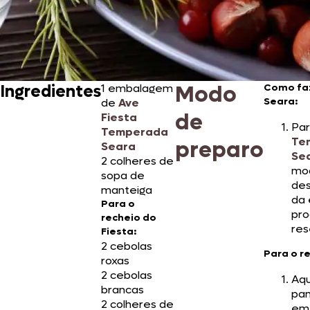
Modo
Ingredientes
1 embalagem
Como faz
Seara:
de
Ave
de
Fiesta
Pa
Temperada
Te
preparo
Seara
Se
2 colheres de
mo
sopa de
de
manteiga
da
Para o
pro
recheio do
res
Fiesta:
2 cebolas
Para o r
roxas
2 cebolas
Aq
brancas
pa
2 colheres de
em 