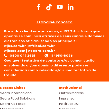
Trabalhe conosco
Prezados clientes e parceiros, a JBS S.A. informa que
apenas se comunica através de seus canais e domínios
eletrônicos oficiais, sendo os principais:
@jbs.com.br
|
@friboi.com.br
@jbssa.com
|
@seara.com.br
0800 047 2425
11 4950-8096
Qualquer tentativa de contato e/ou comunicação
envolvendo algum domínio diferente pode ser
considerada como indevida e/ou uma tentativa de
fraude
Nossas Linhas
Institucional
Seara Internacional
Outras Marcas
Seara Food Solutions
Imprensa
Seara Kit Festa
Instituto J&F