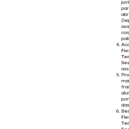
jun
par
abr
Dep
asa
cor
pal
Ac
Fie
Te
Se
ass
Pro
mai
fra
alu
pon
das
Be
Fie
Te