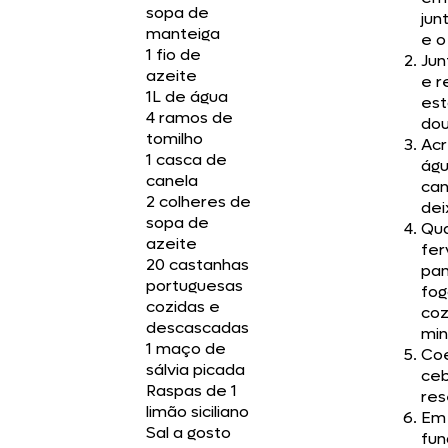
sopa de
jun
manteiga
e o
1 fio de
Jun
azeite
e r
1L de água
es
4 ramos de
dou
tomilho
Acr
1 casca de
águ
canela
can
2 colheres de
dei
sopa de
Qua
azeite
fer
20 castanhas
pan
portuguesas
fog
cozidas e
coz
descascadas
min
1 maço de
Coe
sálvia picada
ceb
Raspas de 1
res
limão siciliano
Em 
Sal a gosto
fu