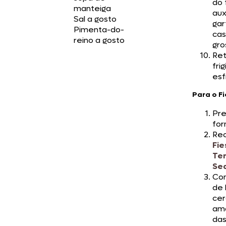
do 
manteiga
aux
Sal a gosto
gar
Pimenta-do-
cas
reino a gosto
gro
Ret
fri
esf
Para o F
Pr
for
Re
Fie
Te
Se
Co
de 
cer
ama
das