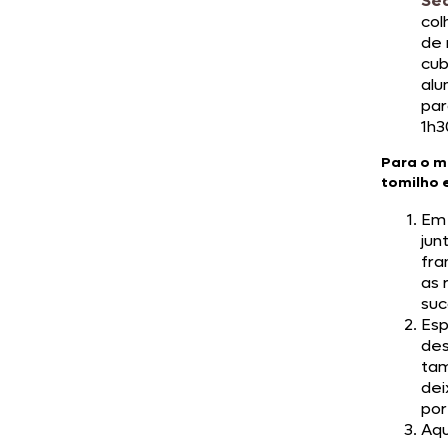
Se
col
de 
cub
alu
par
1h3
Para o m
tomilho 
Em 
jun
fra
as 
suc
Esp
des
tam
dei
por
Aq