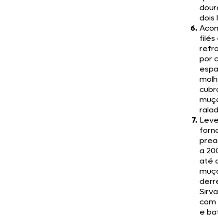
dour
dois
Aco
filé
refra
por 
espa
molh
cubr
muça
rala
Leve
forn
prea
a 20
até 
muça
derr
Sirv
com 
e ba