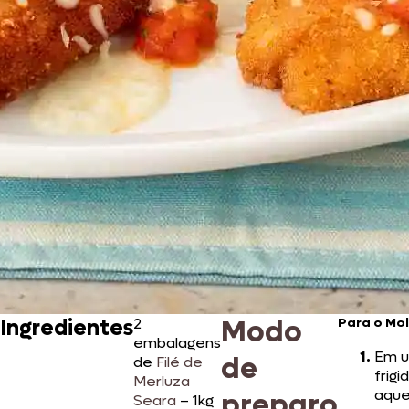
Modo
Ingredientes
2
Para o Mol
embalagens
Em 
de
de
Filé de
frigi
Merluza
aque
preparo
Seara
– 1kg