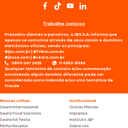
Trabalhe conosco
Prezados clientes e parceiros, a JBS S.A. informa que
apenas se comunica através de seus canais e domínios
eletrônicos oficiais, sendo os principais:
@jbs.com.br
|
@friboi.com.br
@jbssa.com
|
@seara.com.br
0800 047 2425
11 4950-8096
Qualquer tentativa de contato e/ou comunicação
envolvendo algum domínio diferente pode ser
considerada como indevida e/ou uma tentativa de
fraude
Nossas Linhas
Institucional
Seara Internacional
Outras Marcas
Seara Food Solutions
Imprensa
Seara Kit Festa
Instituto J&F
Minha Receita
Sobre nós