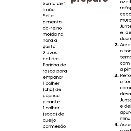
azei
Sumo de 1
refo
limão
cebo
Sal e
murc
pimenta-
Junt
do-reino
e de
moída na
dour
hora a
Acre
gosto
o to
2 ovos
tem
batidos
com 
Farinha de
a pi
rosca para
Refo
empanar
o to
1 colher
come
(chá) de
desm
páprica
Junt
picante
e de
1 colher
apur
(sopa) de
minu
queijo
Acre
parmesão
o ex