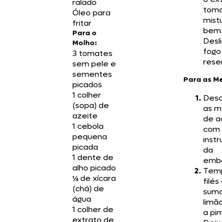
ralado
toma
Óleo para
mist
fritar
bem
Para o
Desl
Molho:
fogo
3 tomates
rese
sem pele e
sementes
Para as M
picados
1 colher
Desc
(sopa) de
as m
azeite
de a
1 cebola
com 
pequena
inst
picada
da
1 dente de
emb
alho picado
Tem
¼ de xícara
filé
(chá) de
sum
água
limão
1 colher de
a pi
extrato de