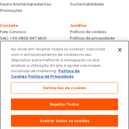
Seara Animal Ingredientes
Sustentabilidade
Promoções
Contato
Jurídico
Fale Conosco
Política de cookies
SAC: +55 0800 047 2425
Política de privacidade
Ao clicar em "Aceitar todos os cookies", concorda
Fotos meramente ilustrativas | Ofertas válidas enquanto durarem os
com o armazenamento de cookies no seu
estoques dos nossos parceiros | Vendas sujeitas a análise e confirmação
dispositivo para melhorar a navegação no site,
de dados.
analisar a utilização do site e ajudar nas nossas
Os preços, promoções e condições de pagamento são válidos
iniciativas de marketing.
Política de
exclusivamente para compras efetuadas em nossos parceiros.
Todos os produtos estão sujeitos a disponibilidade de estoque.
Cookies
Política de Privacidade
SEARA – CNPJ: 02.914.460/0202-67 – Av. Marginal Direita do Tietê, 500,
Definições de cookies
São Paulo/SP – CEP 05.118-100
© 2026 Seara. Todos os direitos reservados
Rejeitar Todos
Aceitar todos os cookies