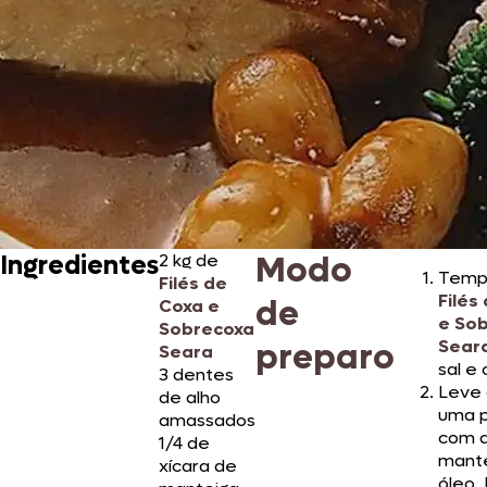
Modo
Ingredientes
2 kg de
Temp
Filés de
Filés
de
Coxa e
e So
Sobrecoxa
preparo
Sear
Seara
sal e 
3 dentes
Leve 
de alho
uma 
amassados
com 
1/4 de
mante
xícara de
óleo. 