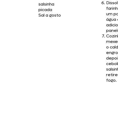
Disso
salsinha
farin
picada
um p
Sal a gosto
água 
adici
panel
Cozin
mexe
o cal
engro
depoi
cebol
salsin
retir
fogo.