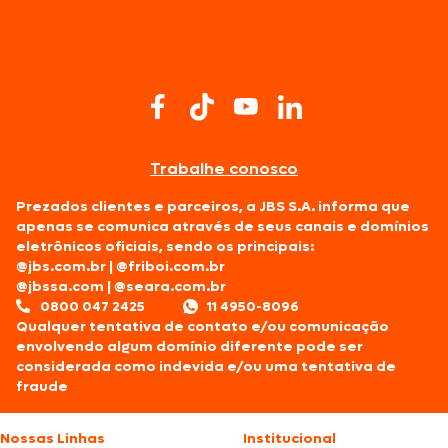
Trabalhe conosco
Prezados clientes e parceiros, a JBS S.A. informa que
apenas se comunica através de seus canais e domínios
eletrônicos oficiais, sendo os principais:
@jbs.com.br
|
@friboi.com.br
@jbssa.com
|
@seara.com.br
0800 047 2425
11 4950-8096
Qualquer tentativa de contato e/ou comunicação
envolvendo algum domínio diferente pode ser
considerada como indevida e/ou uma tentativa de
fraude
Nossas Linhas
Institucional