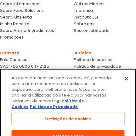
Seara Internacional
Outras Marcas
Seara Food Solutions
Imprensa
Seara Kit Festa
Instituto J&F
Minha Receita
Sobre nós
Seara Animal Ingredientes
Sustentabilidade
Promoções
Contato
Jurídico
Fale Conosco
Política de cookies
SAC: +55 0800 047 2425
Política de privacidade
Ao clicar em "Aceitar todos os cookies", concorda
Fotos meramente ilustrativas | Ofertas válidas enquanto durarem os
com o armazenamento de cookies no seu
estoques dos nossos parceiros | Vendas sujeitas a análise e confirmação
dispositivo para melhorar a navegação no site,
de dados.
analisar a utilização do site e ajudar nas nossas
Os preços, promoções e condições de pagamento são válidos
iniciativas de marketing.
Política de
exclusivamente para compras efetuadas em nossos parceiros.
Todos os produtos estão sujeitos a disponibilidade de estoque.
Cookies
Política de Privacidade
SEARA – CNPJ: 02.914.460/0202-67 – Av. Marginal Direita do Tietê, 500,
Definições de cookies
São Paulo/SP – CEP 05.118-100
© 2026 Seara. Todos os direitos reservados