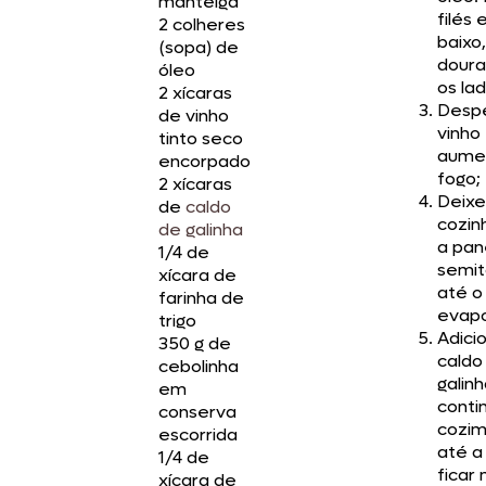
manteiga
filés
2 colheres
baixo
(sopa) de
doura
óleo
os lad
2 xícaras
Despe
de vinho
vinho
tinto seco
aume
encorpado
fogo;
2 xícaras
Deixe
de
caldo
cozin
de galinha
a pan
1/4 de
semi
xícara de
até o
farinha de
evapo
trigo
Adici
350 g de
caldo
cebolinha
galin
em
conti
conserva
cozim
escorrida
até a
1/4 de
ficar 
xícara de