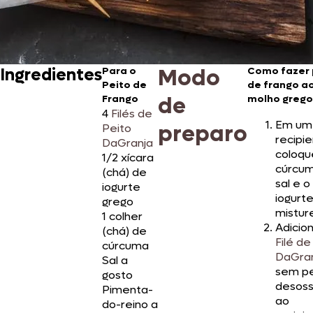
Modo
Ingredientes
Para o
Como fazer 
Peito de
de frango a
de
Frango
molho grego
4
Filés de
Em um
preparo
Peito
recipie
DaGranja
coloqu
1/2 xícara
cúrcum
(chá) de
sal e o
iogurte
iogurt
grego
mistur
1 colher
Adicio
(chá) de
Filé de
cúrcuma
DaGra
Sal a
sem pe
gosto
desos
Pimenta-
ao
do-reino a