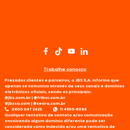
Trabalhe conosco
Prezados clientes e parceiros, a JBS S.A. informa que
apenas se comunica através de seus canais e domínios
eletrônicos oficiais, sendo os principais:
@jbs.com.br
|
@friboi.com.br
@jbssa.com
|
@seara.com.br
0800 047 2425
11 4950-8096
Qualquer tentativa de contato e/ou comunicação
envolvendo algum domínio diferente pode ser
considerada como indevida e/ou uma tentativa de