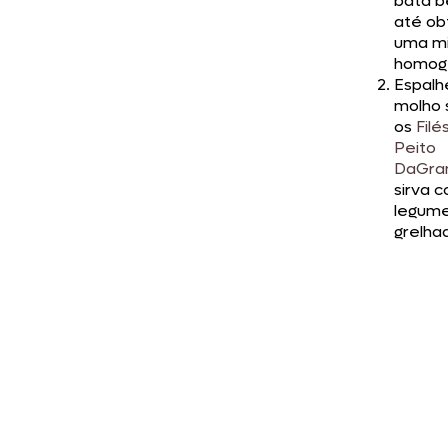
bata 
até ob
uma mi
homog
Espalh
molho 
os
Filé
Peito
DaGra
sirva 
legum
grelha