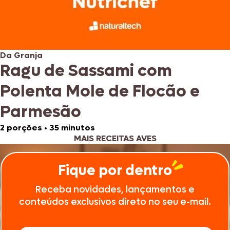
Da Granja
Ragu de Sassami com
Polenta Mole de Flocão e
Parmesão
2 porções
•
35 minutos
MAIS RECEITAS AVES
Fique por dentro
Receba novidades, lançamentos e
conteúdos exclusivos direto no seu e-mail.