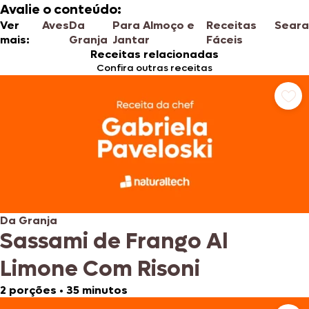
Avalie o conteúdo:
Ver
Aves
Da
Para Almoço e
Receitas
Sear
mais:
Granja
Jantar
Fáceis
Receitas relacionadas
Confira outras receitas
Da Granja
Sassami de Frango Al
Limone Com Risoni
2 porções
•
35 minutos