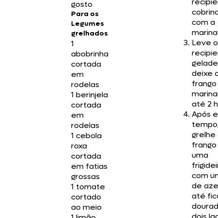
recipie
gosto
cobrin
Para os
com a
Legumes
marina
grelhados
Leve o
1
recipi
abobrinha
gelade
cortada
deixe 
em
frango
rodelas
marina
1 berinjela
até 2 h
cortada
Após e
em
tempo
rodelas
grelhe
1 cebola
frango
roxa
uma
cortada
frigide
em fatias
com um
grossas
de aze
1 tomate
até fic
cortado
dourad
ao meio
dois la
1 limão