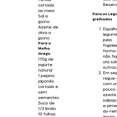
Reserv
cortado
ao meio
Para os Leg
Sal a
grelhados
gosto
Azeite de
Espalh
oliva a
legum
gosto
pela
Para o
frigide
Molho
forma
Grego
não fi
170g de
uns so
iogurte
outros;
natural
Em seg
1 pepino
regue-
japonês
com u
cortado e
pouco
sem
azeite
sementes
salpiqu
Suco de
e pime
1/2 limão
do-rei
10 folhas
gosto;