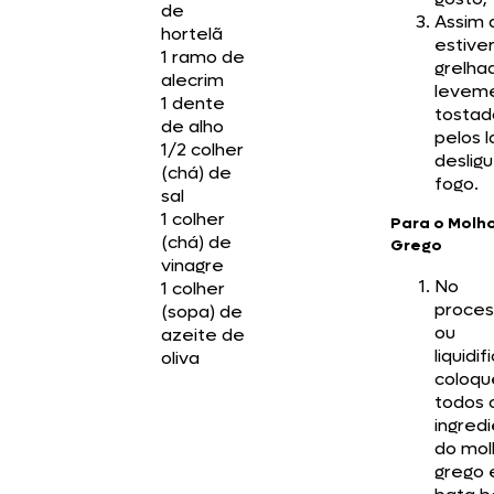
de
Assim 
hortelã
estive
1 ramo de
grelha
alecrim
levem
1 dente
tostad
de alho
pelos l
1/2 colher
deslig
(chá) de
fogo.
sal
1 colher
Para o Molh
(chá) de
Grego
vinagre
No
1 colher
proces
(sopa) de
ou
azeite de
liquidif
oliva
coloqu
todos 
ingred
do mol
grego 