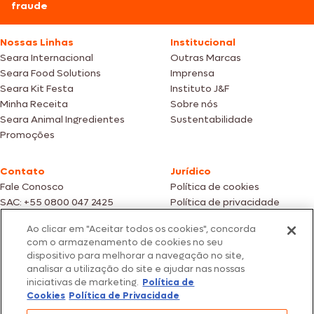
fraude
Nossas Linhas
Institucional
Seara Internacional
Outras Marcas
Seara Food Solutions
Imprensa
Seara Kit Festa
Instituto J&F
Minha Receita
Sobre nós
Seara Animal Ingredientes
Sustentabilidade
Promoções
Contato
Jurídico
Fale Conosco
Política de cookies
SAC: +55 0800 047 2425
Política de privacidade
Ao clicar em "Aceitar todos os cookies", concorda
Fotos meramente ilustrativas | Ofertas válidas enquanto durarem os
com o armazenamento de cookies no seu
estoques dos nossos parceiros | Vendas sujeitas a análise e confirmação
dispositivo para melhorar a navegação no site,
de dados.
analisar a utilização do site e ajudar nas nossas
Os preços, promoções e condições de pagamento são válidos
iniciativas de marketing.
Política de
exclusivamente para compras efetuadas em nossos parceiros.
Todos os produtos estão sujeitos a disponibilidade de estoque.
Cookies
Política de Privacidade