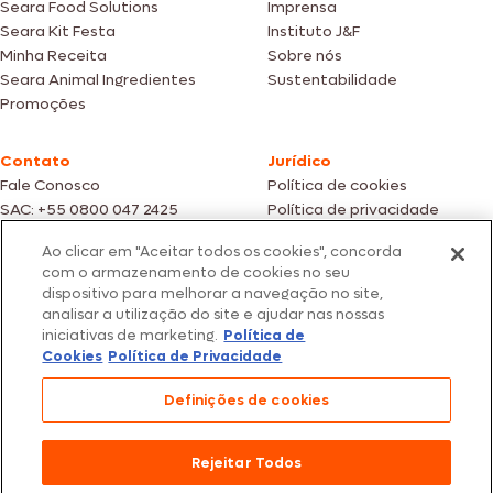
Seara Food Solutions
Imprensa
Seara Kit Festa
Instituto J&F
Minha Receita
Sobre nós
Seara Animal Ingredientes
Sustentabilidade
Promoções
Contato
Jurídico
Fale Conosco
Política de cookies
SAC: +55 0800 047 2425
Política de privacidade
Ao clicar em "Aceitar todos os cookies", concorda
Fotos meramente ilustrativas | Ofertas válidas enquanto durarem os
com o armazenamento de cookies no seu
estoques dos nossos parceiros | Vendas sujeitas a análise e confirmação
dispositivo para melhorar a navegação no site,
de dados.
analisar a utilização do site e ajudar nas nossas
Os preços, promoções e condições de pagamento são válidos
iniciativas de marketing.
Política de
exclusivamente para compras efetuadas em nossos parceiros.
Todos os produtos estão sujeitos a disponibilidade de estoque.
Cookies
Política de Privacidade
SEARA – CNPJ: 02.914.460/0202-67 – Av. Marginal Direita do Tietê, 500,
Definições de cookies
São Paulo/SP – CEP 05.118-100
© 2026 Seara. Todos os direitos reservados
Rejeitar Todos