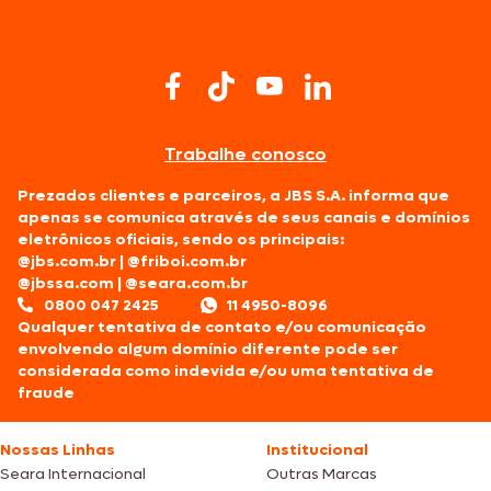
Trabalhe conosco
Prezados clientes e parceiros, a JBS S.A. informa que
apenas se comunica através de seus canais e domínios
eletrônicos oficiais, sendo os principais:
@jbs.com.br
|
@friboi.com.br
@jbssa.com
|
@seara.com.br
0800 047 2425
11 4950-8096
Qualquer tentativa de contato e/ou comunicação
envolvendo algum domínio diferente pode ser
considerada como indevida e/ou uma tentativa de
fraude
Nossas Linhas
Institucional
Seara Internacional
Outras Marcas