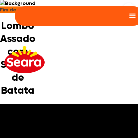
Fim de ano
Ren
Lombo
Assado
com
Salada
de
Batata