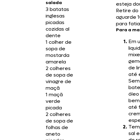
salada
esteja do
3 batatas
Retire do 
inglesas
aguarde 1
picadas
para fatia
cozidas al
Para a ma
dente
Em 
1 colher de
liqui
sopa de
mixe
mostarda
gema
amarela
de l
2 colheres
até 
de sopa de
Sem 
vinagre de
bate
maçã
óleo
1 maçã
bem 
verde
até 
picada
cre
2 colheres
espe
de sopa de
Tem
folhas de
sal 
aneto
do r