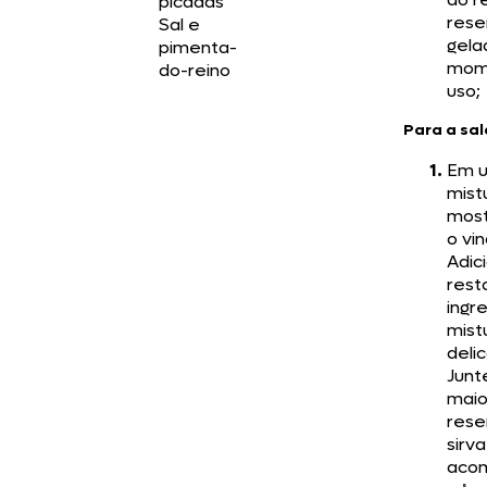
picadas
rese
Sal e
gela
pimenta-
mom
do-reino
uso;
Para a sa
Em u
mist
mos
o vi
Adic
rest
ingr
mist
deli
Junt
mai
rese
sirva
aco