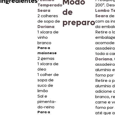
Modo
Ingredientes
Temperado
200º. Des
de
Seara
Lombo T
2 colheres
Seara
de
preparo
de sopa de
com as in
Doriana
da embal
1 xícara de
Retire o 
vinho
embalag
branco
acomode
Para a
assadeira
maionese
toda a ca
2 gemas
Doriana
.
1 xícara de
assadeira
óleo
alumínio 
1 colher de
forno por 
sopa de
Retire o 
suco de
alumínio 
limão
adicione o
Sal e
branco, r
pimenta-
carne e v
do-reino
forno por
Para a
até que a