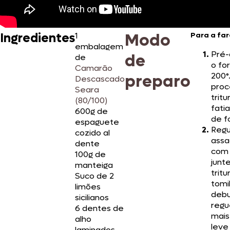
Modo
Ingredientes
1
Para a fa
embalagem
Pré
de
de
o fo
Camarão
200°
preparo
Descascado
proc
Seara
tritu
(80/100)
fati
600g de
de f
espaguete
Reg
cozido al
assa
dente
com 
100g de
junt
manteiga
tritu
Suco de 2
tomi
limões
debu
sicilianos
reg
6 dentes de
mais
alho
leve
laminados