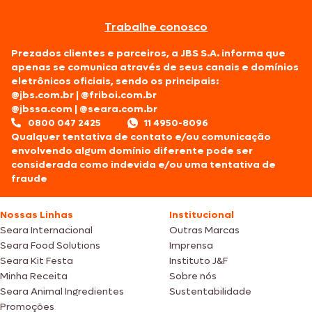
Trabalhe conosco
Prezados clientes e parceiros, a JBS S.A. informa que
apenas se comunica através de seus canais e domínios
eletrônicos oficiais, sendo os principais:
@jbs.com.br
|
@friboi.com.br
@jbssa.com
|
@seara.com.br
0800 047 2425
11 4950-8096
Qualquer tentativa de contato e/ou comunicação
envolvendo algum domínio diferente pode ser
considerada como indevida e/ou uma tentativa de
fraude
Nossas Linhas
Institucional
Seara Internacional
Outras Marcas
Seara Food Solutions
Imprensa
Seara Kit Festa
Instituto J&F
Minha Receita
Sobre nós
Seara Animal Ingredientes
Sustentabilidade
Promoções