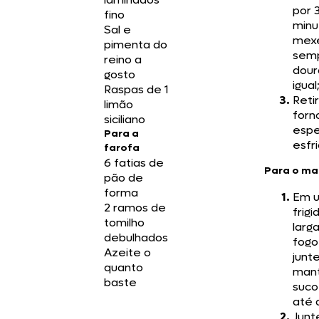
por 
fino
minu
Sal e
mex
pimenta do
semp
reino a
dour
gosto
igual
Raspas de 1
Reti
limão
forn
siciliano
esp
Para a
esfri
farofa
6 fatias de
Para o ma
pão de
forma
Em 
2 ramos de
frigi
tomilho
larg
debulhados
fogo
Azeite o
junt
quanto
mant
baste
suco
até 
Junt