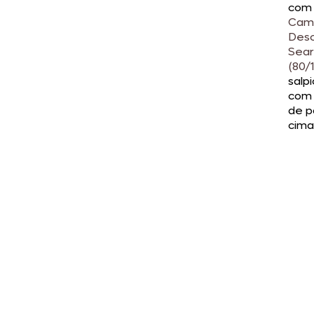
com
Cam
Des
Sea
(80/
salp
com 
de p
cima