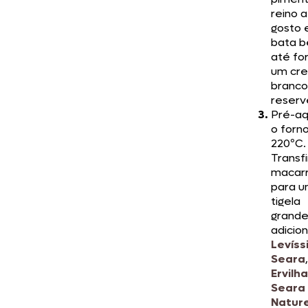
reino a
gosto 
bata 
até fo
um cr
branco
reserv
Pré-a
o forn
220ºC.
Transfi
macar
para 
tigela
grande
adicio
Levíss
Seara
Ervilha
Seara
Natur