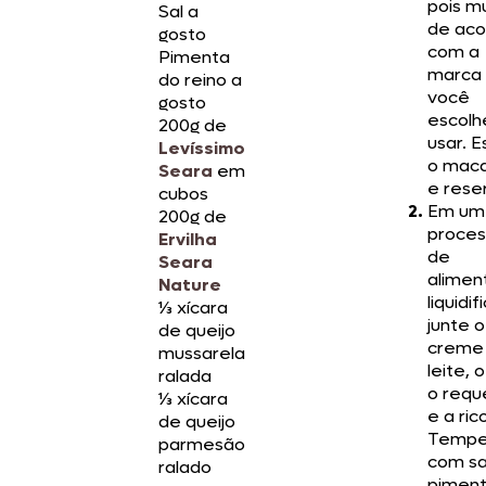
pois 
Sal a
de aco
gosto
com a
Pimenta
marca
do reino a
você
gosto
escolh
200g de
usar. E
Levíssimo
o maca
Seara
em
e rese
cubos
Em um
200g de
proces
Ervilha
de
Seara
alimen
Nature
liquidif
⅓ xícara
junte o
de queijo
creme
mussarela
leite, o
ralada
o requ
⅓ xícara
e a ric
de queijo
Tempe
parmesão
com sa
ralado
piment