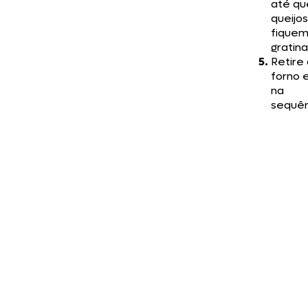
até qu
queijos
fique
gratin
Retire
forno e
na
sequên