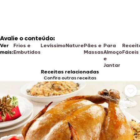
Avalie o conteúdo:
Ver
Frios e
Levíssimo
Nature
Pães e
Para
Receit
mais:
Embutidos
Massas
Almoço
Fáceis
e
Jantar
Receitas relacionadas
Confira outras receitas