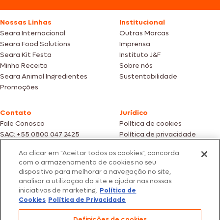
Nossas Linhas
Institucional
Seara Internacional
Outras Marcas
Seara Food Solutions
Imprensa
Seara Kit Festa
Instituto J&F
Minha Receita
Sobre nós
Seara Animal Ingredientes
Sustentabilidade
Promoções
Contato
Jurídico
Fale Conosco
Política de cookies
SAC: +55 0800 047 2425
Política de privacidade
Ao clicar em "Aceitar todos os cookies", concorda
Fotos meramente ilustrativas | Ofertas válidas enquanto durarem os
com o armazenamento de cookies no seu
estoques dos nossos parceiros | Vendas sujeitas a análise e confirmação
dispositivo para melhorar a navegação no site,
de dados.
analisar a utilização do site e ajudar nas nossas
Os preços, promoções e condições de pagamento são válidos
iniciativas de marketing.
Política de
exclusivamente para compras efetuadas em nossos parceiros.
Todos os produtos estão sujeitos a disponibilidade de estoque.
Cookies
Política de Privacidade
SEARA – CNPJ: 02.914.460/0202-67 – Av. Marginal Direita do Tietê, 500,
Definições de cookies