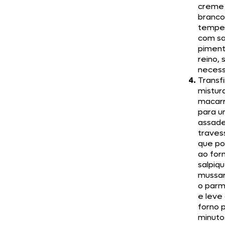
creme
branco
tempe
com sa
piment
reino, 
necess
Transfi
mistur
macar
para 
assade
traves
que po
ao for
salpiq
mussar
o par
e leve
forno p
minuto