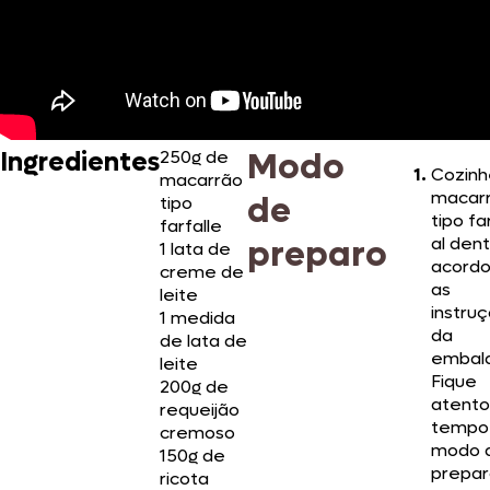
Modo
Ingredientes
250g de
Cozinh
macarrão
macar
de
tipo
tipo fa
farfalle
preparo
al den
1 lata de
acord
creme de
as
leite
instru
1 medida
da
de lata de
embal
leite
Fique
200g de
atento
requeijão
tempo
cremoso
modo 
150g de
prepar
ricota