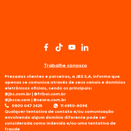
Trabalhe conosco
Prezados clientes e parceiros, a JBS S.A. informa que
apenas se comunica através de seus canais e domínios
eletrônicos oficiais, sendo os principais:
@jbs.com.br
|
@friboi.com.br
@jbssa.com
|
@seara.com.br
0800 047 2425
11 4950-8096
Qualquer tentativa de contato e/ou comunicação
envolvendo algum domínio diferente pode ser
considerada como indevida e/ou uma tentativa de
fraude