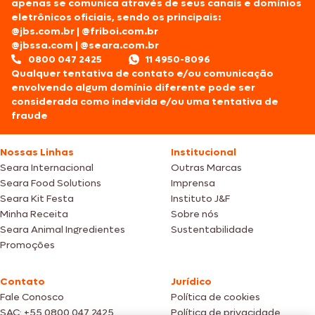
apenas se comunica através de seus canais e domínios
eletrônicos oficiais, sendo os principais:
@jbs.com.br
|
@friboi.com.br
@jbssa.com
|
@seara.com.br
0800 047 2425
11 4950-8096
Qualquer tentativa de contato e/ou comunicação
envolvendo algum domínio diferente pode ser
considerada como indevida e/ou uma tentativa de
fraude
Nossas Linhas
Institucional
Seara Internacional
Outras Marcas
Seara Food Solutions
Imprensa
Seara Kit Festa
Instituto J&F
Minha Receita
Sobre nós
Seara Animal Ingredientes
Sustentabilidade
Promoções
Contato
Jurídico
Fale Conosco
Política de cookies
SAC: +55 0800 047 2425
Política de privacidade