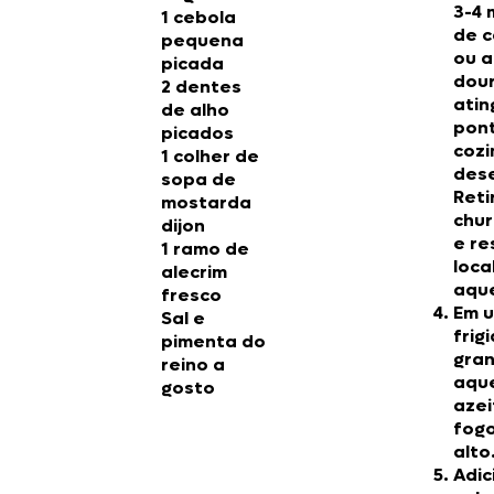
3-4 
1 cebola
de c
pequena
ou a
picada
dou
2 dentes
atin
de alho
pon
picados
coz
1 colher de
des
sopa de
Reti
mostarda
chur
dijon
e re
1 ramo de
loca
alecrim
aque
fresco
Em 
Sal e
frig
pimenta do
gran
reino a
aqu
gosto
azei
fog
alto
Adic