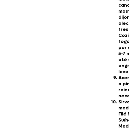
cana
mos
dijo
alec
fres
Coz
fogo
por 
5-7 
até 
eng
lev
Acer
a pi
rein
nece
Sirv
med
Filé
Suín
Med