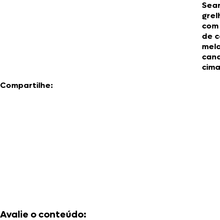
Sea
gre
com
de c
mel
cana
cima
Compartilhe:
Avalie o conteúdo: