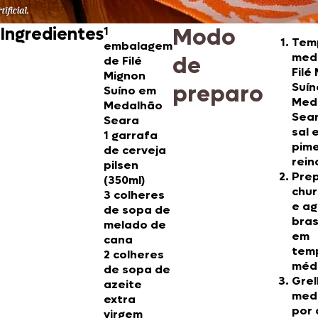
Modo
Ingredientes
1
Tem
embalagem
med
de
de Filé
Filé
Mignon
preparo
Suín
Suíno em
Med
Medalhão
Sea
Seara
sal 
1 garrafa
pim
de cerveja
rein
pilsen
Pre
(350ml)
chur
3 colheres
e ag
de sopa de
bras
melado de
em
cana
tem
2 colheres
méd
de sopa de
Grel
azeite
med
extra
por 
virgem