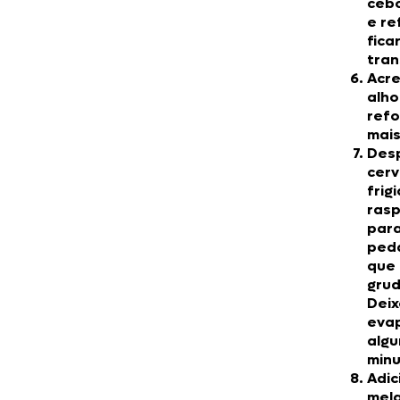
cebo
e re
fica
tran
Acre
alho
refo
mais
Des
cerv
frig
rasp
para
ped
que
gru
Deix
evap
algu
minu
Adic
mel