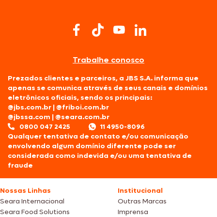
Trabalhe conosco
Prezados clientes e parceiros, a JBS S.A. informa que
apenas se comunica através de seus canais e domínios
eletrônicos oficiais, sendo os principais:
@jbs.com.br
|
@friboi.com.br
@jbssa.com
|
@seara.com.br
0800 047 2425
11 4950-8096
Qualquer tentativa de contato e/ou comunicação
envolvendo algum domínio diferente pode ser
considerada como indevida e/ou uma tentativa de
fraude
Nossas Linhas
Institucional
Seara Internacional
Outras Marcas
Seara Food Solutions
Imprensa