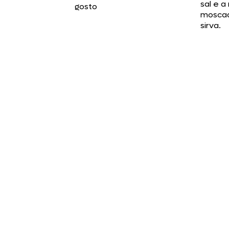
sal e a
gosto
mosca
sirva.