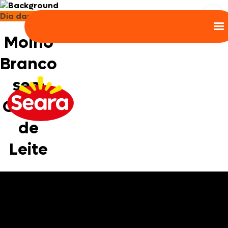
Dia das Mães
Ren
Molho
Branco
sem
Creme
de
Leite