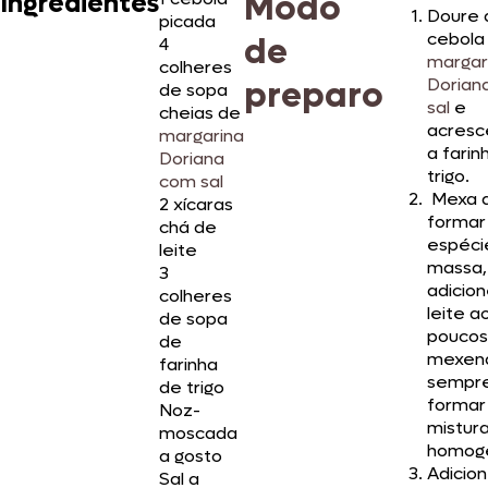
Modo
Ingredientes
Doure 
picada
cebola
de
4
margar
colheres
preparo
Dorian
de sopa
sal
e
cheias de
acresc
margarina
a farin
Doriana
trigo.
com sal
Mexa 
2 xícaras
formar
chá de
espéci
leite
massa,
3
adicion
colheres
leite a
de sopa
poucos
de
mexen
farinha
sempre
de trigo
formar
Noz-
mistur
moscada
homog
a gosto
Adicion
Sal a