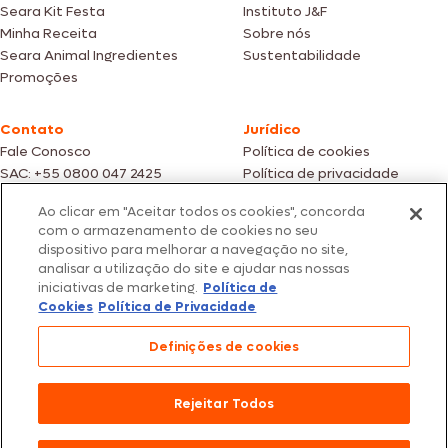
Seara Kit Festa
Instituto J&F
Minha Receita
Sobre nós
Seara Animal Ingredientes
Sustentabilidade
Promoções
Contato
Jurídico
Fale Conosco
Política de cookies
SAC: +55 0800 047 2425
Política de privacidade
Ao clicar em "Aceitar todos os cookies", concorda
Fotos meramente ilustrativas | Ofertas válidas enquanto durarem os
com o armazenamento de cookies no seu
estoques dos nossos parceiros | Vendas sujeitas a análise e confirmação
dispositivo para melhorar a navegação no site,
de dados.
analisar a utilização do site e ajudar nas nossas
Os preços, promoções e condições de pagamento são válidos
iniciativas de marketing.
Política de
exclusivamente para compras efetuadas em nossos parceiros.
Todos os produtos estão sujeitos a disponibilidade de estoque.
Cookies
Política de Privacidade
SEARA – CNPJ: 02.914.460/0202-67 – Av. Marginal Direita do Tietê, 500,
Definições de cookies
São Paulo/SP – CEP 05.118-100
© 2026 Seara. Todos os direitos reservados
Rejeitar Todos