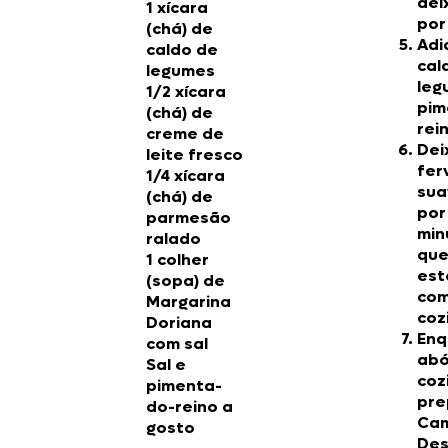
dei
1 xícara
por
(chá) de
Adi
caldo de
cal
legumes
leg
1/2 xícara
pim
(chá) de
rei
creme de
Dei
leite fresco
fer
1/4 xícara
su
(chá) de
por
parmesão
min
ralado
que
1 colher
est
(sopa) de
com
Margarina
coz
Doriana
Enq
com sal
ab
Sal e
coz
pimenta-
pre
do-reino a
Ca
gosto
Des