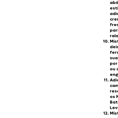
ab
est
adi
cre
fre
pa
ral
Mis
dei
fer
su
por
ou 
eng
Adi
ca
res
os
N
Bat
Lev
Mis