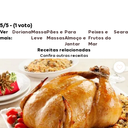
5/5 - (1 voto)
Ver
Doriana
Massa
Pães e
Para
Peixes e
Seara
mais:
Leve
Massas
Almoço e
Frutos do
Jantar
Mar
Receitas relacionadas
Confira outras receitas