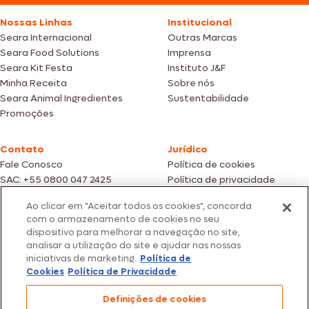
Nossas Linhas
Institucional
Seara Internacional
Outras Marcas
Seara Food Solutions
Imprensa
Seara Kit Festa
Instituto J&F
Minha Receita
Sobre nós
Seara Animal Ingredientes
Sustentabilidade
Promoções
Contato
Jurídico
Fale Conosco
Política de cookies
SAC: +55 0800 047 2425
Política de privacidade
Ao clicar em "Aceitar todos os cookies", concorda
Fotos meramente ilustrativas | Ofertas válidas enquanto durarem os
com o armazenamento de cookies no seu
estoques dos nossos parceiros | Vendas sujeitas a análise e confirmação
dispositivo para melhorar a navegação no site,
de dados.
analisar a utilização do site e ajudar nas nossas
Os preços, promoções e condições de pagamento são válidos
iniciativas de marketing.
Política de
exclusivamente para compras efetuadas em nossos parceiros.
Todos os produtos estão sujeitos a disponibilidade de estoque.
Cookies
Política de Privacidade
SEARA – CNPJ: 02.914.460/0202-67 – Av. Marginal Direita do Tietê, 500,
Definições de cookies
São Paulo/SP – CEP 05.118-100