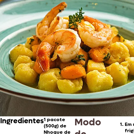
Modo
Ingredientes
1 pacote
Em 
(500g) de
frig
Nhoque de