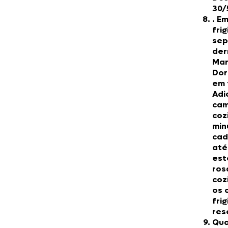
30/
. E
frig
sep
der
Mar
Dor
em 
Adi
cam
coz
min
cad
até
est
ros
coz
os 
frig
res
Qua