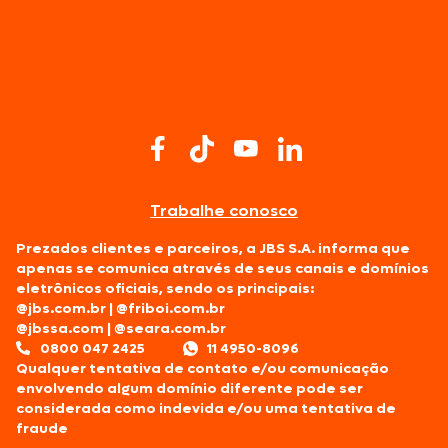
Trabalhe conosco
Prezados clientes e parceiros, a JBS S.A. informa que
apenas se comunica através de seus canais e domínios
eletrônicos oficiais, sendo os principais:
@jbs.com.br
|
@friboi.com.br
@jbssa.com
|
@seara.com.br
0800 047 2425
11 4950-8096
Qualquer tentativa de contato e/ou comunicação
envolvendo algum domínio diferente pode ser
considerada como indevida e/ou uma tentativa de
fraude