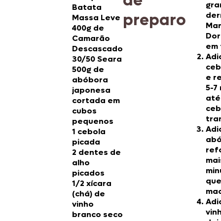
de
gra
Batata
preparo
der
Massa Leve
Mar
400g de
Dor
Camarão
em 
Descascado
Adi
30/50 Seara
ceb
500g de
e r
abóbora
5-7
japonesa
até
cortada em
ceb
cubos
tra
pequenos
Adi
1 cebola
abó
picada
ref
2 dentes de
mai
alho
min
picados
que
1/2 xícara
mac
(chá) de
Adi
vinho
vin
branco seco