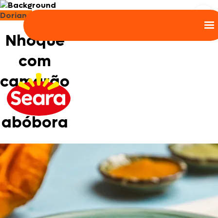
Doriana
Nhoque
com
camarão
e
abóbora