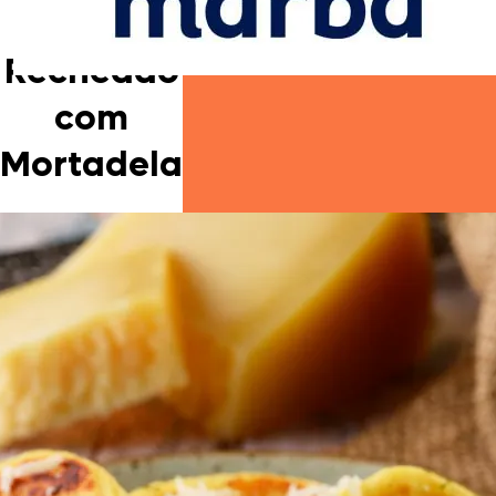
Frito
Recheado
com
Mortadela