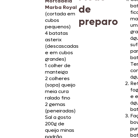
Mortadela
bat
de
Marba Royal
fi
(cortada em
preparo
ma
cubos
um
pequenos)
gr
4 batatas
ág
asterix
suf
(descascadas
par
e em cubos
bat
grandes)
Te
1 colher de
com
manteiga
ág
2 colheres
Ret
(sopa) queijo
fog
meia cura
e e
ralado fino
ág
2 gemas
bat
(peneiradas)
Fa
Sal a gosto
bo
200g de
pu
queijo minas
ba
padrão