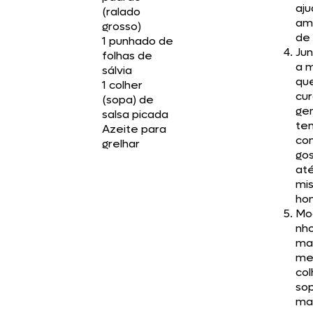
aj
(ralado
am
grosso)
de 
1 punhado de
Jun
folhas de
a m
sálvia
que
1 colher
cur
(sopa) de
ge
salsa picada
te
Azeite para
com
grelhar
go
até
mis
ho
Mo
nh
ma
me
co
so
ma