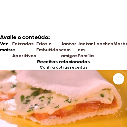
Avalie o conteúdo:
Ver
Entradas
Frios e
Jantar
Jantar
Lanches
Marb
mais:
e
Embutidos
com
em
Aperitivos
amigos
Família
Receitas relacionadas
Confira outras receitas