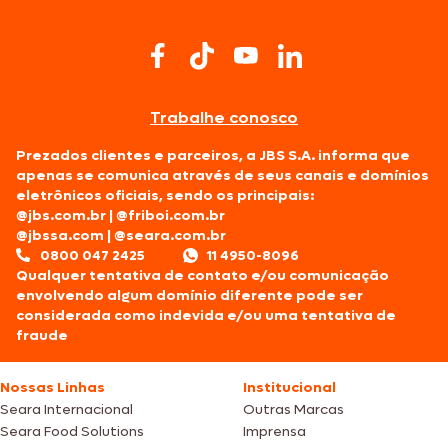
Trabalhe conosco
Prezados clientes e parceiros, a JBS S.A. informa que
apenas se comunica através de seus canais e domínios
eletrônicos oficiais, sendo os principais:
@jbs.com.br
|
@friboi.com.br
@jbssa.com
|
@seara.com.br
0800 047 2425
11 4950-8096
Qualquer tentativa de contato e/ou comunicação
envolvendo algum domínio diferente pode ser
considerada como indevida e/ou uma tentativa de
fraude
Nossas Linhas
Institucional
Seara Internacional
Outras Marcas
Seara Food Solutions
Imprensa