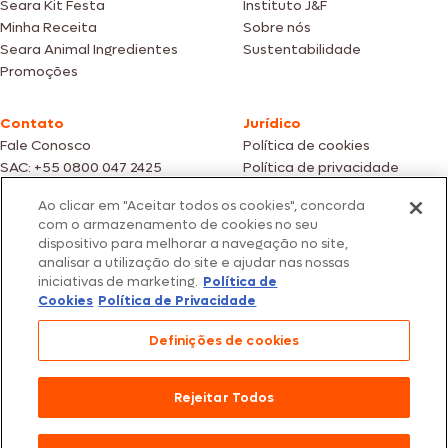
Seara Kit Festa
Instituto J&F
Minha Receita
Sobre nós
Seara Animal Ingredientes
Sustentabilidade
Promoções
Contato
Jurídico
Fale Conosco
Política de cookies
SAC: +55 0800 047 2425
Política de privacidade
Ao clicar em "Aceitar todos os cookies", concorda
Fotos meramente ilustrativas | Ofertas válidas enquanto durarem os
com o armazenamento de cookies no seu
estoques dos nossos parceiros | Vendas sujeitas a análise e confirmação
dispositivo para melhorar a navegação no site,
de dados.
analisar a utilização do site e ajudar nas nossas
Os preços, promoções e condições de pagamento são válidos
iniciativas de marketing.
Política de
exclusivamente para compras efetuadas em nossos parceiros.
Todos os produtos estão sujeitos a disponibilidade de estoque.
Cookies
Política de Privacidade
SEARA – CNPJ: 02.914.460/0202-67 – Av. Marginal Direita do Tietê, 500,
Definições de cookies
São Paulo/SP – CEP 05.118-100
© 2026 Seara. Todos os direitos reservados
Rejeitar Todos