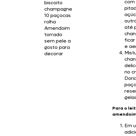
com
biscoito
pita
champagne
açúc
10 paçocas
outra
rolha
até 
Amendoim
chant
torrado
fica
sem pele a
e ae
gosto para
Mist
decorar
chant
deli
no c
Dori
paço
rese
gela
Para o lei
amendoi
Em u
adic