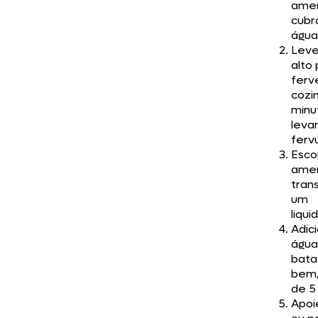
ame
cubr
água
Leve
alto
ferv
cozi
minu
leva
ferv
Esco
ame
trans
um
liqui
Adic
água 
bata
bem,
de 5
Apoi