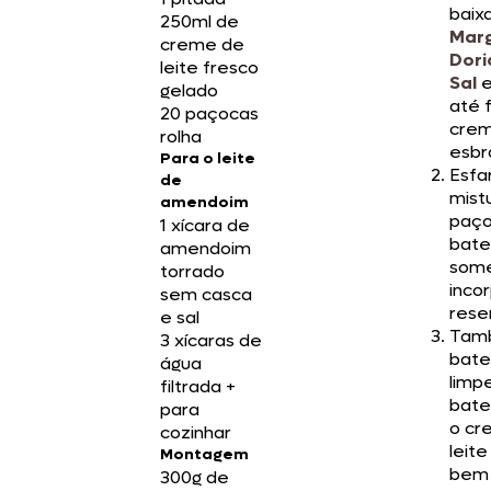
baix
250ml de
Marg
creme de
Dori
leite fresco
Sal
e
gelado
até 
20 paçocas
crem
rolha
esbr
Para o leite
Esfa
de
mist
amendoim
paço
1 xícara de
bat
amendoim
some
torrado
inco
sem casca
rese
e sal
Tam
3 xícaras de
bate
água
limp
filtrada +
bate
para
o cr
cozinhar
leite
Montagem
bem 
300g de