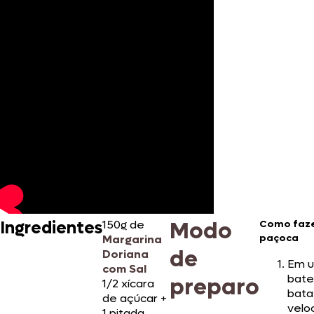
Modo
Ingredientes
150g de
Como faze
paçoca
Margarina
de
Doriana
Em 
com Sal
bate
preparo
1/2 xícara
bat
de açúcar +
velo
1 pitada