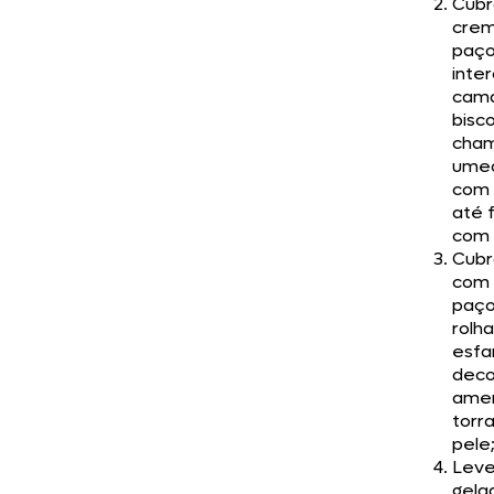
Cubr
cre
paço
inte
cam
bisco
cha
ume
com 
até f
com 
Cubr
com 
paç
rolha
esfa
deco
ame
torr
pele
Leve
gela