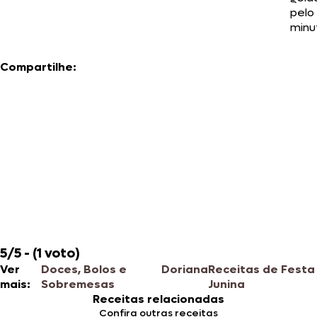
pelo
minut
Compartilhe:
5/5 - (1 voto)
Ver
Doces, Bolos e
Doriana
Receitas de Festa
mais:
Sobremesas
Junina
Receitas relacionadas
Confira outras receitas