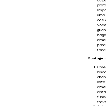
ou p
prat
limp
uma 
coe o
Você
guar
baga
ame
para
rece
Montage
Ume
bisc
cha
leite
ame
distr
fund
trav