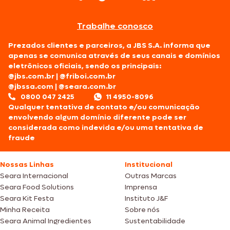
Trabalhe conosco
Prezados clientes e parceiros, a JBS S.A. informa que
apenas se comunica através de seus canais e domínios
eletrônicos oficiais, sendo os principais:
@jbs.com.br
|
@friboi.com.br
@jbssa.com
|
@seara.com.br
0800 047 2425
11 4950-8096
Qualquer tentativa de contato e/ou comunicação
envolvendo algum domínio diferente pode ser
considerada como indevida e/ou uma tentativa de
fraude
Nossas Linhas
Institucional
Seara Internacional
Outras Marcas
Seara Food Solutions
Imprensa
Seara Kit Festa
Instituto J&F
Minha Receita
Sobre nós
Seara Animal Ingredientes
Sustentabilidade