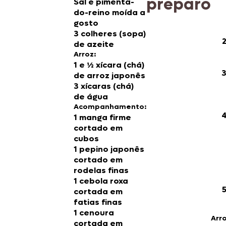
preparo
Sal e pimenta-
do-reino moída a
gosto
3 colheres (sopa)
de azeite
Arroz:
1 e ½ xícara (chá)
de arroz japonês
3 xícaras (chá)
de água
Acompanhamento:
1 manga firme
cortado em
cubos
1 pepino japonês
cortado em
rodelas finas
1 cebola roxa
cortada em
fatias finas
1 cenoura
Arro
cortada em