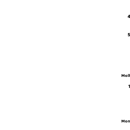
Mol
Mon