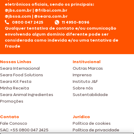
eletrônicos oficiais, sendo os principais:
@jbs.com.br
|
@friboi.com.br
@jbssa.com
|
@seara.com.br
0800 047 2425
11 4950-8096
Qualquer tentativa de contato e/ou comunicação
envolvendo algum domínio diferente pode ser
considerada como indevida e/ou uma tentativa de
fraude
Nossas Linhas
Institucional
Seara Internacional
Outras Marcas
Seara Food Solutions
Imprensa
Seara Kit Festa
Instituto J&F
Minha Receita
Sobre nós
Seara Animal Ingredientes
Sustentabilidade
Promoções
Contato
Jurídico
Fale Conosco
Política de cookies
SAC: +55 0800 047 2425
Política de privacidade