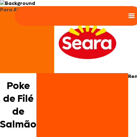
Para Almoço e Jantar
Re
Poke
de Filé
de
Salmão