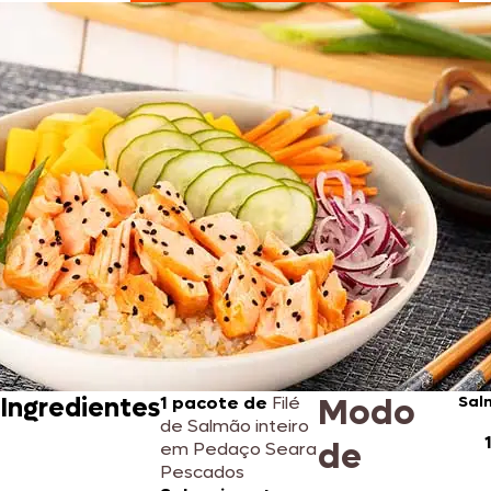
Modo
Ingredientes
1 pacote de
Filé
Sal
de Salmão inteiro
de
em Pedaço Seara
Pescados