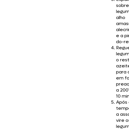
sobre
legum
alho
amass
alecri
e a p
do-re
Regue
legu
o res
azeit
para 
em fo
preaq
a 200
10 mi
Após 
tempo
a ass
vire o
legum