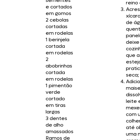
sementes
reino 
e cortados
Acres
em gomos
xícara
2 cebolas
de ág
cortadas
quent
em rodelas
panel
1 berinjela
deixe
cortada
cozin
em rodelas
que a
2
estej
abobrinhas
prati
cortada
seca;
em rodelas
Adici
1 pimentão
mais
verde
dissol
cortado
leite 
em tiras
mexe
largas
com 
3 dentes
colhe
de alho
até o
amassados
uma 
Ramos de