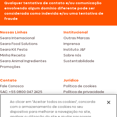
Qualquer tentativa de contato e/ou comunicação
envolvendo algum domínio diferente pode ser
considerada como indevida e/ou uma tentativa de
fraude
Nossas Linhas
Institucional
Seara Internacional
Outras Marcas
Seara Food Solutions
Imprensa
Seara Kit Festa
Instituto J&F
Minha Receita
Sobre nós
Seara Animal Ingredientes
Sustentabilidade
Promoções
Contato
Jurídico
Fale Conosco
Política de cookies
SAC: +55 0800 047 2425
Política de privacidade
Ao clicar em "Aceitar todos os cookies", concorda
Fotos meramente ilustrativas | Ofertas válidas enquanto durarem os
com o armazenamento de cookies no seu
estoques dos nossos parceiros | Vendas sujeitas a análise e confirmação
dispositivo para melhorar a navegação no site,
de dados.
analisar a utilização do site e ajudar nas nossas