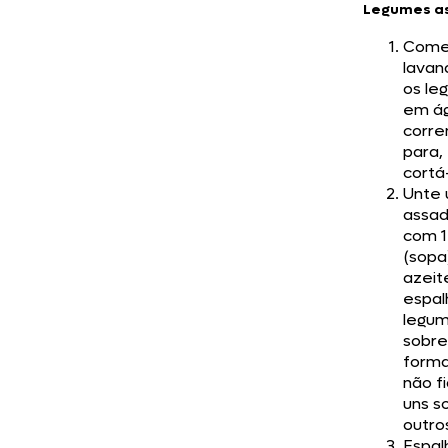
Legumes a
Com
lava
os le
em á
corre
para,
cortá-
Unte
assad
com 1
(sopa
azeit
espal
legu
sobre
form
não f
uns s
outro
Espal