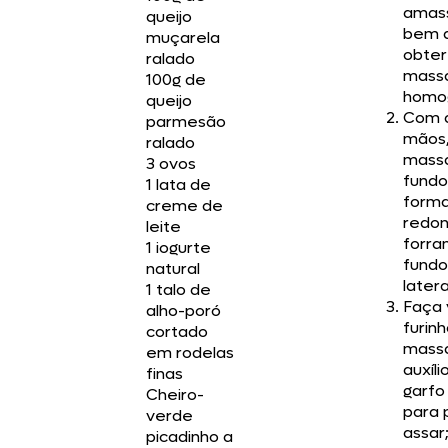
amas
queijo
bem 
muçarela
obte
ralado
mass
100g de
homo
queijo
Com 
parmesão
mãos,
ralado
mass
3 ovos
fundo
1 lata de
form
creme de
redon
leite
forra
1 iogurte
fundo
natural
latera
1 talo de
Faça 
alho-poró
furin
cortado
mass
em rodelas
auxíl
finas
garfo
Cheiro-
para 
verde
assar
picadinho a