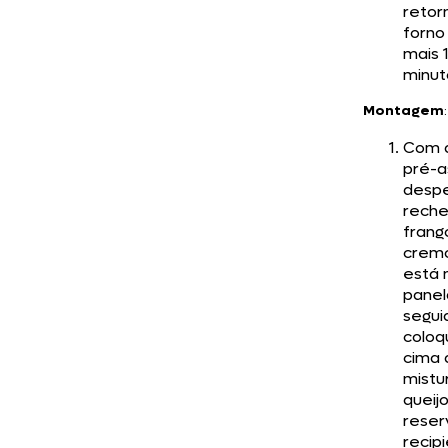
retor
forno
mais 
minut
Montagem
:
Com 
pré-a
despe
reche
frang
crem
está 
panel
segui
coloq
cima 
mistu
queij
reser
recip