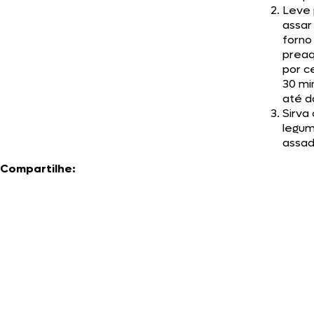
Leve 
assar
forno
preaq
por c
30 mi
até d
Sirva
legu
assad
Compartilhe: