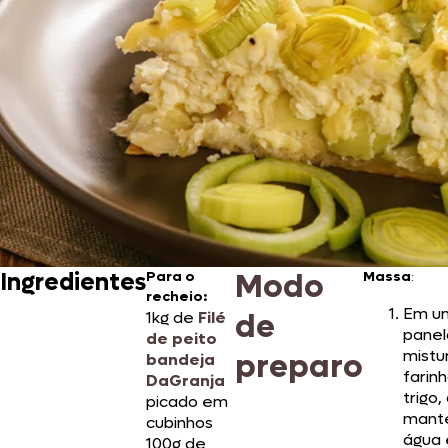
Modo
Ingredientes
Para o
Massa
:
recheio:
Em u
de
1kg de
Filé
panel
de peito
mistu
preparo
bandeja
farin
DaGranja
trigo,
picado em
mante
cubinhos
água 
100g de