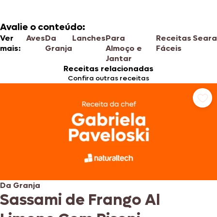
Avalie o conteúdo:
Ver
Aves
Da
Lanches
Para
Receitas
Seara
mais:
Granja
Almoço e
Fáceis
Jantar
Receitas relacionadas
Confira outras receitas
Da Granja
Sassami de Frango Al