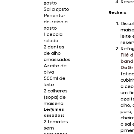
Reser
gosto
Sal a gosto
Recheio
:
Pimenta-
do-reino a
Disso
gosto
maise
1 cebola
leite 
ralada
reser
2 dentes
Refog
de alho
Filé 
amassados
band
Azeite de
DaGr
oliva
fatia
500ml de
cubin
leite
a ceb
2 colheres
um fi
(sopa) de
azeit
maisena
alho, 
Legumes
poró,
assados:
cheir
2 tomates
o sal 
sem
pimen