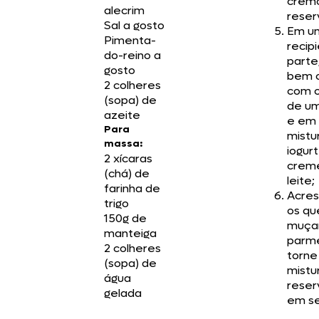
crem
alecrim
reser
Sal a gosto
Em u
Pimenta-
recip
do-reino a
parte
gosto
bem o
2 colheres
com o
(sopa) de
de um
azeite
e em 
Para
mistu
massa:
iogur
2 xícaras
crem
(chá) de
leite;
farinha de
Acre
trigo
os qu
150g de
muçar
manteiga
parm
2 colheres
torne
(sopa) de
mistur
água
reser
gelada
em se