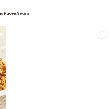
as Fáceis
Seara