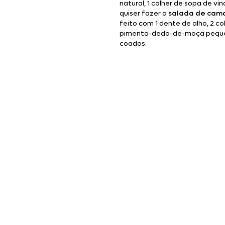
natural, 1 colher de sopa de vi
quiser fazer a
salada de cam
feito com 1 dente de alho, 2 co
pimenta-dedo-de-moça pequena
coados.