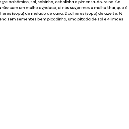
nagre balsâmico, sal, salsinha, cebolinha e pimenta-do-reino. Se
arão
com um molho agridoce, aí nós sugerimos o molho thai, que é
lheres (sopa) de melado de cana, 2 colheres (sopa) de azeite, ½
 sem sementes bem picadinha, uma pitada de sal e 4 limões