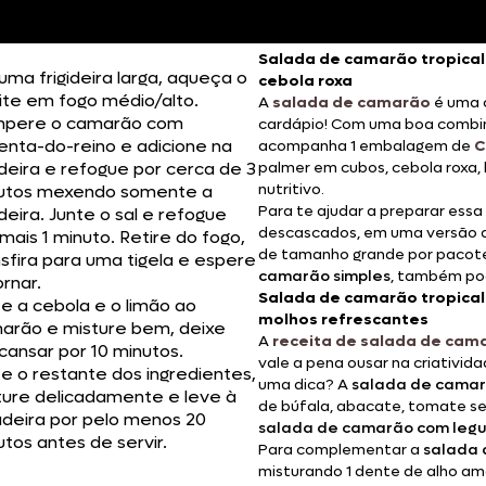
Salada de camarão tropical
uma frigideira larga, aqueça o
cebola roxa
ite em fogo médio/alto.
A
salada de camarão
é uma c
pere o camarão com
cardápio! Com uma boa combina
enta-do-reino e adicione na
acompanha
1 embalagem de
C
ideira e refogue por cerca de 3
palmer em cubos, cebola roxa, 
nutritivo.
utos mexendo somente a
Para te ajudar a preparar essa
ideira. Junte o sal e refogue
descascados, em uma versão 
mais 1 minuto. Retire do fogo,
de tamanho grande por pacote.
nsfira para uma tigela e espere
camarão simples
, também po
rnar.
Salada de camarão tropica
te a cebola e o limão ao
molhos refrescantes
arão e misture bem, deixe
A
receita de salada de cam
cansar por 10 minutos.
vale a pena ousar na criativid
te o restante dos ingredientes,
uma dica? A
salada de camar
ture delicadamente e leve à
de búfala, abacate, tomate s
adeira por pelo menos 20
salada de camarão com leg
tos antes de servir.
Para complementar a
salada 
misturando 1 dente de alho am