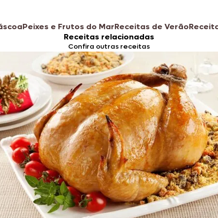
áscoa
Peixes e Frutos do Mar
Receitas de Verão
Receit
Receitas relacionadas
Confira outras receitas