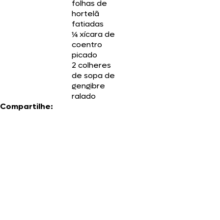
folhas de
hortelã
fatiadas
¼ xícara de
coentro
picado
2 colheres
de sopa de
gengibre
ralado
Compartilhe: