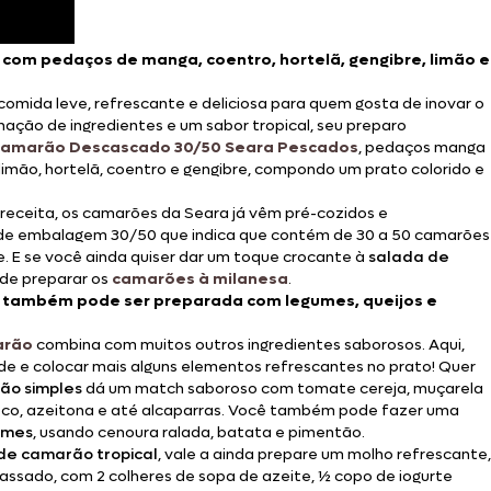
 com pedaços de manga, coentro, hortelã, gengibre, limão e
omida leve, refrescante e deliciosa para quem gosta de inovar o
ção de ingredientes e um sabor tropical, seu preparo
amarão Descascado 30/50 Seara Pescados
, pedaços manga
limão, hortelã, coentro e gengibre, compondo um prato colorido e
 receita, os camarões da Seara já vêm pré-cozidos e
de embalagem 30/50 que indica que contém de 30 a 50 camarões
 E se você ainda quiser dar um toque crocante à
salada de
de preparar os
camarões à milanesa
.
l também pode ser preparada com legumes, queijos e
arão
combina com muitos outros ingredientes saborosos. Aqui,
ade e colocar mais alguns elementos refrescantes no prato! Quer
ão simples
dá um match saboroso com tomate cereja, muçarela
eco, azeitona e até alcaparras. Você também pode fazer uma
umes
, usando cenoura ralada, batata e pimentão.
de camarão tropical
, vale a ainda prepare um molho refrescante,
assado, com 2 colheres de sopa de azeite, ½ copo de iogurte