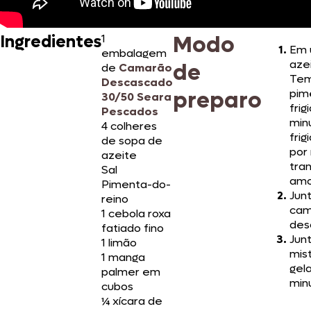
Modo
Ingredientes
1
Em 
embalagem
aze
de
de
Camarão
Tem
Descascado
preparo
pim
30/50 Seara
frig
Pescados
min
4 colheres
frig
de sopa de
por 
azeite
tra
Sal
amo
Pimenta-do-
Jun
reino
cam
1 cebola roxa
des
fatiado fino
Jun
1 limão
mis
1 manga
gel
palmer em
minu
cubos
¼ xícara de