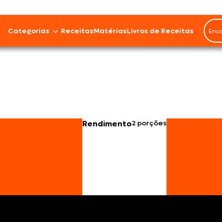
Categorias
Receitas
Matérias
Livros de Receitas
Bovinos
Cordeiro
Carnes Suínas
Rendimento
2 porções
Aves
Frios e Embutidos
Peixes e Frutos do Mar
100% Vegetal