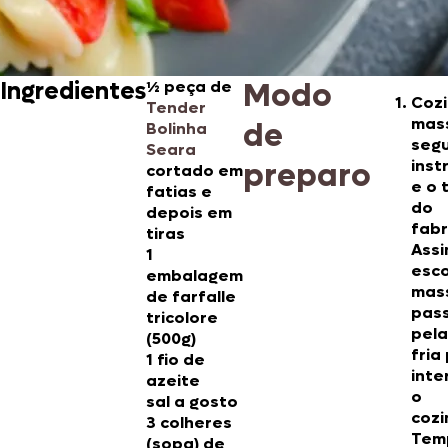
Modo
Ingredientes
½ peça de
Cozi
Tender
mas
de
Bolinha
segu
Seara
preparo
inst
cortado em
e o
fatias e
do
depois em
fabr
tiras
Assi
1
esco
embalagem
mas
de farfalle
pas
tricolore
pela
(500g)
fria
1 fio de
inte
azeite
o
sal a gosto
cozi
3 colheres
Tem
(sopa) de