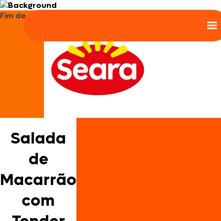
Fim de ano
Salada
de
Macarrão
com