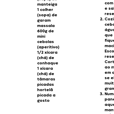
com 
manteiga
e sa
1 colher
rese
(sopa) de
Cozi
garam
ceb
massala
águ
600g de
que 
mini
fiq
cebolas
maci
(aperitivo)
Esco
1/2 xícara
rese
(chá) de
Cor
conhaque
ao m
1 xícara
em 
(chá) de
se e
tâmaras
mui
picadas
gra
hortelã
Num
picada a
pane
gosto
aqu
mant