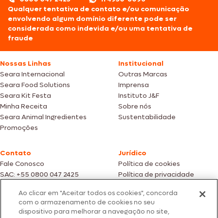
Qualquer tentativa de contato e/ou comunicação
envolvendo algum domínio diferente pode ser
considerada como indevida e/ou uma tentativa de
fraude
Nossas Linhas
Institucional
Seara Internacional
Outras Marcas
Seara Food Solutions
Imprensa
Seara Kit Festa
Instituto J&F
Minha Receita
Sobre nós
Seara Animal Ingredientes
Sustentabilidade
Promoções
Contato
Jurídico
Fale Conosco
Política de cookies
SAC: +55 0800 047 2425
Política de privacidade
Ao clicar em "Aceitar todos os cookies", concorda
Fotos meramente ilustrativas | Ofertas válidas enquanto durarem os
com o armazenamento de cookies no seu
estoques dos nossos parceiros | Vendas sujeitas a análise e confirmação
dispositivo para melhorar a navegação no site,
de dados.