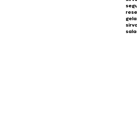
segu
rese
gela
sirv
sala