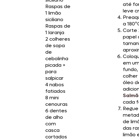
até f
Raspas de
leve c
1 limão
Preaq
siciliano
a 180º
Raspas de
Corte 
1 laranja
papel 
2 colheres
taman
de sopa
aprox
de
Coloqu
cebolinha
em um
picada +
fundo,
para
colher
salpicar
óleo d
4 nabos
adicio
fatiados
Salmã
8 mini
cada f
cenouras
Regue 
6 dentes
metad
de alho
de lim
com
das ra
casca
limão e
cortados