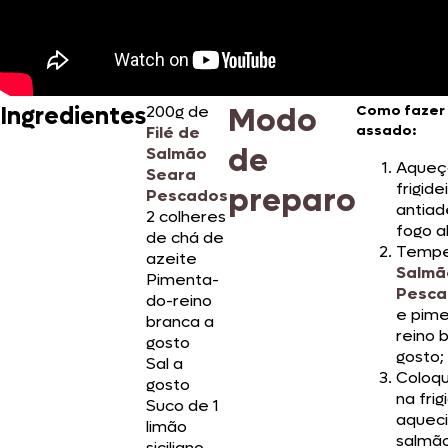
Modo
Ingredientes
200g de
Como fazer
assado:
Filé de
de
Salmão
Aqueç
Seara
frigide
preparo
Pescados
antiad
2 colheres
fogo al
de chá de
Tempe
azeite
Salmã
Pimenta-
Pesca
do-reino
e pim
branca a
reino 
gosto
gosto;
Sal a
Coloqu
gosto
na frig
Suco de 1
aqueci
limão
salmã
siciliano