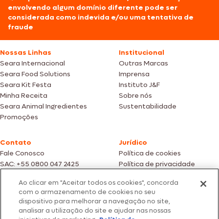
envolvendo algum domínio diferente pode ser
considerada como indevida e/ou uma tentativa de
fraude
Nossas Linhas
Institucional
Seara Internacional
Outras Marcas
Seara Food Solutions
Imprensa
Seara Kit Festa
Instituto J&F
Minha Receita
Sobre nós
Seara Animal Ingredientes
Sustentabilidade
Promoções
Contato
Jurídico
Fale Conosco
Política de cookies
SAC: +55 0800 047 2425
Política de privacidade
Ao clicar em "Aceitar todos os cookies", concorda
Fotos meramente ilustrativas | Ofertas válidas enquanto durarem os
com o armazenamento de cookies no seu
estoques dos nossos parceiros | Vendas sujeitas a análise e confirmação
dispositivo para melhorar a navegação no site,
de dados.
analisar a utilização do site e ajudar nas nossas
Os preços, promoções e condições de pagamento são válidos