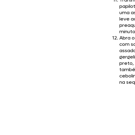
papilo
uma as
leve a
preaqu
minuto
Abra o
com s
assado
gergel
preto,
també
ceboli
na seq