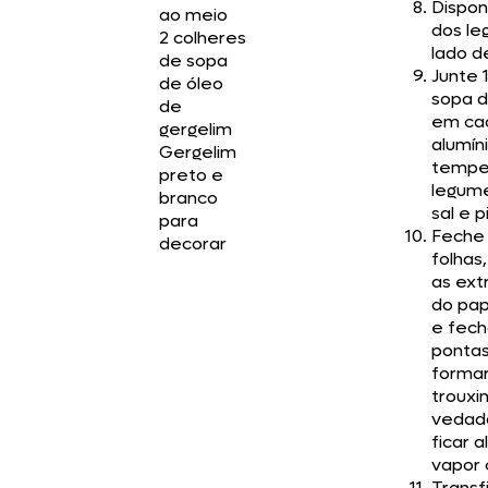
Dispo
ao meio
dos l
2 colheres
lado de
de sopa
Junte 
de óleo
sopa d
de
em ca
gergelim
alumín
Gergelim
tempe
preto e
legum
branco
sal e 
para
Feche
decorar
folhas
as ex
do pap
e fech
pontas
forma
trouxi
vedada
ficar a
vapor c
Transf