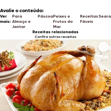
Avalie o conteúdo:
Ver
Para
Páscoa
Peixes e
Receitas
Seara
mais:
Almoço e
Frutos do
Fáceis
Jantar
Mar
Receitas relacionadas
Confira outras receitas