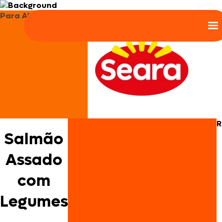
Para Almoço e Jantar
R
Salmão
Assado
com
Legumes