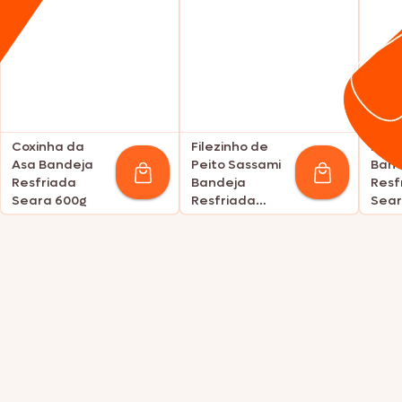
Coxinha da
Filezinho de
Filé 
Asa Bandeja
Peito Sassami
Band
Resfriada
Bandeja
Resf
Seara 600g
Resfriada
Sear
Seara 700g