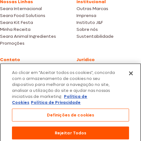
Nossas Linhas
Institucional
Seara Internacional
Outras Marcas
Seara Food Solutions
Imprensa
Seara Kit Festa
Instituto J&F
Minha Receita
Sobre nós
Seara Animal Ingredientes
Sustentabilidade
Promoções
Contato
Jurídico
Fale Conosco
Política de cookies
Ao clicar em "Aceitar todos os cookies", concorda
SAC: +55 0800 047 2425
Política de privacidade
com o armazenamento de cookies no seu
dispositivo para melhorar a navegação no site,
Fotos meramente ilustrativas | Ofertas válidas enquanto durarem os
analisar a utilização do site e ajudar nas nossas
estoques dos nossos parceiros | Vendas sujeitas a análise e confirmação
iniciativas de marketing.
Política de
de dados.
Cookies
Política de Privacidade
Os preços, promoções e condições de pagamento são válidos
exclusivamente para compras efetuadas em nossos parceiros.
Todos os produtos estão sujeitos a disponibilidade de estoque.
Definições de cookies
SEARA – CNPJ: 02.914.460/0202-67 – Av. Marginal Direita do Tietê, 500,
São Paulo/SP – CEP 05.118-100
Rejeitar Todos
© 2026 Seara. Todos os direitos reservados