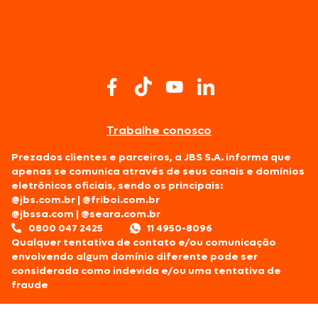
Trabalhe conosco
Prezados clientes e parceiros, a JBS S.A. informa que
apenas se comunica através de seus canais e domínios
eletrônicos oficiais, sendo os principais:
@jbs.com.br
|
@friboi.com.br
@jbssa.com
|
@seara.com.br
0800 047 2425
11 4950-8096
Qualquer tentativa de contato e/ou comunicação
envolvendo algum domínio diferente pode ser
considerada como indevida e/ou uma tentativa de
fraude