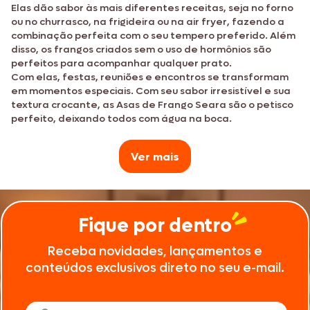
Elas dão sabor às mais diferentes receitas, seja no forno
ou no churrasco, na frigideira ou na air fryer, fazendo a
combinação perfeita com o seu tempero preferido. Além
disso, os frangos criados sem o uso de hormônios são
perfeitos para acompanhar qualquer prato.
Com elas, festas, reuniões e encontros se transformam
em momentos especiais. Com seu sabor irresistível e sua
textura crocante, as Asas de Frango Seara são o petisco
perfeito, deixando todos com água na boca.
Ver mais
Fique por dentro
Meio da asa: macio e saboroso, o meio da asa da
Seara é produzido com frangos criados sem o
Receba novidades, lançamentos e
uso de hormônios, respeitando a legislação
conteúdos exclusivos direto no seu e-mail.
brasileira e a sua saúde.
Coxinha da asa: além de saborosa, é ideal para
quem procura praticidade e diversificação na