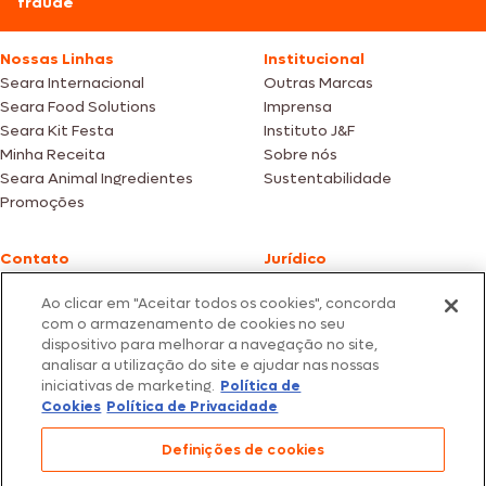
fraude
sugestão para ideias de almoço rápido e
prático.
Nossas Linhas
Institucional
Seara Internacional
Outras Marcas
Seara Food Solutions
Imprensa
Seara Kit Festa
Instituto J&F
Minha Receita
Sobre nós
Seara Animal Ingredientes
Sustentabilidade
Promoções
Contato
Jurídico
Fale Conosco
Política de cookies
Ao clicar em "Aceitar todos os cookies", concorda
SAC: +55 0800 047 2425
Política de privacidade
com o armazenamento de cookies no seu
dispositivo para melhorar a navegação no site,
Fotos meramente ilustrativas | Ofertas válidas enquanto durarem os
analisar a utilização do site e ajudar nas nossas
estoques dos nossos parceiros | Vendas sujeitas a análise e confirmação
iniciativas de marketing.
Política de
de dados.
Cookies
Política de Privacidade
Os preços, promoções e condições de pagamento são válidos
sabor ainda mais
exclusivamente para compras efetuadas em nossos parceiros.
especial
Todos os produtos estão sujeitos a disponibilidade de estoque.
Definições de cookies
SEARA – CNPJ: 02.914.460/0202-67 – Av. Marginal Direita do Tietê, 500,