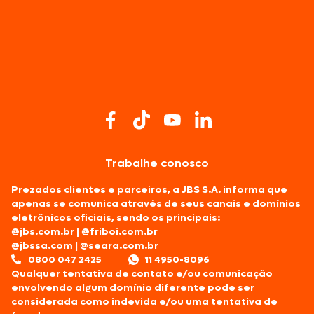
frango da Seara
cortes preparados
especialmente para a churrasqueira
Trabalhe conosco
Prezados clientes e parceiros, a JBS S.A. informa que
apenas se comunica através de seus canais e domínios
Sabor característico do molho Buffalo, com
eletrônicos oficiais, sendo os principais:
pimenta, manteiga e outros temperos que
@jbs.com.br
|
@friboi.com.br
deixam a coxinha da asa ainda mais suculenta;
@jbssa.com
|
@seara.com.br
Carne macia e saborosa, facilitando o preparo
0800 047 2425
11 4950-8096
em churrasqueiras, fornos ou até mesmo na air
Qualquer tentativa de contato e/ou comunicação
fryer;
envolvendo algum domínio diferente pode ser
Ideal para o churrasco gourmet, a Coxinha da
considerada como indevida e/ou uma tentativa de
Asa Buffalo Wings também é uma ótima