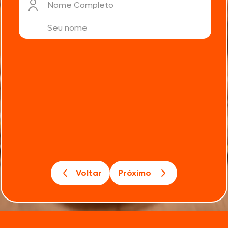
hora de cozinhar. A coxinha da asa resfriada já
Nome Completo
vem pronta para o preparo, sem a necessidade
de descongelar.
é
possível descongelar apenas a quantidade
Voltar
Próximo
necessária
coxas de