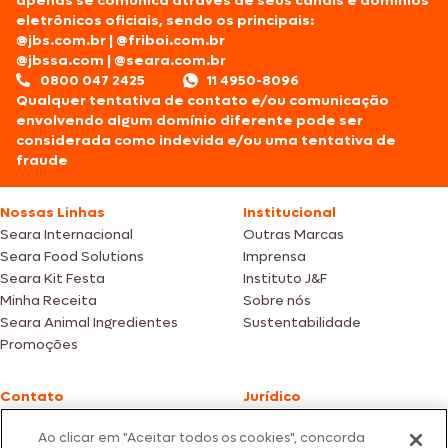
apenas se comunica através de seus canais e domínios
eletrônicos oficiais, sendo os principais:
@jbs.com.br
|
@friboi.com.br
@jbssa.com
|
@seara.com.br
0800 047 2425
11 4950-8096
Qualquer tentativa de contato e/ou comunicação
envolvendo algum domínio diferente pode ser
considerada como indevida e/ou uma tentativa de
fraude
Nossas Linhas
Institucional
Seara Internacional
Outras Marcas
Seara Food Solutions
Imprensa
Seara Kit Festa
Instituto J&F
Minha Receita
Sobre nós
Seara Animal Ingredientes
Sustentabilidade
Promoções
Contato
Jurídico
Fale Conosco
Política de cookies
Ao clicar em "Aceitar todos os cookies", concorda
SAC: +55 0800 047 2425
Política de privacidade