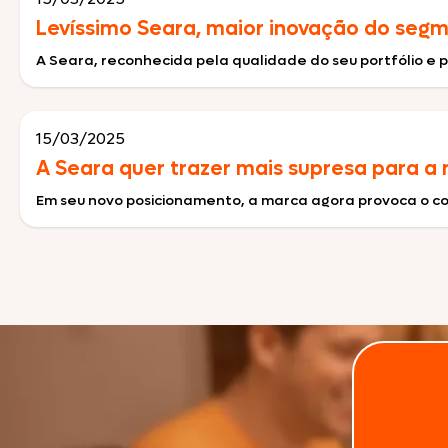
Levíssimo Seara, maior inovação do seg
A Seara, reconhecida pela qualidade do seu portfólio e p
15/03/2025
A Seara quer trazer mais supresa para a 
Em seu novo posicionamento, a marca agora provoca o co