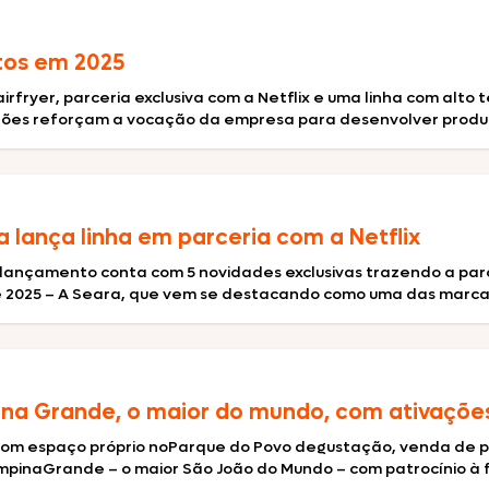
Nhô Bento
tos em 2025
rfryer, parceria exclusiva com a Netflix e uma linha com alto
Doriana
ções reforçam a vocação da empresa para desenvolver produt
Delícia
 lança linha em parceria com a Netflix
O lançamento conta com 5 novidades exclusivas trazendo a p
 2025 – A Seara, que vem se destacando como uma das marcas
Primor
ina Grande, o maior do mundo, com ativaçõe
Tekitos
com espaço próprio noParque do Povo degustação, venda de pr
ampinaGrande – o maior São João do Mundo – com patrocínio à 