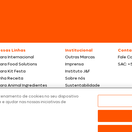
ssas Linhas
Institucional
Conta
ara Internacional
Outras Marcas
Fale C
ara Food Solutions
Imprensa
SAC: +
ara Kit Festa
Instituto J&F
nha Receita
Sobre nós
ara Animal Ingredientes
Sustentabilidade
omoções
zenamento de cookies no seu dispositivo
 e ajudar nas nossas iniciativas de
tos meramente ilustrativas | Ofertas válidas enquanto durarem os estoque
nfirmação de dados.
 preços, promoções e condições de pagamento são válidos exclusivamen
dos os produtos estão sujeitos a disponibilidade de estoque.
ARA – CNPJ: 02.914.460/0202-67 – Av. Marginal Direita do Tietê, 500, São