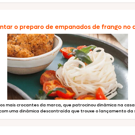
Texas Burguer
ntar o preparo de empanados de frango no d
Seara Kit Festa
os mais crocantes da marca, que patrocinou dinâmica na casa 
3 com uma dinâmica descontraída que trouxe o lançamento da s