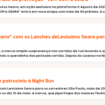
Peru
Ebooks
utos Seara, em ação exclusiva na plataforma X Agosto de 2025
M A SEARA” entra em nova etapa com mais de 40 prêmios. A seg
Sobrecoxa
Seara Hot Hit
daria” com os Lanches deLevíssimo Seara par
Seara Assa Fácil
”, a marca amplia suapresença nas corridas de rua levando a 
rando a queridinha das pistasde corrida. Depois do sucesso na N
Seara Reserva
m patrocínio à Night Run
Seara
com Levíssimo Seara para os corredores São Paulo, maio de 20
Suculentíssimo
 dia 10 de maio. A marca, que jáparticipa dos maiores festiv