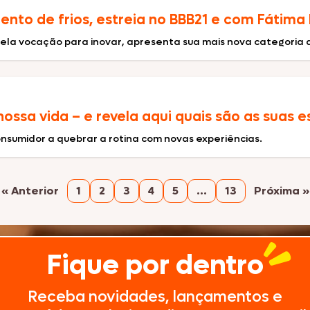
mento de frios, estreia no BBB21 e com Fát
ela vocação para inovar, apresenta sua mais nova categoria ao
nossa vida – e revela aqui quais são as suas
nsumidor a quebrar a rotina com novas experiências.
« Anterior
1
2
3
4
5
…
13
Próxima »
Fique por dentro
Receba novidades, lançamentos e