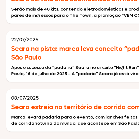
Serão mais de 40 kits, contendo eletrodomésticos e prod
Comemorativos
pares de ingressos para o The Town, a promoção “VEM CO
Salsichas
22/07/2025
Hambúrgueres
Seara na pista: marca leva conceito “pa
Lanches
São Paulo
Após o sucesso da “padaria” Seara no circuito “Night Run
Lasanhas
Paulo, 16 de julho de 2025 – A “padaria” Seara já está vi
Legumes
08/07/2025
Margarinas
Seara estreia no território de corrida co
Peixes e Frutos do Mar
Marca levará padaria para o evento, com lanches feitos 
de corridanoturna do mundo, que acontece em São Paulo no
Kibe e Almôndegas