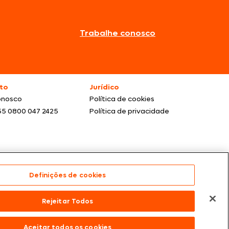
Trabalhe conosco
to
Jurídico
onosco
Política de cookies
55 0800 047 2425
Política de privacidade
Definições de cookies
s dos nossos parceiros | Vendas sujeitas a análise e
Rejeitar Todos
te para compras efetuadas em nossos parceiros.
Aceitar todos os cookies
 Paulo/SP – CEP 05.118-100