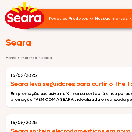
Todos os Produtos
Nossas marcas
Lançamentos
Seara
Pratos Prontos
Home
>
Imprensa
>
Seara
Aves
15/09/2025
Empanados
Seara leva seguidores para curtir o The 
Linguiças
Em promoção exclusiva no X, marca sorteará cinco pares 
promoção “VEM COM A SEARA”, idealizada e realizada pela
Frios
Suínos
15/09/2025
Pizzas
Seara sorteia eletrodomésticos em nov