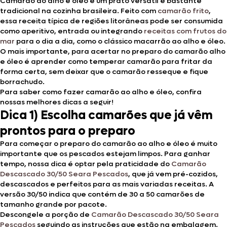
Camarão ao alho e óleo é um prato versátil e bastante
tradicional na cozinha brasileira. Feito com
camarão frito
,
essa receita típica de regiões litorâneas pode ser consumida
como aperitivo, entrada ou integrando
receitas com frutos do
mar
para o dia a dia, como o clássico macarrão ao alho e óleo.
O mais importante, para acertar no preparo do camarão alho
e óleo é aprender como temperar camarão para fritar da
forma certa, sem deixar que o camarão resseque e fique
borrachudo.
Para saber como fazer camarão ao alho e óleo, confira
nossas melhores dicas a seguir!
Dica 1) Escolha camarões que já vêm
prontos para o preparo
Para começar o preparo do camarão ao alho e óleo é muito
importante que os pescados estejam limpos. Para ganhar
tempo, nossa dica é optar pela praticidade do
Camarão
Descascado 30/50 Seara Pescados
, que já vem pré-cozidos,
descascados e perfeitos para as mais variadas receitas. A
versão 30/50 indica que contém de 30 a 50 camarões de
tamanho grande por pacote.
Descongele a porção de
Camarão Descascado 30/50 Seara
Pescados
seguindo as instruções que estão na embalagem.