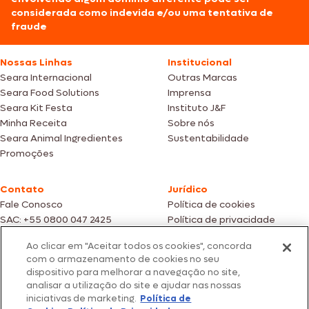
considerada como indevida e/ou uma tentativa de
fraude
Nossas Linhas
Institucional
Seara Internacional
Outras Marcas
Seara Food Solutions
Imprensa
Seara Kit Festa
Instituto J&F
Minha Receita
Sobre nós
Seara Animal Ingredientes
Sustentabilidade
Promoções
Contato
Jurídico
Fale Conosco
Política de cookies
SAC: +55 0800 047 2425
Política de privacidade
Ao clicar em "Aceitar todos os cookies", concorda
Fotos meramente ilustrativas | Ofertas válidas enquanto durarem os
com o armazenamento de cookies no seu
estoques dos nossos parceiros | Vendas sujeitas a análise e confirmação
dispositivo para melhorar a navegação no site,
de dados.
analisar a utilização do site e ajudar nas nossas
Os preços, promoções e condições de pagamento são válidos
iniciativas de marketing.
Política de
exclusivamente para compras efetuadas em nossos parceiros.