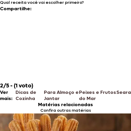
Qual receita você vai escolher primeiro?
Compartilhe:
2/5 - (1 voto)
Ver
Dicas de
Para Almoço e
Peixes e Frutos
Seara
mais:
Cozinha
Jantar
do Mar
Matérias relacionadas
Confira outras matérias