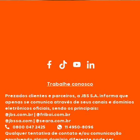
Trabalhe conosco
Prezados clientes e parceiros, a JBS S.A. informa que
apenas se comunica através de seus canais e domínios
eletrônicos oficiais, sendo os principais:
@jbs.com.br
|
@friboi.com.br
@jbssa.com
|
@seara.com.br
0800 047 2425
11 4950-8096
Qualquer tentativa de contato e/ou comunicação
envolvendo algum domínio diferente pode ser