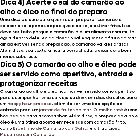
Dica 4) Acerte o sal do camarão ao
alho e óleo no final do preparo
Uma dica de ouro para quem quer preparar camarão é
colocar o sal apenas depois que o peixe já estiver frito. Isso
deve ser feito porque o camarão já é um alimento com muita
água dentro dele. Ao adicionar o sal enquanto o fruto do mar
ainda estiver sendo preparado, o camarão vai desidratar.
Além disso, sua textura ficará borrachuda, deixando-o bem
menos saboroso.
Dica 5) O camarão ao alho e óleo pode
ser servido como aperitivo, entrada e
protagonizar receitas
O camarão ao alho e óleo fica incrível servido como aperitivo
para acompanhar uma cerveja ou drink em dias de sol ou para
um
happy hour em casa
, além de ser uma boa opção de
entrada para um
jantar de frutos do mar
. O
molho rosé
é uma
boa pedida para acompanhar. Além disso, o preparo ao alho e
óleo é uma ótima aposta em receitas com camarão frito,
como
Espetinho de Camarão com Salsa
, e o tradicional
Macarrão com Camarão
.