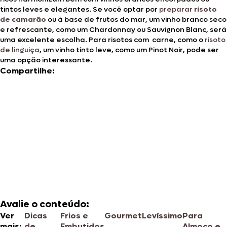
tintos leves e elegantes. Se você optar por
preparar
risoto
de camarão
ou à base de frutos do mar, um vinho branco seco
e refrescante, como um Chardonnay ou Sauvignon Blanc, será
uma excelente escolha. Para risotos com carne, como o
risoto
de linguiça
, um vinho tinto leve, como um Pinot Noir, pode ser
uma opção interessante.
Compartilhe:
Avalie o conteúdo:
Ver
Dicas
Frios e
Gourmet
Levíssimo
Para
mais:
de
Embutidos
Almoço e