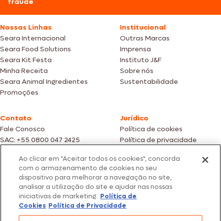
fraude
Nossas Linhas
Institucional
Seara Internacional
Outras Marcas
Seara Food Solutions
Imprensa
Seara Kit Festa
Instituto J&F
Minha Receita
Sobre nós
Seara Animal Ingredientes
Sustentabilidade
Promoções
Contato
Jurídico
Fale Conosco
Política de cookies
SAC: +55 0800 047 2425
Política de privacidade
Ao clicar em "Aceitar todos os cookies", concorda
Fotos meramente ilustrativas | Ofertas válidas enquanto durarem os
com o armazenamento de cookies no seu
estoques dos nossos parceiros | Vendas sujeitas a análise e confirmação
dispositivo para melhorar a navegação no site,
de dados.
analisar a utilização do site e ajudar nas nossas
Os preços, promoções e condições de pagamento são válidos
iniciativas de marketing.
Política de
exclusivamente para compras efetuadas em nossos parceiros.
Todos os produtos estão sujeitos a disponibilidade de estoque.
Cookies
Política de Privacidade
SEARA – CNPJ: 02.914.460/0202-67 – Av. Marginal Direita do Tietê, 500,