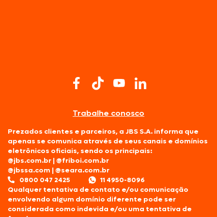
Trabalhe conosco
Prezados clientes e parceiros, a JBS S.A. informa que
apenas se comunica através de seus canais e domínios
eletrônicos oficiais, sendo os principais:
@jbs.com.br
|
@friboi.com.br
@jbssa.com
|
@seara.com.br
0800 047 2425
11 4950-8096
Qualquer tentativa de contato e/ou comunicação
envolvendo algum domínio diferente pode ser
considerada como indevida e/ou uma tentativa de