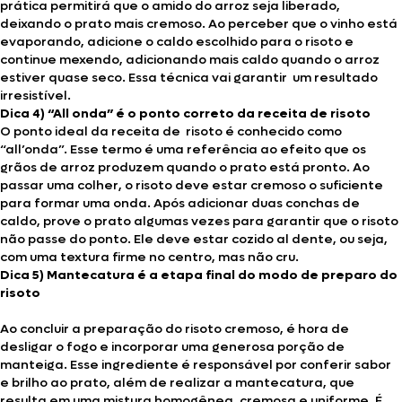
prática permitirá que o amido do arroz seja liberado,
deixando o prato mais cremoso. Ao perceber que o vinho está
evaporando, adicione o caldo escolhido para o risoto e
continue mexendo, adicionando mais caldo quando o arroz
estiver quase seco. Essa técnica vai garantir um resultado
irresistível.
Dica 4) “All onda” é o ponto correto da receita de risoto
O ponto ideal da receita de risoto é conhecido como
“all’onda”. Esse termo é uma referência ao efeito que os
grãos de arroz produzem quando o prato está pronto. Ao
passar uma colher, o risoto deve estar cremoso o suficiente
para formar uma onda. Após adicionar duas conchas de
caldo, prove o prato algumas vezes para garantir que o risoto
não passe do ponto. Ele deve estar cozido al dente, ou seja,
com uma textura firme no centro, mas não cru.
Dica 5) Mantecatura é a etapa final do modo de preparo do
risoto
Ao concluir a preparação do risoto cremoso, é hora de
desligar o fogo e incorporar uma generosa porção de
manteiga. Esse ingrediente é responsável por conferir sabor
e brilho ao prato, além de realizar a mantecatura, que
resulta em uma mistura homogênea, cremosa e uniforme. É