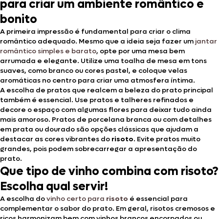
para criar um ambiente romântico e
bonito
A primeira impressão é fundamental para criar o clima
romântico adequado. Mesmo que a ideia seja fazer um
jantar
romântico simples e barato
, opte por uma mesa bem
arrumada e elegante. Utilize uma toalha de mesa em tons
suaves, como branco ou cores pastel, e coloque velas
aromáticas no centro para criar uma atmosfera íntima.
A escolha de pratos que realcem a beleza do prato principal
também é essencial. Use pratos e talheres refinados e
decore o espaço com algumas flores para deixar tudo ainda
mais amoroso. Pratos de porcelana branca ou com detalhes
em prata ou dourado são opções clássicas que ajudam a
destacar as cores vibrantes do
risoto
. Evite pratos muito
grandes, pois podem sobrecarregar a apresentação do
prato.
Que tipo de vinho combina com risoto?
Escolha qual servir!
A escolha do
vinho certo para
risoto
é essencial para
complementar o sabor do prato. Em geral, risotos cremosos e
ricos harmonizam bem com vinhos brancos encorpados ou