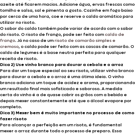
azeite até ficarem macios. Adicione água, ervas frescas como
tomilho e salsa, sal e pimenta a gosto. Cozinhe em fogo baixo
por cerca de uma hora, coe e reserve o caldo aromático para
utilizar no risoto.
O sabor do caldo também pode variar de acordo com o sabor
do risoto. O risoto de frango, pode ser feito com
caldo de
frango
. Já no caso de um
risoto de camarão simples e
cremoso
, o caldo pode ser feito com as cascas de camarão. O
caldo de legumes é a base neutra perfeita para qualquer
receita de risoto.
Dica 2) Use vinho branco para dourar a cebola e o arroz
Para dar um toque especial ao seu risoto, utilizar vinho branco
para dourar a cebola e o arroz é uma ótima ideia. O vinho
branco adiciona um toque de acidez e aroma, proporcionando
um resultado final mais sofisticado e saboroso. A medida
certa do vinho é a de quase cobrir os grãos com a bebida e
depois mexer constantemente até que o álcool evapore por
completo.
Dica 3) Mexer bem é muito importante no processo de como
fazer risoto
Para alcançar a perfeição em um risoto, é fundamental
mexer o arroz durante todo o processo de preparo. Essa