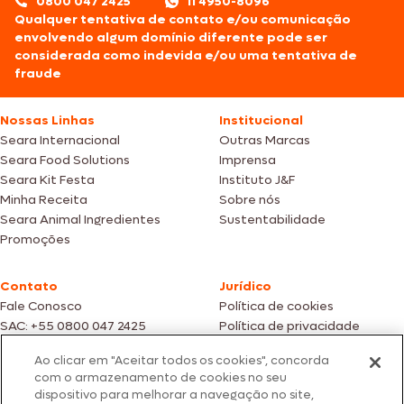
0800 047 2425
11 4950-8096
Qualquer tentativa de contato e/ou comunicação
envolvendo algum domínio diferente pode ser
considerada como indevida e/ou uma tentativa de
fraude
Nossas Linhas
Institucional
Seara Internacional
Outras Marcas
Seara Food Solutions
Imprensa
Seara Kit Festa
Instituto J&F
Minha Receita
Sobre nós
Seara Animal Ingredientes
Sustentabilidade
Promoções
Contato
Jurídico
Fale Conosco
Política de cookies
SAC: +55 0800 047 2425
Política de privacidade
Ao clicar em "Aceitar todos os cookies", concorda
Fotos meramente ilustrativas | Ofertas válidas enquanto durarem os
com o armazenamento de cookies no seu
estoques dos nossos parceiros | Vendas sujeitas a análise e confirmação
dispositivo para melhorar a navegação no site,
de dados.