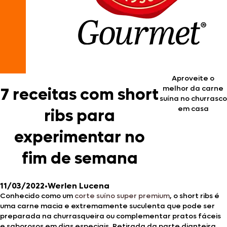
Aproveite o
melhor da carne
7 receitas com short
suína no churrasco
em casa
ribs para
experimentar no
fim de semana
11/03/2022
•
Werlen Lucena
Conhecido como um
corte suíno super premium
, o short ribs é
uma carne macia e extremamente suculenta que pode ser
preparada na churrasqueira ou complementar pratos fáceis
e saborosos em dias especiais. Retirada da parte dianteira