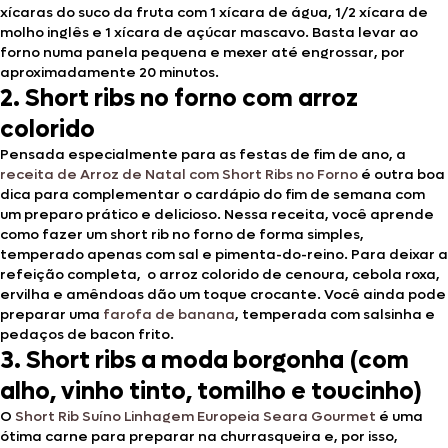
xícaras do suco da fruta com 1 xícara de água, 1/2 xícara de
molho inglês e 1 xícara de açúcar mascavo. Basta levar ao
forno numa panela pequena e mexer até engrossar, por
aproximadamente 20 minutos.
2. Short ribs no forno com arroz
colorido
Pensada especialmente para as festas de fim de ano, a
receita de Arroz de Natal com Short Ribs no Forno
é outra boa
dica para complementar o cardápio do fim de semana com
um preparo prático e delicioso. Nessa receita, você aprende
como fazer um short rib no forno de forma simples,
temperado apenas com sal e pimenta-do-reino. Para deixar a
refeição completa, o arroz colorido de cenoura, cebola roxa,
ervilha e amêndoas dão um toque crocante. Você ainda pode
preparar uma
farofa de banana
, temperada com salsinha e
pedaços de bacon frito.
3. Short ribs a moda borgonha (com
alho, vinho tinto, tomilho e toucinho)
O
Short Rib Suíno Linhagem Europeia Seara Gourmet
é uma
ótima carne para preparar na churrasqueira e, por isso,