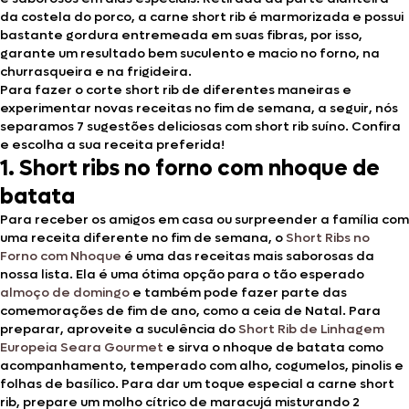
da costela do porco, a carne short rib é marmorizada e possui
bastante gordura entremeada em suas fibras, por isso,
garante um resultado bem suculento e macio no forno, na
churrasqueira e na frigideira.
Para fazer o corte short rib de diferentes maneiras e
experimentar novas receitas no fim de semana, a seguir, nós
separamos 7 sugestões deliciosas com short rib suíno. Confira
e escolha a sua receita preferida!
1. Short ribs no forno com nhoque de
batata
Para receber os amigos em casa ou surpreender a família com
uma receita diferente no fim de semana, o
Short Ribs no
Forno com Nhoque
é uma das receitas mais saborosas da
nossa lista. Ela é uma ótima opção para o tão esperado
almoço de domingo
e também pode fazer parte das
comemorações de fim de ano, como a ceia de Natal. Para
preparar, aproveite a suculência do
Short Rib de Linhagem
Europeia Seara Gourmet
e sirva o nhoque de batata como
acompanhamento, temperado com alho, cogumelos, pinolis e
folhas de basílico. Para dar um toque especial a carne short
rib, prepare um molho cítrico de maracujá misturando 2