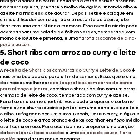
realçar o sabor do corte. Enquanto a carne estiver assando
na churrasqueira, prepare o molho de agrião juntando alho e
azeite na frigideira até dourar. Depois, retire e coloque em
um liquidificador com o agrião e o restante do azeite, até
ficar com uma consistência cremosa. Essa receita ainda pode
acompanhar uma salada de folhas verdes, temperada com
molho de iogurte e pimenta, e uma
farofa crocante de alho-
poró e bacon
.
5. Short ribs com arroz ao curry e leite
de coco
A
receita de Short Ribs com Arroz ao Curry e Leite de Coco
é
mais uma boa pedida para o fim de semana. Essa, que é uma
das nossas melhores
receitas práticas com carne de porco
para almoço e jantar
, combina o short rib suíno com um arroz
cremoso de leite de coco, temperado com curry e azeite.
Para fazer a carne short rib, você pode preparar o corte no
forno ou na churrasqueira e juntar, em uma panela, o azeite e
o alho, refogando por 2 minutos. Depois, junte o curry, a água e
o leite de coco e arroz branco e deixe cozinhar em fogo médio
até ficar cremoso. Para acompanhar, preparar uma porção
de
batatas rústicas assadas
e uma
salada de couve-flor e
avelãs
para dar um toque crocante.