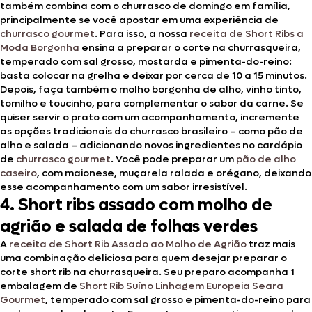
também combina com o churrasco de domingo em família,
principalmente se você apostar em uma experiência de
churrasco gourmet
. Para isso, a nossa
receita de Short Ribs a
Moda Borgonha
ensina a preparar o corte na churrasqueira,
temperado com sal grosso, mostarda e pimenta-do-reino:
basta colocar na grelha e deixar por cerca de 10 a 15 minutos.
Depois, faça também o molho borgonha de alho, vinho tinto,
tomilho e toucinho, para complementar o sabor da carne. Se
quiser servir o prato com um acompanhamento, incremente
as opções tradicionais do churrasco brasileiro – como pão de
alho e salada – adicionando novos ingredientes no cardápio
de
churrasco gourmet
. Você pode preparar um
pão de alho
caseiro
, com maionese, muçarela ralada e orégano, deixando
esse acompanhamento com um sabor irresistível.
4. Short ribs assado com molho de
agrião e salada de folhas verdes
A
receita de Short Rib Assado ao Molho de Agrião
traz mais
uma combinação deliciosa para quem desejar preparar o
corte short rib na churrasqueira. Seu preparo acompanha 1
embalagem de
Short Rib Suíno Linhagem Europeia Seara
Gourmet
, temperado com sal grosso e pimenta-do-reino para