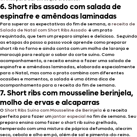
6. Short ribs assado com salada de
espinafre e amêndoas laminadas
Para superar as expectativas do fim de semana, a
receita de
Salada de Natal com Short Ribs Assado
é um prato
requintado, que tem um preparo simples e delicioso. Seguindo
as etapas do passo a passo você aprende como preparar
short rib no forno e ainda conta com um molho de laranja e
maracujá para realçar o sabor do corte suíno. Como
acompanhamento, a receita ensina a fazer uma salada de
espinafre e amêndoas laminadas, elaborada especialmente
para o Natal, mas como o prato combina com diferentes
ocasiões e momentos, a salada é uma ótima dica de
acompanhamento para a receita do fim de semana.
7. Short ribs com mousseline berinjela,
molho de ervas e alcaparras
O
Short Ribs Suíno com Mousseline de Berinjela
é a receita
perfeita para fazer um
jantar especial
no fim de semana. Seu
preparo ensina como fazer o short rib suíno grelhado,
temperado com uma mistura de páprica defumada, alecrim
seco, cebola e alho em pó, além de sal e pimenta-do-reino.