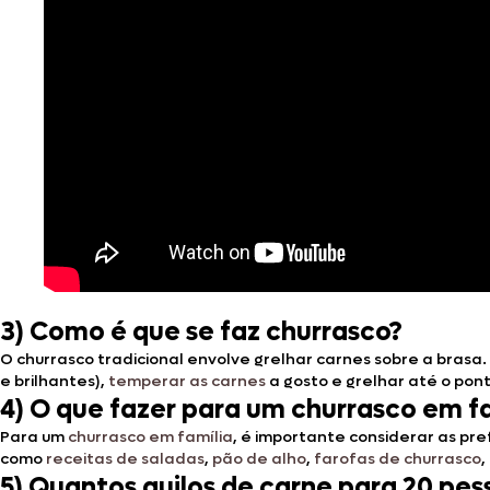
3) Como é que se faz churrasco?
O churrasco tradicional envolve grelhar carnes sobre a brasa.
e brilhantes),
temperar as carnes
a gosto e grelhar até o pon
4) O que fazer para um churrasco em f
Para um
chu
r
rasco em família
, é importante considerar as pr
como
receitas de saladas
,
pão de alho
,
farofas de churrasco
,
5) Quantos quilos de carne para 20 pes