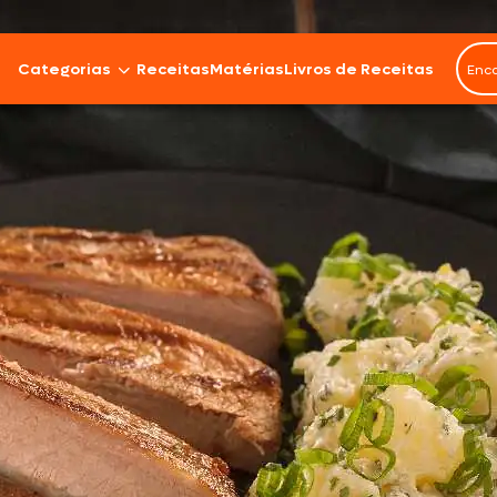
Categorias
Receitas
Matérias
Livros de Receitas
Bovinos
Cordeiro
Carnes Suínas
Aves
Frios e Embutidos
Peixes e Frutos do Mar
100% Vegetal