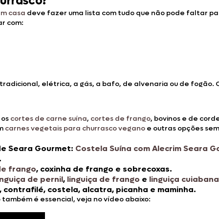
hurrasco?
em casa
deve fazer uma lista com tudo que não pode faltar pa
ar com:
tradicional, elétrica, a gás, a bafo, de alvenaria ou de fogão.
 os
cortes de carne suína
,
cortes de frango
, bovinos e de cord
em
carnes vegetais para churrasco vegano
e outras opções sem 
 de Seara Gourmet:
Costela Suína com Alecrim Seara 
.
de frango
, coxinha de frango e sobrecoxas.
inguiça de pernil
,
linguiça de frango
e
linguiça cuiabana
, contrafilé, costela, alcatra, picanha e maminha.
 também é essencial, veja no vídeo abaixo: