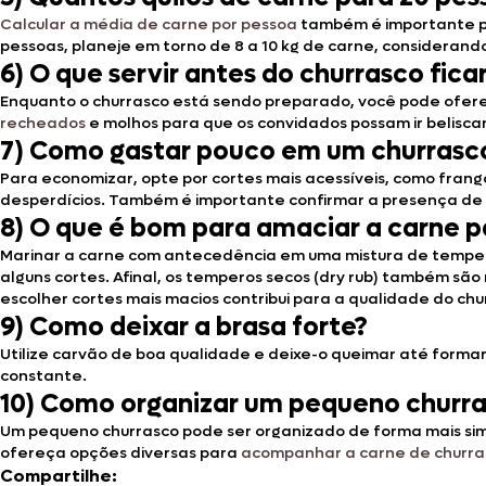
Calcular a média de carne por pessoa
também é importante pa
pessoas, planeje em torno de 8 a 10 kg de carne, considerand
6) O que servir antes do churrasco fica
Enquanto o churrasco está sendo preparado, você pode ofer
recheados
e molhos para que os convidados possam ir belisca
7) Como gastar pouco em um churrasc
Para economizar, opte por cortes mais acessíveis, como frang
desperdícios. Também é importante confirmar a presença de 
8) O que é bom para amaciar a carne p
Marinar a carne com antecedência em uma mistura de tempero
alguns cortes. Afinal, os temperos secos (dry rub) também são
escolher cortes mais macios contribui para a qualidade do chu
9) Como deixar a brasa forte?
Utilize carvão de boa qualidade e deixe-o queimar até form
constante.
10) Como organizar um pequeno churr
Um pequeno churrasco pode ser organizado de forma mais sim
ofereça opções diversas para
acompanhar a carne de churra
Compartilhe: