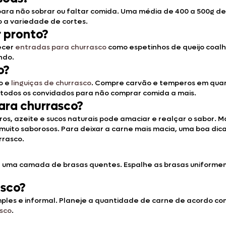
ra não sobrar ou faltar comida. Uma média de 400 a 500g de 
o a variedade de cortes.
r pronto?
ecer
entradas para churrasco
como espetinhos de queijo coalho
ndo.
o?
o e
linguiças de churrasco
. Compre carvão e temperos em quan
todos os convidados para não comprar comida a mais.
ara churrasco?
s, azeite e sucos naturais pode amaciar e realçar o sabor.
 muito saborosos. Para deixar a carne mais macia, uma boa dica
rrasco.
ar uma camada de brasas quentes. Espalhe as brasas uniform
asco?
ples e informal. Planeje a quantidade de carne de acordo c
sco
.