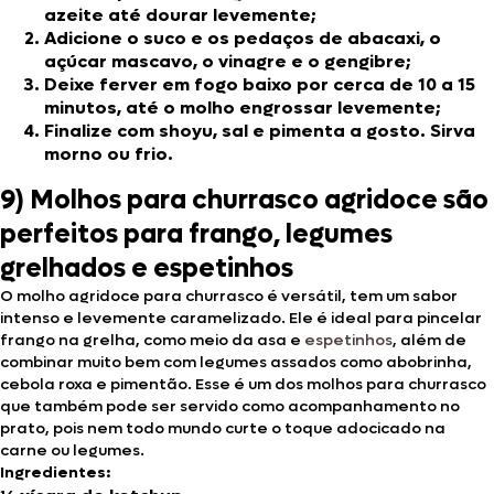
azeite até dourar levemente;
Adicione o suco e os pedaços de abacaxi, o
açúcar mascavo, o vinagre e o gengibre;
Deixe ferver em fogo baixo por cerca de 10 a 15
minutos, até o molho engrossar levemente;
Finalize com shoyu, sal e pimenta a gosto. Sirva
morno ou frio.
9) Molhos para churrasco agridoce são
perfeitos para frango, legumes
grelhados e espetinhos
O molho agridoce para churrasco é versátil, tem um sabor
intenso e levemente caramelizado. Ele é ideal para pincelar
frango na grelha, como meio da asa e
espetinhos
, além de
combinar muito bem com legumes assados como abobrinha,
cebola roxa e pimentão. Esse é um dos molhos para churrasco
que também pode ser servido como acompanhamento no
prato, pois nem todo mundo curte o toque adocicado na
carne ou legumes.
Ingredientes: