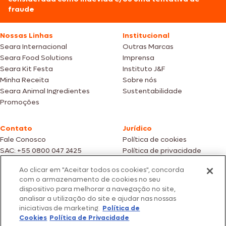
fraude
Nossas Linhas
Institucional
Seara Internacional
Outras Marcas
Seara Food Solutions
Imprensa
Seara Kit Festa
Instituto J&F
Minha Receita
Sobre nós
Seara Animal Ingredientes
Sustentabilidade
Promoções
Contato
Jurídico
Fale Conosco
Política de cookies
SAC: +55 0800 047 2425
Política de privacidade
Ao clicar em "Aceitar todos os cookies", concorda
Fotos meramente ilustrativas | Ofertas válidas enquanto durarem os
com o armazenamento de cookies no seu
estoques dos nossos parceiros | Vendas sujeitas a análise e confirmação
dispositivo para melhorar a navegação no site,
de dados.
analisar a utilização do site e ajudar nas nossas
Os preços, promoções e condições de pagamento são válidos
iniciativas de marketing.
Política de
exclusivamente para compras efetuadas em nossos parceiros.
Todos os produtos estão sujeitos a disponibilidade de estoque.
Cookies
Política de Privacidade