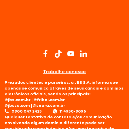
Trabalhe conosco
Prezados clientes e parceiros, a JBS S.A. informa que
apenas se comunica através de seus canais e domínios
eletrônicos oficiais, sendo os principais:
@jbs.com.br
|
@friboi.com.br
@jbssa.com
|
@seara.com.br
0800 047 2425
11 4950-8096
Qualquer tentativa de contato e/ou comunicação
envolvendo algum domínio diferente pode ser
considerada como indevida e/ou uma tentativa de