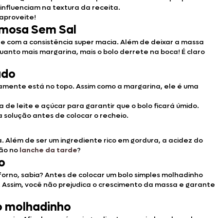
nfluenciam na textura da receita.
 aproveite!
remosa Sem Sal
o e com a consistência super macia. Além de deixar a massa
nto mais margarina, mais o bolo derrete na boca! É claro
ado
rtamente está no topo. Assim como a margarina, ele é uma
de leite e açúcar para garantir que o bolo ficará úmido.
a solução antes de colocar o recheio.
 Além de ser um ingrediente rico em gordura, a acidez do
ção no
lanche da tarde
?
o
orno, sabia? Antes de colocar um bolo simples molhadinho
 Assim, você não prejudica o crescimento da massa e garante
o molhadinho