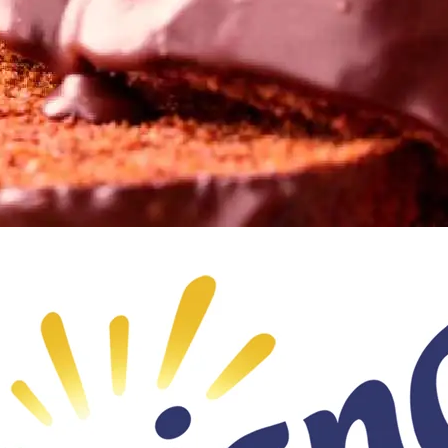
Doces, Bolos e Sobremesas
Pães e Massas
Bebidas
Entrevistas