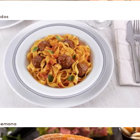
idos
 semana