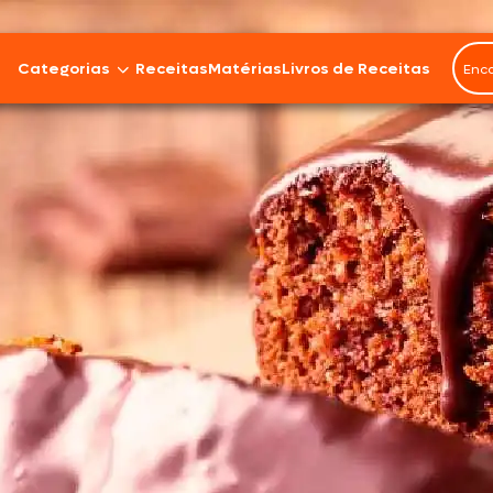
Categorias
Receitas
Matérias
Livros de Receitas
Bovinos
Cordeiro
Carnes Suínas
Aves
Frios e Embutidos
Peixes e Frutos do Mar
100% Vegetal