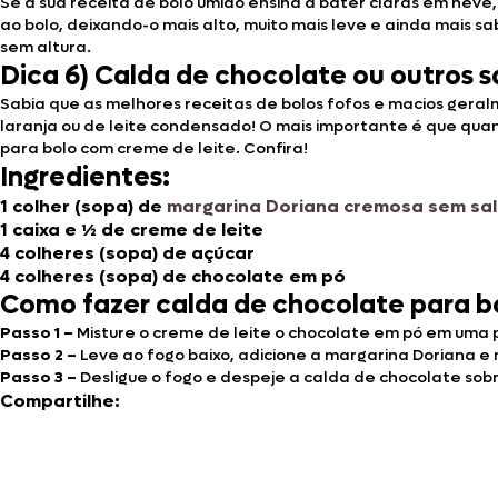
Se a sua receita de bolo úmido ensina a bater claras em neve, 
ao bolo, deixando-o mais alto, muito mais leve e ainda mais 
sem altura.
Dica 6) Calda de chocolate ou outros 
Sabia que as melhores receitas de bolos fofos e macios gera
laranja ou de leite condensado! O mais importante é que quan
para bolo com creme de leite. Confira!
Ingredientes:
1 colher (sopa) de
margarina Doriana cremosa sem sal
1 caixa e ½ de creme de leite
4 colheres (sopa) de açúcar
4 colheres (sopa) de chocolate em pó
Como fazer calda de chocolate para b
Passo 1 –
Misture o creme de leite o chocolate em pó em uma
Passo 2 –
Leve ao fogo baixo, adicione a margarina Doriana 
Passo 3 –
Desligue o fogo e despeje a calda de chocolate sobr
Compartilhe: