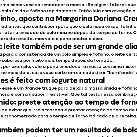
rma como você vai umedecer a massa são alguns fatores que i
 o bolo úmido e fofinho rapidamente. Então leia com atenção e
fofinho, aposte na Margarina Doriana C
ngredientes que contribuem para que o bolo fique úmido, fofinh
 reter a umidade do bolo mesmo depois do tempo de forno. Qua
aro da receita, mas vale a pena anotar a dica.
: leite também pode ser um grande ali
 para a consistência de um bolo simples e fofinho, o leite ce
 saborosa por muito mais tempo depois da fornada.
, por exemplo, vale a pena umedecer a massa com uma mistura 
 no meio dela, caso você corte em camadas) e ir “borrifando” 
es é feito com iogurte natural
esse é um grande truque para deixar a massa úmida e fofinha.
osa e com um sabor irresistível. Que tal testar essa combina
mido: preste atenção ao tempo de forn
 de evitar que isso aconteça é prestar atenção ao tempo de f
me cronometrado para o tempo de forno indicado pela receita.
também podem ter um resultado de bol