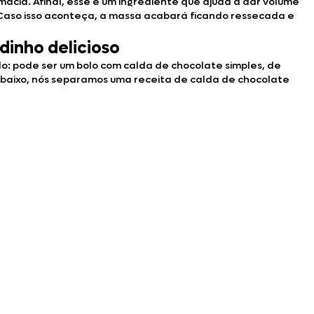
 macia. Afinal, esse é um ingrediente que ajuda a dar volume
? Caso isso aconteça, a massa acabará ficando ressecada e
dinho delicioso
o: pode ser um bolo com calda de chocolate simples, de
 Abaixo, nós separamos uma receita de calda de chocolate