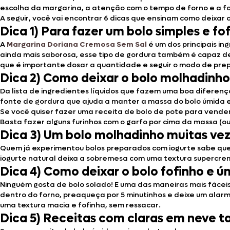
escolha da margarina, a atenção com o tempo de forno e a fo
A seguir, você vai encontrar 6 dicas que ensinam como deixar
Dica 1) Para fazer um bolo simples e 
A
Margarina Doriana Cremosa Sem Sal
é um dos principais i
ainda mais saborosa, esse tipo de gordura também é capaz de
que é importante dosar a quantidade e seguir o modo de prep
Dica 2) Como deixar o bolo molhadinho
Da lista de ingredientes líquidos que fazem uma boa diferença
fonte de gordura que ajuda a manter a massa do bolo úmida e
Se você quiser fazer uma receita de bolo de pote para vender
Basta fazer alguns furinhos com o garfo por cima da massa (ou
Dica 3) Um bolo molhadinho muitas vez
Quem já experimentou bolos preparados com iogurte sabe que 
iogurte natural deixa a sobremesa com uma textura supercrem
Dica 4)
Como deixar o bolo fofinho e ú
Ninguém gosta de bolo solado! E uma das maneiras mais fáceis
dentro do forno, preaqueça por 5 minutinhos e deixe um alar
uma textura macia e fofinha, sem ressacar.
Dica 5) Receitas com claras em neve 