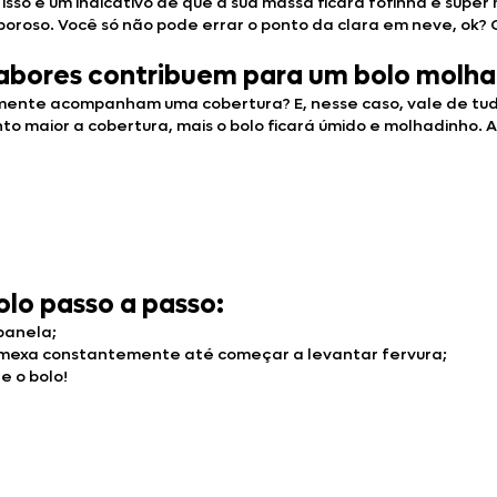
isso é um indicativo de que a sua massa ficará fofinha e super
saboroso. Você só não pode errar o ponto da clara em neve, ok
sabores contribuem para um bolo molha
lmente acompanham uma cobertura? E, nesse caso, vale de tud
to maior a cobertura, mais o bolo ficará úmido e molhadinho.
olo passo a passo:
 panela;
e mexa constantemente até começar a levantar fervura;
e o bolo!