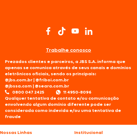
Trabalhe conosco
Prezados clientes e parceiros, a JBS S.A. informa que
apenas se comunica através de seus canais e domínios
eletrônicos oficiais, sendo os principais:
@jbs.com.br
|
@friboi.com.br
@jbssa.com
|
@seara.com.br
0800 047 2425
11 4950-8096
Qualquer tentativa de contato e/ou comunicação
envolvendo algum domínio diferente pode ser
considerada como indevida e/ou uma tentativa de
fraude
Nossas Linhas
Institucional