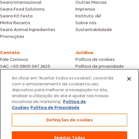
Seara Internacional
Outras Marcas
Seara Food Solutions
Imprensa
Seara Kit Festa
Instituto J&F
Minha Receita
Sobre nós
Seara Animal Ingredientes
Sustentabilidade
Promoções
Contato
Jurídico
Fale Conosco
Política de cookies
SAC: +55 0800 047 2425
Política de privacidade
Ao clicar em "Aceitar todos os cookies", concorda
Fotos meramente ilustrativas | Ofertas válidas enquanto durarem os
com o armazenamento de cookies no seu
estoques dos nossos parceiros | Vendas sujeitas a análise e confirmação
dispositivo para melhorar a navegação no site,
de dados.
analisar a utilização do site e ajudar nas nossas
Os preços, promoções e condições de pagamento são válidos
iniciativas de marketing.
Política de
exclusivamente para compras efetuadas em nossos parceiros.
Todos os produtos estão sujeitos a disponibilidade de estoque.
Cookies
Política de Privacidade
SEARA – CNPJ: 02.914.460/0202-67 – Av. Marginal Direita do Tietê, 500,
Definições de cookies
São Paulo/SP – CEP 05.118-100
© 2026 Seara. Todos os direitos reservados
Rejeitar Todos