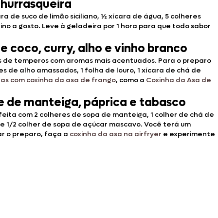
churrasqueira
 de suco de limão siciliano, ½ xícara de água, 5 colheres
ino a gosto. Leve à geladeira por 1 hora para que todo sabor
 coco, curry, alho e vinho branco
os de temperos com aromas mais acentuados. Para o preparo
es de alho amassados, 1 folha de louro, 1 xícara de chá de
tas com coxinha da asa de frango
, como a
Coxinha da Asa de
e de manteiga, páprica e tabasco
eita com 2 colheres de sopa de manteiga, 1 colher de chá de
o e 1/2 colher de sopa de açúcar mascavo. Você terá um
r o preparo, faça a
coxinha da asa na airfryer
e experimente