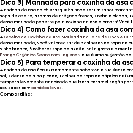
Dica 3) Marinada para coxinha da asa 
A coxinha da asa na churrasqueira pode ter um sabor marcante
sopa de azeite, 3 ramos de orégano fresco, 1 cebola picada, 1
dessa marinada penetre pela coxinha da asa e pronto! Você 
Dica 4) Como fazer coxinha da asa com 
A
receita de Coxinha da Asa Marinada no Leite de Coco e Cur
dessa marinada, você vai precisar de 3 colheres de sopa de cur
vinho branco, 3 colheres sopa de azeite, sal a gosto e pimen
Frango Orgânico Seara com Legumes
, que é uma sugestão de 
Dica 5) Para temperar a coxinha da as
A coxinha da asa fica extremamente saborosa e suculenta com
sal, 1 dente de alho picado, 1 colher de sopa de páprica def
tempero levemente adocicado que trará caramelização para a 
seu sabor com
comidas leves
.
Compartilhe: