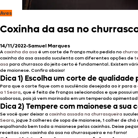
Aves
Coxinha da asa no churrasco
14/11/2022
•
Samuel Marques
A
coxinha da asa
é um corte de frango muito pedido no
churra
coxinha da asa assada suculenta com diferentes opções de
t
asa
para churrasco do jeito certo é fundamental. Existem vár
de maionese. Confira abaixo!
Dica 1) Escolha um corte de qualidade
Para que o corte fique com a suculência desejada ao ir para 
a 1 Seara
, que é feita de frangos selecionados e que possui 
saborosa, pois já vem marinada em um temperado apimentado,
Dica 2) Tempere com maionese a sua c
Se você quer deixar a
coxinha assada na churrasqueira
sucule
Seara
, jogue 3 colheres de sopa de maionese, 1 colher de chá
espalhando bem toda a maionese pelas coxinhas. Deixe pegar s
receitas com coxinha da asa na churrasqueira e no forno!