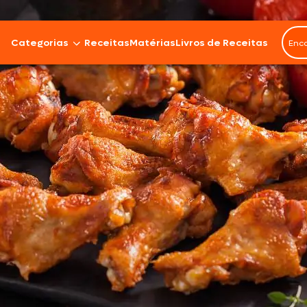
Categorias
Receitas
Matérias
Livros de Receitas
Bovinos
Cordeiro
Carnes Suínas
Aves
Frios e Embutidos
Peixes e Frutos do Mar
100% Vegetal