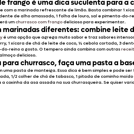
de frango é uma dica suculenta para a 
 com a marinada refrescante de limão. Basta combinar 1 xícara
 dente de alho amassado, 1 folha de louro, sal e pimenta-do-re
terá um
churrasco com frango
delicioso para experimentar.
marinadas diferentes: combine leite de
ry
é uma opção que agrega muito sabor e traz sabores intens
ry, 1 xícara de chá de leite de coco, ½ cebola cortada, 3 dent
ta-do-reino a gosto. O tempero ainda combina com outras
recei
almoço delicioso.
a para churrasco, faça uma pasta a bas
 uma pasta de manteiga. Essa dica é bem simples e pode ser f
umada, 1/2 colher de chá de tabasco, 1 pitada de cominho moíd
coxinha da asa assada na sua churrasqueira. Se quiser varia