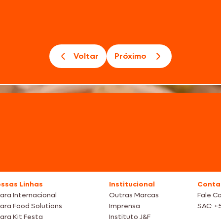
Voltar
Próximo
ssas Linhas
Institucional
Conta
ara Internacional
Outras Marcas
Fale C
ara Food Solutions
Imprensa
SAC: +
ara Kit Festa
Instituto J&F