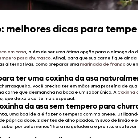
Doces, Bolos e Sobremesas
Pães e Massas
: melhores dicas para tempe
Bebidas
Entrevistas
sco em casa
, além de ser uma ótima opção para o almoço do dia
empero para churrasco
. Afinal, para que sua carne fique aind
ias alternativas, como preparar uma
marinada de frango
ou en
 para ter uma coxinha da asa naturalm
a churrasqueira, você precisa ter em mãos uma proteína de qua
uma carne que desmancha na boca e um sabor único. A
Coxinha 
 que deixa o corte mais especial.
oxinha da asa sem tempero para churr
nta, uma boa ideia é fazer o tempero com maionese. Utiliza
 de páprica doce, 2 dentes de alho picados, ½ suco de limão e 
abor por pelo menos 1 hora na geladeira e pronto: é só levar 