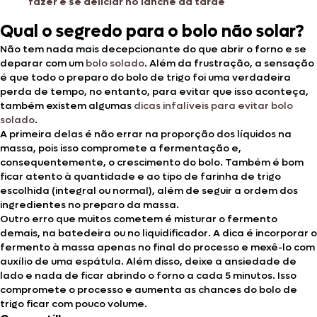
fazer e se deliciar no lanche da tarde
Qual o segredo para o bolo não solar?
Não tem nada mais decepcionante do que abrir o forno e se
deparar com um
bolo solado
. Além da frustração, a sensação
é que todo o preparo do bolo de trigo foi uma verdadeira
perda de tempo, no entanto, para evitar que isso aconteça,
também existem algumas
dicas infalíveis para evitar bolo
solado
.
A primeira delas é não errar na proporção dos líquidos na
massa, pois isso compromete a fermentação e,
consequentemente, o crescimento do bolo. Também é bom
ficar atento à quantidade e ao tipo de farinha de trigo
escolhida (integral ou normal), além de seguir a ordem dos
ingredientes no preparo da massa.
Outro erro que muitos cometem é misturar o fermento
demais, na batedeira ou no liquidificador. A dica é incorporar o
fermento à massa apenas no final do processo e mexê-lo com
auxílio de uma espátula. Além disso, deixe a ansiedade de
lado e nada de ficar abrindo o forno a cada 5 minutos. Isso
compromete o processo e aumenta as chances do bolo de
trigo ficar com pouco volume.