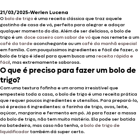
21/03/2025
•
Werlen Lucena
O
bolo de trigo
é uma receita clássica que traz aquele
gostinho de casa de vó, perfeito para alegrar e adoçar
qualquer momento do dia. Além de ser delicioso, o bolo de
trigo é um
doce caseiro com sabor de vó
que nos remete a um
café da tarde
aconchegante ou um
café da manhã especial
em família. Com pouquíssimos ingredientes e fácil de fazer, o
bolo de trigo é ideal para quem busca uma
receita rápida e
fácil
, mas extremamente saborosa.
O que é preciso para fazer um bolo de
trigo?
Com uma textura fofinha e um aroma irresistível que
empesteia toda a casa, o bolo de trigo é uma receita prática
que requer poucos ingredientes e utensílios. Para prepará-lo,
só é preciso 6 ingredientes: a farinha de trigo, ovos, leite,
açúcar,
margarina e fermento em pó. Já para fazer a massa
do bolo de trigo, não tem muito mistério. Ela pode ser batida
na batedeira, mas caso não tenha, o
bolo de trigo de
liquidificador
também dá super certo.