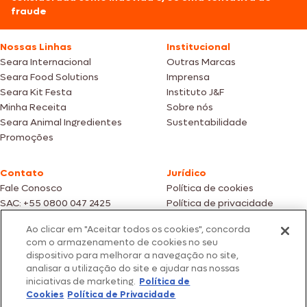
fraude
Nossas Linhas
Institucional
Seara Internacional
Outras Marcas
Seara Food Solutions
Imprensa
Seara Kit Festa
Instituto J&F
Minha Receita
Sobre nós
Seara Animal Ingredientes
Sustentabilidade
Promoções
Contato
Jurídico
Fale Conosco
Política de cookies
SAC: +55 0800 047 2425
Política de privacidade
Ao clicar em "Aceitar todos os cookies", concorda
Fotos meramente ilustrativas | Ofertas válidas enquanto durarem os
com o armazenamento de cookies no seu
estoques dos nossos parceiros | Vendas sujeitas a análise e confirmação
dispositivo para melhorar a navegação no site,
de dados.
analisar a utilização do site e ajudar nas nossas
Os preços, promoções e condições de pagamento são válidos
iniciativas de marketing.
Política de
exclusivamente para compras efetuadas em nossos parceiros.
Todos os produtos estão sujeitos a disponibilidade de estoque.
Cookies
Política de Privacidade