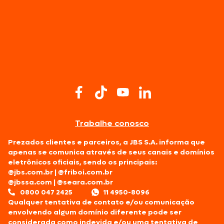
Trabalhe conosco
Prezados clientes e parceiros, a JBS S.A. informa que
apenas se comunica através de seus canais e domínios
eletrônicos oficiais, sendo os principais:
@jbs.com.br
|
@friboi.com.br
@jbssa.com
|
@seara.com.br
0800 047 2425
11 4950-8096
Qualquer tentativa de contato e/ou comunicação
envolvendo algum domínio diferente pode ser
considerada como indevida e/ou uma tentativa de