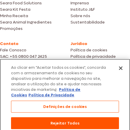
Seara Food Solutions
Imprensa
Seara Kit Festa
Instituto J&F
Minha Receita
Sobre nós
Seara Animal Ingredientes
Sustentabilidade
Promoções
Contato
Jurídico
Fale Conosco
Política de cookies
SAC: +55 0800 047 2425
Política de privacidade
Ao clicar em "Aceitar todos os cookies", concorda
Fotos meramente ilustrativas | Ofertas válidas enquanto durarem os
com o armazenamento de cookies no seu
estoques dos nossos parceiros | Vendas sujeitas a análise e confirmação
dispositivo para melhorar a navegação no site,
de dados.
analisar a utilização do site e ajudar nas nossas
Os preços, promoções e condições de pagamento são válidos
iniciativas de marketing.
Política de
exclusivamente para compras efetuadas em nossos parceiros.
Todos os produtos estão sujeitos a disponibilidade de estoque.
Cookies
Política de Privacidade
SEARA – CNPJ: 02.914.460/0202-67 – Av. Marginal Direita do Tietê, 500,
Definições de cookies
São Paulo/SP – CEP 05.118-100
© 2026 Seara. Todos os direitos reservados
Rejeitar Todos