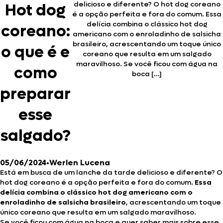
delicioso e diferente? O hot dog coreano
Hot dog
é a opção perfeita e fora do comum. Essa
delícia combina o clássico hot dog
coreano:
americano com o enroladinho de salsicha
brasileiro, acrescentando um toque único
o que é e
coreano que resulta em um salgado
maravilhoso. Se você ficou com água na
como
boca […]
preparar
esse
salgado?
05/06/2024
•
Werlen Lucena
Está em busca de um lanche da tarde delicioso e diferente? O
hot dog coreano é a opção perfeita e fora do comum.
Essa
delícia combina o clássico hot dog americano com o
enroladinho de salsicha brasileiro
, acrescentando um toque
único coreano que resulta em um salgado maravilhoso.
Se você ficou com água na boca e quer saber mais sobre esse