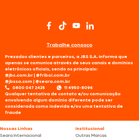
Trabalhe conosco
Prezados clientes e parceiros, a JBS S.A. informa que
apenas se comunica através de seus canais e domínios
eletrônicos oficiais, sendo os principais:
@jbs.com.br
|
@friboi.com.br
@jbssa.com
|
@seara.com.br
0800 047 2425
11 4950-8096
Qualquer tentativa de contato e/ou comunicação
envolvendo algum domínio diferente pode ser
considerada como indevida e/ou uma tentativa de
fraude
Nossas Linhas
Institucional
Seara Internacional
Outras Marcas