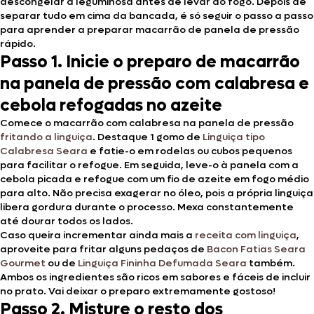
descongelar a leguminosa antes de levar ao fogo. Depois de
separar tudo em cima da bancada, é só seguir o passo a passo
para aprender a preparar macarrão de panela de pressão
rápido.
Passo 1. Inicie o preparo de macarrão
na panela de pressão com calabresa e
cebola refogadas no azeite
Comece o macarrão com calabresa na panela de pressão
fritando a linguiça
. Destaque 1 gomo de
Linguiça tipo
Calabresa Seara
e fatie-o em rodelas ou cubos pequenos
para facilitar o refogue. Em seguida, leve-o à panela com a
cebola picada e refogue com um fio de azeite em fogo médio
para alto. Não precisa exagerar no óleo, pois a própria linguiça
libera gordura durante o processo. Mexa constantemente
até dourar todos os lados.
Caso queira incrementar ainda mais a
receita com linguiça
,
aproveite para fritar alguns pedaços de
Bacon Fatias Seara
Gourmet
ou de
Linguiça Fininha Defumada Seara
também.
Ambos os ingredientes são ricos em sabores e fáceis de incluir
no prato. Vai deixar o preparo extremamente gostoso!
Passo 2. Misture o resto dos