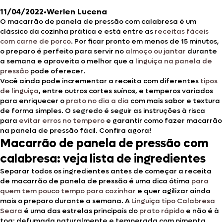
11/04/2022
•
Werlen Lucena
O macarrão de panela de pressão com calabresa é um
clássico da cozinha prática e está entre as
receitas fáceis
com carne de porco
. Por ficar pronto em menos de 15 minutos,
o preparo é perfeito para servir no
almoço ou jantar
durante
a semana e aproveita o melhor que a
linguiça na panela de
pressão
pode oferecer.
Você ainda pode incrementar a receita com diferentes
tipos
de linguiça
, entre outros cortes suínos, e temperos variados
para enriquecer o
prato no dia a dia
com mais sabor e textura
de forma simples. O segredo é seguir as instruções à risca
para
evitar erros no tempero
e garantir como fazer macarrão
na panela de pressão fácil. Confira agora!
Macarrão de panela de pressão com
calabresa: veja lista de ingredientes
Separar todos os ingredientes antes de começar a receita
de macarrão de panela de pressão é uma dica ótima
para
quem tem pouco tempo para cozinhar
e quer agilizar ainda
mais o preparo durante a semana. A
Linguiça tipo Calabresa
Seara
é uma das estrelas principais do
prato rápido
e não é à
toa: defumada naturalmente e temperada com pimenta