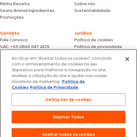
Minha Receita
Sobre nós
Seara Animal Ingredientes
Sustentabilidade
Promoções
Contato
Jurídico
Fale Conosco
Política de cookies
SAC: +55 0800 047 2425
Política de privacidade
Ao clicar em "Aceitar todos os cookies", concorda
Fotos meramente ilustrativas | Ofertas válidas enquanto durarem os
com o armazenamento de cookies no seu
estoques dos nossos parceiros | Vendas sujeitas a análise e confirmação
dispositivo para melhorar a navegação no site,
de dados.
analisar a utilização do site e ajudar nas nossas
Os preços, promoções e condições de pagamento são válidos
iniciativas de marketing.
Política de
exclusivamente para compras efetuadas em nossos parceiros.
Todos os produtos estão sujeitos a disponibilidade de estoque.
Cookies
Política de Privacidade
SEARA – CNPJ: 02.914.460/0202-67 – Av. Marginal Direita do Tietê, 500,
Definições de cookies
São Paulo/SP – CEP 05.118-100
© 2026 Seara. Todos os direitos reservados
Rejeitar Todos
Aceitar todos os cookies