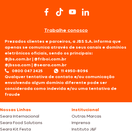
Trabalhe conosco
Prezados clientes e parceiros, a JBS S.A. informa que
apenas se comunica através de seus canais e domínios
eletrônicos oficiais, sendo os principais:
@jbs.com.br
|
@friboi.com.br
@jbssa.com
|
@seara.com.br
0800 047 2425
11 4950-8096
Qualquer tentativa de contato e/ou comunicação
envolvendo algum domínio diferente pode ser
considerada como indevida e/ou uma tentativa de
fraude
Nossas Linhas
Institucional
Seara Internacional
Outras Marcas
Seara Food Solutions
Imprensa
Seara Kit Festa
Instituto J&F