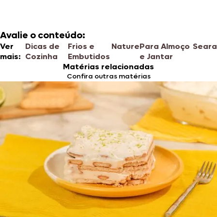
Avalie o conteúdo:
Ver
Dicas de
Frios e
Nature
Para Almoço
Seara
mais:
Cozinha
Embutidos
e Jantar
Matérias relacionadas
Confira outras matérias