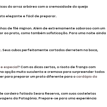
sticas do arroz arbóreo com a cremosidade do queijo
to elegante e fácil de preparar.
irinhas de filé mignon. Além de extremamente saboroso com um
or ao prato, como também sofisticação. Para uma noite ainda
t
. Seus cubos perfeitamente cortados derretem na boca,
 e especial
? Com as dicas certas, o risoto de frango com
uma opção muito suculenta e cremosa para surpreender todos
zer para preparar um prato diferente para o
cardápio da
de cordeiro fatiado Seara Reserva, com suas costeletas
selvagens da Patagônia. Prepare-se para uma experiência