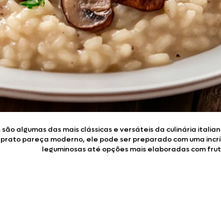
Doces, Bolos e Sobremesas
Pães e Massas
Bebidas
Entrevistas
os são algumas das mais clássicas e versáteis da culinária ita
o prato pareça moderno, ele pode ser preparado com uma incr
leguminosas até opções mais elaboradas com fruto