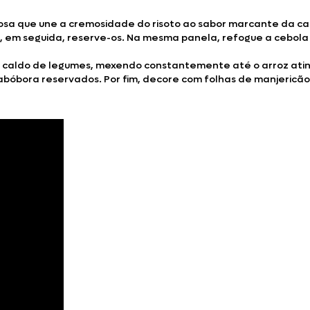
osa que une a cremosidade do risoto ao sabor marcante da ca
m seguida, reserve-os. Na mesma panela, refogue a cebola pi
 caldo de legumes, mexendo constantemente até o arroz atingi
 abóbora reservados. Por fim, decore com folhas de manjericã