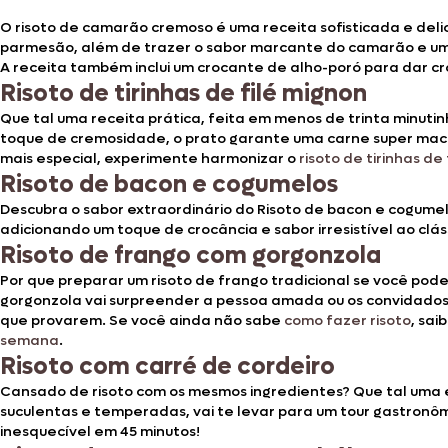
O risoto de camarão cremoso é uma receita sofisticada e delic
parmesão, além de trazer o sabor marcante do camarão e um t
A receita também inclui um crocante de alho-poró para dar cr
Risoto de tirinhas de filé mignon
Que tal uma receita prática, feita em menos de trinta minuti
toque de cremosidade, o prato garante uma carne super macia
mais especial, experimente harmonizar o
risoto de tirinhas d
Risoto de bacon e cogumelos
Descubra o sabor extraordinário do Risoto de bacon e cogume
adicionando um toque de crocância e sabor irresistível ao clás
Risoto de frango com gorgonzola
Por que preparar um risoto de frango tradicional se você pod
gorgonzola vai surpreender a pessoa amada ou os convidado
que provarem. Se você ainda não sabe
como fazer risoto
, sa
semana
.
Risoto com carré de cordeiro
Cansado de risoto com os mesmos ingredientes? Que tal uma e
suculentas e temperadas, vai te levar para um tour gastronô
inesquecível em 45 minutos!