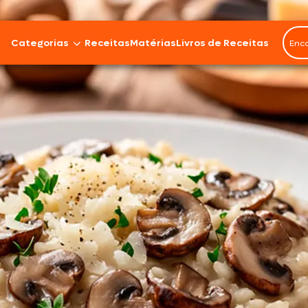
Categorias
Receitas
Matérias
Livros de Receitas
Bovinos
Cordeiro
Carnes Suínas
Aves
Frios e Embutidos
Peixes e Frutos do Mar
100% Vegetal