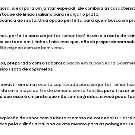
iosa, ideal para um jantar especial. Ele combina as caracterí
oque de limão siciliano para realçar o prato.
ocância ao risoto. Uma opção perfeita para quem busca um pra
nhos, perfeita para um
jantar romântico
? Assim é o risoto de t
 cortada em tirinhas finíssimas que, não só proporcionam sab
e filé mignon com um bom vinho
.
los, preparado com o saboroso
bacon em cubos Seara Gourme
sico risoto de cogumelos.
e investir em uma
receita caprichada para um jantar romântico
s de um
almoço de fim de semana com a família
, para trazer 
iba que esse é um prato que não tem segredos, e você pode fa
xplosão de sabor com o Risoto cremoso de cordeiro? O Carré 
mico pela culinária italiana ou até mesmo para as paisagens 