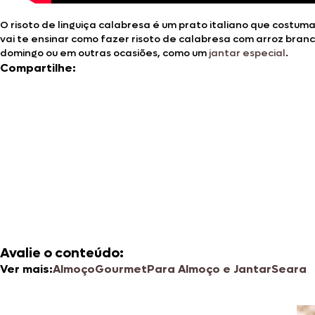
O risoto de linguiça calabresa é um prato italiano que costum
vai te ensinar como fazer risoto de calabresa com arroz branc
domingo ou em outras ocasiões, como um
jantar especial
.
Compartilhe:
Avalie o conteúdo:
Ver mais:
Almoço
Gourmet
Para Almoço e Jantar
Seara