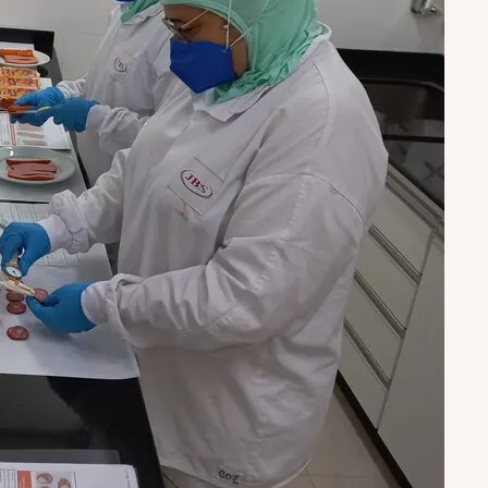
Nhô Bento
Doriana
Delícia
Primor
Tekitos