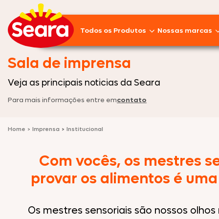
Todos os Produtos
Nossas marcas
Lançamentos
Sala de imprensa
Pratos Prontos
Veja as principais noticias da Seara
Para mais informações entre em
contato
Aves
Empanados
Home
>
Imprensa
>
Institucional
Linguiças
Com vocês, os mestres se
Frios
provar os alimentos é um
Suínos
Os mestres sensoriais são nossos olhos 
Pizzas