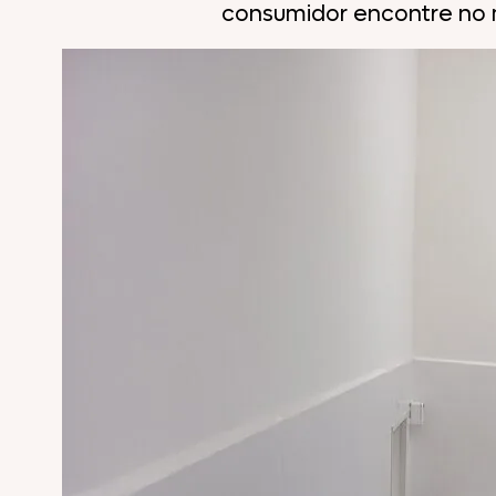
consumidor encontre no 
Comemorativos
Salsichas
Hambúrgueres
Lanches
Lasanhas
Legumes
Margarinas
Peixes e Frutos do Mar
Kibe e Almôndegas