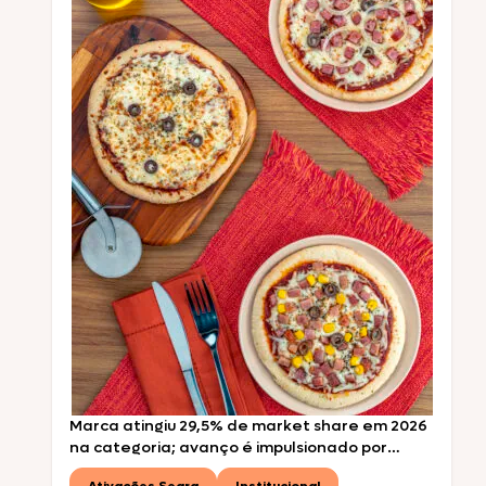
Marca atingiu 29,5% de market share em 2026
na categoria; avanço é impulsionado por
estratégia que combina pizzas para air fryer,
Ativações Seara
Institucional