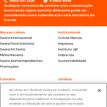
0800 047 2425
11 4950-8096
Qualquer tentativa de contato e/ou comunicação
envolvendo algum domínio diferente pode ser
considerada como indevida e/ou uma tentativa de
fraude
Nossas Linhas
Institucional
Seara Internacional
Outras Marcas
Seara Food Solutions
Imprensa
Seara Kit Festa
Instituto J&F
Minha Receita
Sobre nós
Seara Animal Ingredientes
Sustentabilidade
Promoções
Contato
Jurídico
Fale Conosco
Política de cookies
Ao clicar em "Aceitar todos os cookies", concorda
SAC: +55 0800 047 2425
Política de privacidade
com o armazenamento de cookies no seu
dispositivo para melhorar a navegação no site,
Fotos meramente ilustrativas | Ofertas válidas enquanto durarem os
analisar a utilização do site e ajudar nas nossas
estoques dos nossos parceiros | Vendas sujeitas a análise e confirmação