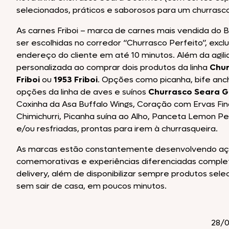
selecionados, práticos e saborosos para um churrasc
As carnes Friboi – marca de carnes mais vendida do 
ser escolhidas no corredor “Churrasco Perfeito”, exc
endereço do cliente em até 10 minutos. Além da agili
personalizada ao comprar dois produtos da linha
Chur
Friboi
ou
1953 Friboi
. Opções como picanha, bife anch
opções da linha de aves e suínos
Churrasco Seara 
Coxinha da Asa Buffalo Wings, Coração com Ervas Fi
Chimichurri, Picanha suína ao Alho, Panceta Lemon P
e/ou resfriadas, prontas para irem à churrasqueira.
As marcas estão constantemente desenvolvendo açõ
comemorativas e experiências diferenciadas complet
delivery, além de disponibilizar sempre produtos se
sem sair de casa, em poucos minutos.
28/0