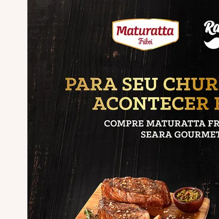
Comemorativos
Salsichas
Hambúrgueres
Lanches
Lasanhas
Legumes
Margarinas
Peixes e Frutos do Mar
Kibe e Almôndegas