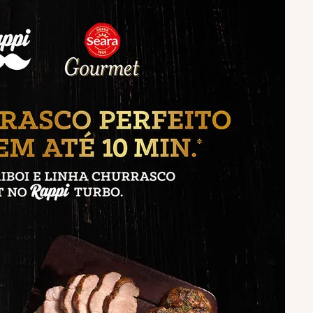
Peru
Ebooks
Sobrecoxa
Seara Hot Hit
Seara Assa Fácil
Seara Reserva
Seara
Suculentíssimo