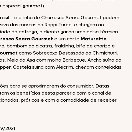
o especial gourmet).
Texas Burguer
Brasil – e a linha de Churrasco Seara Gourmet podem
lusivo das marcas no Rappi Turbo, e chegam ao
dade da entrega, o cliente ganha uma bolsa térmica
rasco Seara Gourmet
e um corte
Maturatta
Seara Kit Festa
o, bombom da alcatra, fraldinha, bife de chorizo e
Gourmet
como Sobrecoxa Desossada ao Chimichurri,
nas, Meio da Asa com molho Barbecue, Ancho suíno ao
epper, Costela suína com Alecrim, chegam congeladas
es para se aproximarem do consumidor. Datas
am os benefícios desta parceria com o canal de
lecionados, práticos e com a comodidade de receber
9/2021