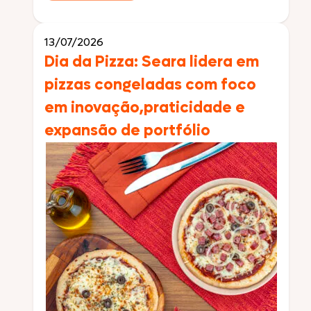
Paulo, julho de 2026 – A Seara Gourmet dá
mais um passo estratégico e de grande
relevância em seu posicionamento no esporte
13/07/2026
ao anunciar o patrocínio oficial ao […]
Dia da Pizza: Seara lidera em
pizzas congeladas com foco
em inovação,praticidade e
expansão de portfólio