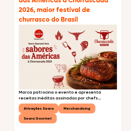
das Américas à Churrascada
2026, maior festival de
churrasco do Brasil
Marca patrocina o evento e apresenta
receitas inéditas assinadas por chefs
convidados e reforça sua conexão com o
Ativações Seara
Merchandising
universo do churrasco premium durante o
maior festival de churrasco do Brasil A Seara
Seara Gourmet
Gourmet marca presença na Churrascada
2026, o maior festival de churrasco do Brasil,