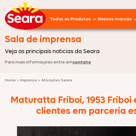
Todos os Produtos
Nossas marcas
Lançamentos
Sala de imprensa
Pratos Prontos
Veja as principais noticias da Seara
Para mais informações entre em
contato
Aves
Empanados
Home
>
Imprensa
>
Ativações Seara
Linguiças
Maturatta Friboi, 1953 Frib
Frios
clientes em parceria 
Suínos
Pizzas