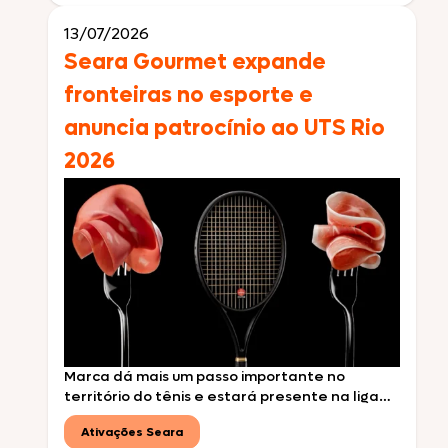
levando ao público uma experiência
gastronômica inspirada no conceito “Fogo […]
13/07/2026
Seara Gourmet expande
fronteiras no esporte e
anuncia patrocínio ao UTS Rio
2026
Marca dá mais um passo importante no
território do tênis e estará presente na liga
que desembarca pela primeira vez no Brasil
Ativações Seara
com astros internacionais da modalidade São