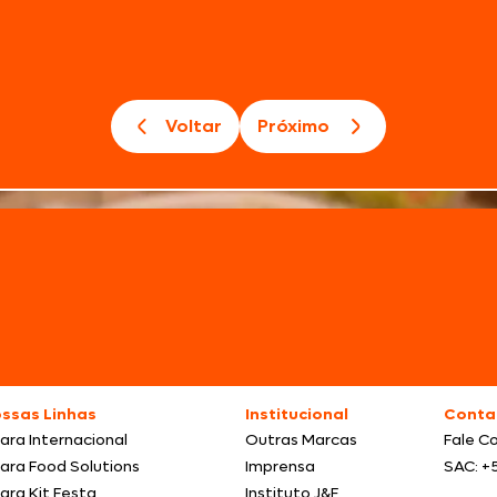
Voltar
Próximo
ssas Linhas
Institucional
Conta
ara Internacional
Outras Marcas
Fale C
ara Food Solutions
Imprensa
SAC: +
ara Kit Festa
Instituto J&F