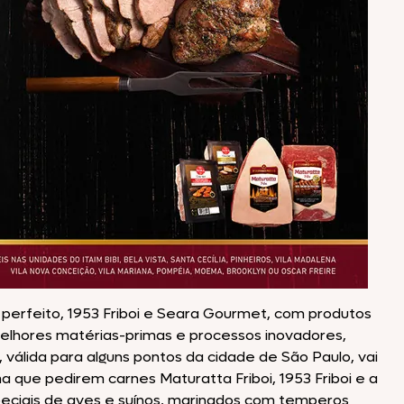
Nhô Bento
Doriana
Delícia
Primor
co perfeito, 1953 Friboi e Seara Gourmet, com produtos
elhores matérias-primas e processos inovadores,
Tekitos
válida para alguns pontos da cidade de São Paulo, vai
ma que pedirem carnes Maturatta Friboi, 1953 Friboi e a
eciais de aves e suínos, marinados com temperos