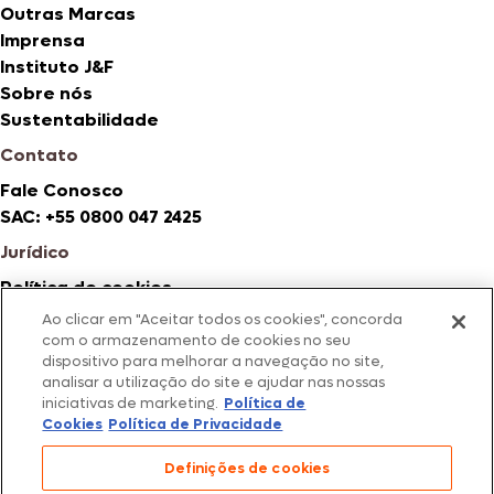
Outras Marcas
Imprensa
Instituto J&F
Sobre nós
Sustentabilidade
Contato
Fale Conosco
SAC: +55 0800 047 2425
Jurídico
Política de cookies
Política de privacidade
Ao clicar em "Aceitar todos os cookies", concorda
Fotos meramente ilustrativas | Ofertas válidas enquanto
com o armazenamento de cookies no seu
durarem os estoques dos nossos parceiros | Vendas sujeitas a
dispositivo para melhorar a navegação no site,
análise e confirmação de dados.
analisar a utilização do site e ajudar nas nossas
iniciativas de marketing.
Política de
Os preços, promoções e condições de pagamento são válidos
Cookies
Política de Privacidade
exclusivamente para compras efetuadas em nossos
parceiros.
Definições de cookies
Todos os produtos estão sujeitos a disponibilidade de
estoque.