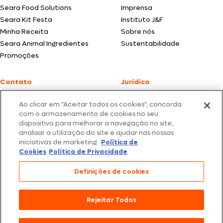
Seara Food Solutions
Imprensa
Seara Kit Festa
Instituto J&F
Minha Receita
Sobre nós
Seara Animal Ingredientes
Sustentabilidade
Promoções
Contato
Jurídico
Fale Conosco
Política de cookies
Ao clicar em "Aceitar todos os cookies", concorda
SAC: +55 0800 047 2425
Política de privacidade
com o armazenamento de cookies no seu
dispositivo para melhorar a navegação no site,
Fotos meramente ilustrativas | Ofertas válidas enquanto durarem os
analisar a utilização do site e ajudar nas nossas
estoques dos nossos parceiros | Vendas sujeitas a análise e confirmação
iniciativas de marketing.
Política de
de dados.
Cookies
Política de Privacidade
Os preços, promoções e condições de pagamento são válidos
exclusivamente para compras efetuadas em nossos parceiros.
Todos os produtos estão sujeitos a disponibilidade de estoque.
Definições de cookies
SEARA – CNPJ: 02.914.460/0202-67 – Av. Marginal Direita do Tietê, 500,
São Paulo/SP – CEP 05.118-100
Rejeitar Todos
© 2026 Seara. Todos os direitos reservados