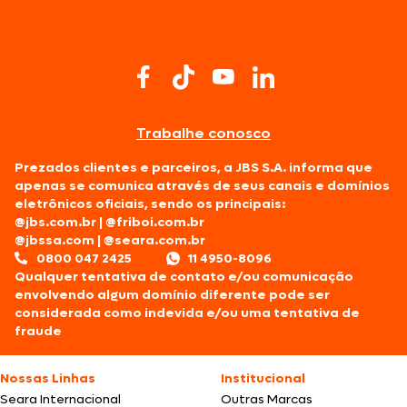
Trabalhe conosco
Prezados clientes e parceiros, a JBS S.A. informa que
apenas se comunica através de seus canais e domínios
eletrônicos oficiais, sendo os principais:
@jbs.com.br
|
@friboi.com.br
@jbssa.com
|
@seara.com.br
0800 047 2425
11 4950-8096
Qualquer tentativa de contato e/ou comunicação
envolvendo algum domínio diferente pode ser
considerada como indevida e/ou uma tentativa de
fraude
Nossas Linhas
Institucional
Seara Internacional
Outras Marcas