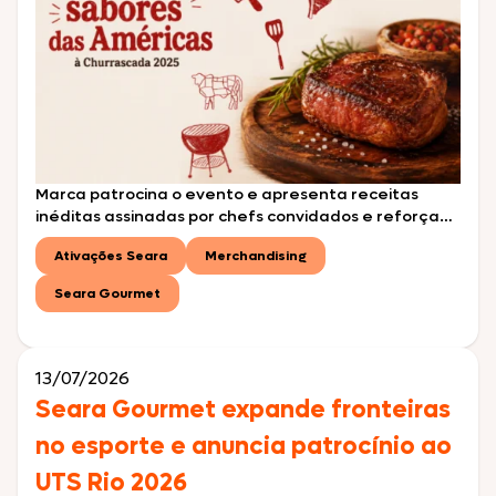
Marca patrocina o evento e apresenta receitas
inéditas assinadas por chefs convidados e reforça
sua conexão com o universo do churrasco premium
Ativações Seara
Merchandising
durante o maior festival de churrasco do Brasil A
Seara Gourmet marca presença na Churrascada
Seara Gourmet
2026, o maior festival de churrasco do Brasil, levando
ao público uma experiência gastronômica inspirada
no conceito “Fogo […]
13/07/2026
Seara Gourmet expande fronteiras
no esporte e anuncia patrocínio ao
UTS Rio 2026