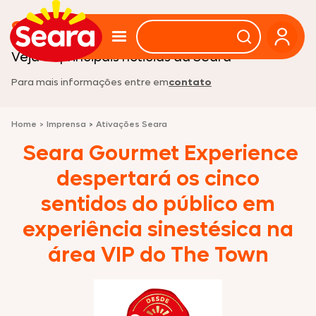
Sala de imprensa
Veja as principais noticias da Seara
Para mais informações entre em
contato
Home
>
Imprensa
>
Ativações Seara
Seara Gourmet Experience
despertará os cinco
sentidos do público em
experiência sinestésica na
área VIP do The Town