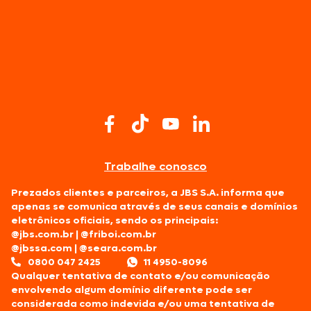
Trabalhe conosco
Prezados clientes e parceiros, a JBS S.A. informa que
apenas se comunica através de seus canais e domínios
eletrônicos oficiais, sendo os principais:
@jbs.com.br
|
@friboi.com.br
@jbssa.com
|
@seara.com.br
0800 047 2425
11 4950-8096
Qualquer tentativa de contato e/ou comunicação
envolvendo algum domínio diferente pode ser
considerada como indevida e/ou uma tentativa de