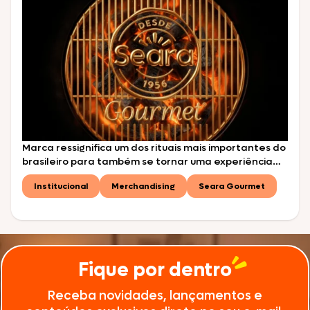
Marca ressignifica um dos rituais mais importantes do
brasileiro para também se tornar uma experiência
diferenciada com novos sabores São Paulo, maio de
Institucional
Merchandising
Seara Gourmet
2026 – A Seara Gourmet, uma das principais
referências do país em produtos de alta
gastronomia, transformou o churrasco em uma
experiência diferenciada com toques de requinte
em sua nova campanha, lançada nesta […]
Fique por dentro
Receba novidades, lançamentos e