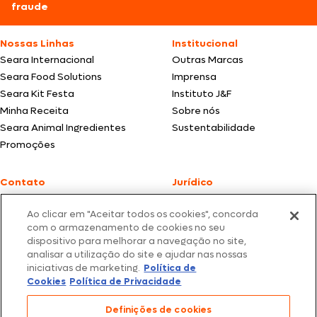
fraude
Nossas Linhas
Institucional
Seara Internacional
Outras Marcas
Seara Food Solutions
Imprensa
Seara Kit Festa
Instituto J&F
Minha Receita
Sobre nós
Seara Animal Ingredientes
Sustentabilidade
Promoções
Contato
Jurídico
Fale Conosco
Política de cookies
Ao clicar em "Aceitar todos os cookies", concorda
SAC: +55 0800 047 2425
Política de privacidade
com o armazenamento de cookies no seu
dispositivo para melhorar a navegação no site,
Fotos meramente ilustrativas | Ofertas válidas enquanto durarem os
analisar a utilização do site e ajudar nas nossas
estoques dos nossos parceiros | Vendas sujeitas a análise e confirmação
iniciativas de marketing.
Política de
de dados.
Cookies
Política de Privacidade
Os preços, promoções e condições de pagamento são válidos
exclusivamente para compras efetuadas em nossos parceiros.
Todos os produtos estão sujeitos a disponibilidade de estoque.
Definições de cookies