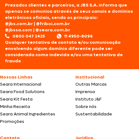
Prezados clientes e parceiros, a JBS S.A. informa que
apenas se comunica através de seus canais e domínios
eletrônicos oficiais, sendo os principais:
@jbs.com.br
|
@friboi.com.br
@jbssa.com
|
@seara.com.br
0800 047 2425
11 4950-8096
Qualquer tentativa de contato e/ou comunicação
envolvendo algum domínio diferente pode ser
considerada como indevida e/ou uma tentativa de
fraude
Nossas Linhas
Institucional
Seara Internacional
Outras Marcas
Seara Food Solutions
Imprensa
Seara Kit Festa
Instituto J&F
Minha Receita
Sobre nós
Seara Animal Ingredientes
Sustentabilidade
Promoções
Contato
Jurídico