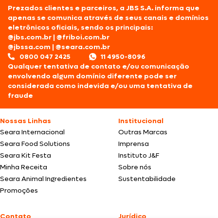
Prezados clientes e parceiros, a JBS S.A. informa que
apenas se comunica através de seus canais e domínios
eletrônicos oficiais, sendo os principais:
@jbs.com.br
|
@friboi.com.br
@jbssa.com
|
@seara.com.br
0800 047 2425
11 4950-8096
Qualquer tentativa de contato e/ou comunicação
envolvendo algum domínio diferente pode ser
considerada como indevida e/ou uma tentativa de
fraude
Nossas Linhas
Institucional
Seara Internacional
Outras Marcas
Seara Food Solutions
Imprensa
Seara Kit Festa
Instituto J&F
Minha Receita
Sobre nós
Seara Animal Ingredientes
Sustentabilidade
Promoções
Contato
Jurídico