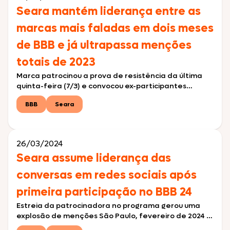
experiências e dinâmicas. […]
Seara mantém liderança entre as
marcas mais faladas em dois meses
de BBB e já ultrapassa menções
totais de 2023
Marca patrocinou a prova de resistência da última
quinta-feira (7/3) e convocou ex-participantes
marcantes da história do reality para serem
BBB
Seara
“dogueiros por um dia” São Paulo, março de 2024 – Em
dois meses de patrocínio ao BBB 24, a Seara
ultrapassou o número de menções em relação ao
ano passado e é a marca mais comentada […]
26/03/2024
Seara assume liderança das
conversas em redes sociais após
primeira participação no BBB 24
Estreia da patrocinadora no programa gerou uma
explosão de menções São Paulo, fevereiro de 2024 –
A Seara está marcando sua 5ª participação