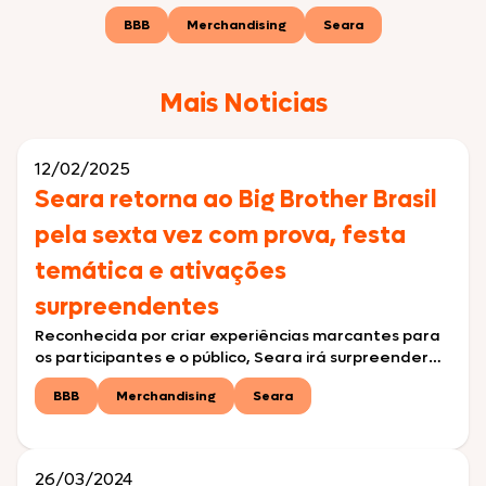
BBB
Merchandising
Seara
Mais Noticias
12/02/2025
Seara retorna ao Big Brother Brasil
pela sexta vez com prova, festa
temática e ativações
surpreendentes
Reconhecida por criar experiências marcantes para
os participantes e o público, Seara irá surpreender
novamente na edição de 2025 com ativações que
BBB
Merchandising
Seara
reforçam sua conexão com os consumidores
Consolidada como uma das marcas mais lembradas
do programa em suas últimas edições, a Seara
retorna à casa mais vigiada do Brasil com novas
26/03/2024