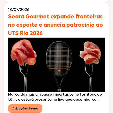
no conceito “Fogo […]
13/07/2026
Seara Gourmet expande fronteiras
no esporte e anuncia patrocínio ao
UTS Rio 2026
Marca dá mais um passo importante no território do
tênis e estará presente na liga que desembarca
pela primeira vez no Brasil com astros internacionais
Ativações Seara
da modalidade São Paulo, julho de 2026 – A Seara