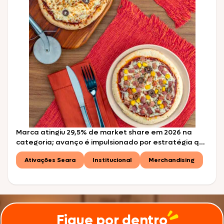
Marca atingiu 29,5% de market share em 2026 na
categoria; avanço é impulsionado por estratégia que
combina pizzas para air fryer, versões tradicionais e
Ativações Seara
Institucional
Merchandising
opções premium São Paulo, julho de 2026 – Em uma
das ocasiões mais saborosas do calendário nacional,
o Dia da Pizza, celebrado em 10 de julho, a Seara tem
motivos de sobra […]
Fique por dentro