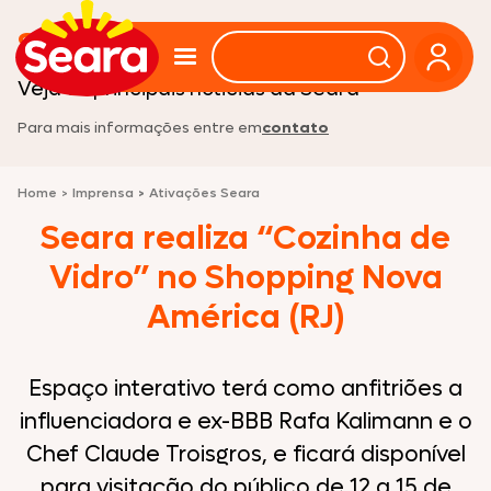
Sala de imprensa
Veja as principais noticias da Seara
Para mais informações entre em
contato
Home
>
Imprensa
>
Ativações Seara
Seara realiza “Cozinha de
Vidro” no Shopping Nova
América (RJ)
Espaço interativo terá como anfitriões a
influenciadora e ex-BBB Rafa Kalimann e o
Chef Claude Troisgros, e ficará disponível
para visitação do público de 12 a 15 de