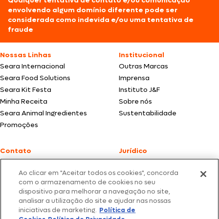
Qualquer tentativa de contato e/ou comunicação
envolvendo algum domínio diferente pode ser
considerada como indevida e/ou uma tentativa de
fraude
Nossas Linhas
Institucional
Seara Internacional
Outras Marcas
Seara Food Solutions
Imprensa
Seara Kit Festa
Instituto J&F
Minha Receita
Sobre nós
Seara Animal Ingredientes
Sustentabilidade
Promoções
Contato
Jurídico
Fale Conosco
Política de cookies
Ao clicar em "Aceitar todos os cookies", concorda
SAC: +55 0800 047 2425
Política de privacidade
com o armazenamento de cookies no seu
dispositivo para melhorar a navegação no site,
Fotos meramente ilustrativas | Ofertas válidas enquanto durarem os
analisar a utilização do site e ajudar nas nossas
estoques dos nossos parceiros | Vendas sujeitas a análise e confirmação
iniciativas de marketing.
Política de
de dados.