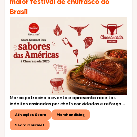
maior festival de churrasco do
Brasil
Marca patrocina o evento e apresenta receitas
inéditas assinadas por chefs convidados e reforça
sua conexão com o universo do churrasco premium
Ativações Seara
Merchandising
durante o maior festival de churrasco do Brasil A
Seara Gourmet marca presença na Churrascada
Seara Gourmet
2026, o maior festival de churrasco do Brasil, levando
ao público uma experiência gastronômica inspirada