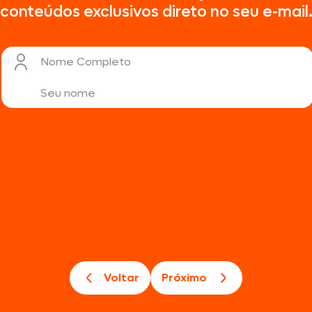
conteúdos exclusivos direto no seu e-mail
Texas Burguer
Nome Completo
Seara Kit Festa
Voltar
Próximo