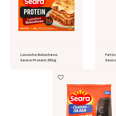
Comemorativos
Salsichas
Hambúrgueres
Lanches
Lasanha Bolonhesa
Fettu
Lasanhas
Seara Protein 350g
Seara
Legumes
Margarinas
Peixes e Frutos do Mar
Kibe e Almôndegas