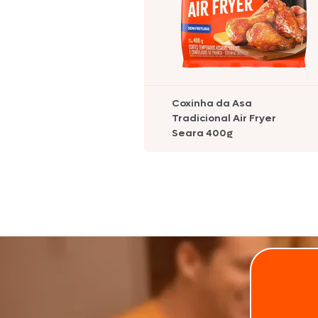
Coxinha da Asa
Tradicional Air Fryer
Seara 400g