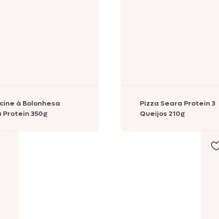
Peru
Ebooks
Sobrecoxa
Seara Hot Hit
Seara Assa Fácil
cine à Bolonhesa
Pizza Seara Protein 3
 Protein 350g
Queijos 210g
Seara Reserva
Seara
Suculentíssimo