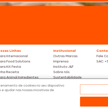
ssas Linhas
Institucional
Conta
ara Internacional
Outras Marcas
Fale C
ara Food Solutions
Imprensa
SAC: +
ara Kit Festa
Instituto J&F
nha Receita
Sobre nós
ara Animal Ingredientes
Sustentabilidade
omoções
zenamento de cookies no seu dispositivo
 e ajudar nas nossas iniciativas de
tos meramente ilustrativas | Ofertas válidas enquanto durarem os estoque
nfirmação de dados.
 preços, promoções e condições de pagamento são válidos exclusivamen
dos os produtos estão sujeitos a disponibilidade de estoque.