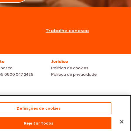
Trabalhe conosco
to
Jurídico
onosco
Política de cookies
55 0800 047 2425
Política de privacidade
Definições de cookies
s dos nossos parceiros | Vendas sujeitas a análise e
Rejeitar Todos
te para compras efetuadas em nossos parceiros.