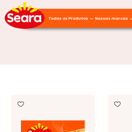
Todos os Produtos
Nossas marcas
Lançamentos
Pratos Prontos
Aves
Empanados
Linguiças
Frios
Suínos
Pizzas