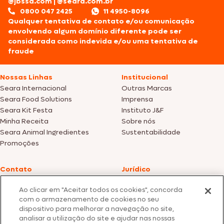
@jbssa.com
|
@seara.com.br
0800 047 2425
11 4950-8096
Qualquer tentativa de contato e/ou comunicação
envolvendo algum domínio diferente pode ser
considerada como indevida e/ou uma tentativa de
fraude
Nossas Linhas
Institucional
Seara Internacional
Outras Marcas
Seara Food Solutions
Imprensa
Seara Kit Festa
Instituto J&F
Minha Receita
Sobre nós
Seara Animal Ingredientes
Sustentabilidade
Promoções
Contato
Jurídico
Fale Conosco
Política de cookies
Ao clicar em "Aceitar todos os cookies", concorda
SAC: +55 0800 047 2425
Política de privacidade
com o armazenamento de cookies no seu
dispositivo para melhorar a navegação no site,
Fotos meramente ilustrativas | Ofertas válidas enquanto durarem os
analisar a utilização do site e ajudar nas nossas