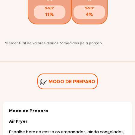
%VD*
%VD*
11%
4%
*Percentual de valores diários fornecidos pela porção.
MODO DE PREPARO
Modo de Preparo
Air Fryer
Espalhe bem no cesto os empanados, ainda congelados,