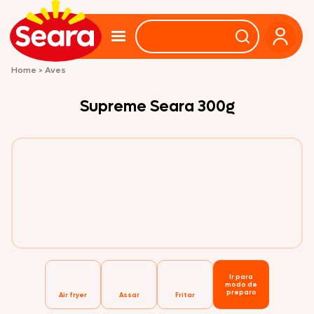
Home
>
Aves
Supreme Seara 300g
Ir para
modo de
preparo
Air fryer
Assar
Fritar