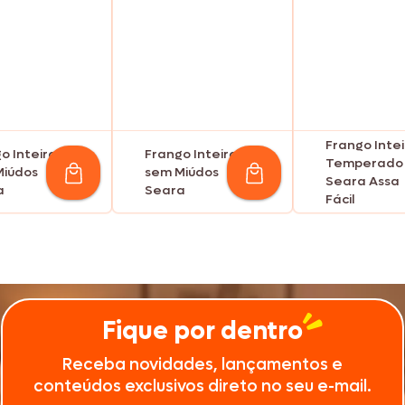
Frango Intei
o Inteiro
Frango Inteiro
Temperado
Miúdos
sem Miúdos
Seara Assa
a
Seara
Fácil
Fique por dentro
Receba novidades, lançamentos e
conteúdos exclusivos direto no seu e-mail.