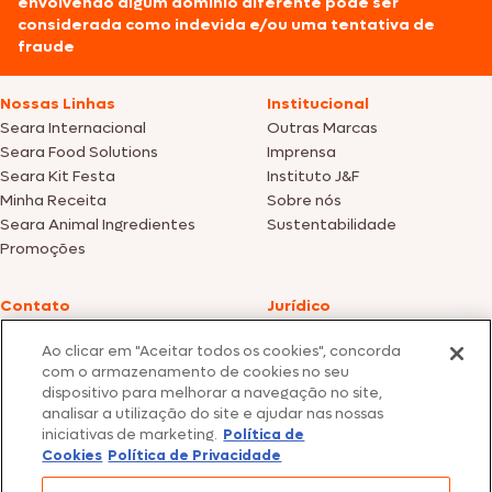
envolvendo algum domínio diferente pode ser
considerada como indevida e/ou uma tentativa de
fraude
Nossas Linhas
Institucional
Seara Internacional
Outras Marcas
Seara Food Solutions
Imprensa
Seara Kit Festa
Instituto J&F
Minha Receita
Sobre nós
Seara Animal Ingredientes
Sustentabilidade
Promoções
Contato
Jurídico
Fale Conosco
Política de cookies
Ao clicar em "Aceitar todos os cookies", concorda
SAC: +55 0800 047 2425
Política de privacidade
com o armazenamento de cookies no seu
dispositivo para melhorar a navegação no site,
Fotos meramente ilustrativas | Ofertas válidas enquanto durarem os
analisar a utilização do site e ajudar nas nossas
estoques dos nossos parceiros | Vendas sujeitas a análise e confirmação
iniciativas de marketing.
Política de
de dados.
Cookies
Política de Privacidade
Os preços, promoções e condições de pagamento são válidos
exclusivamente para compras efetuadas em nossos parceiros.