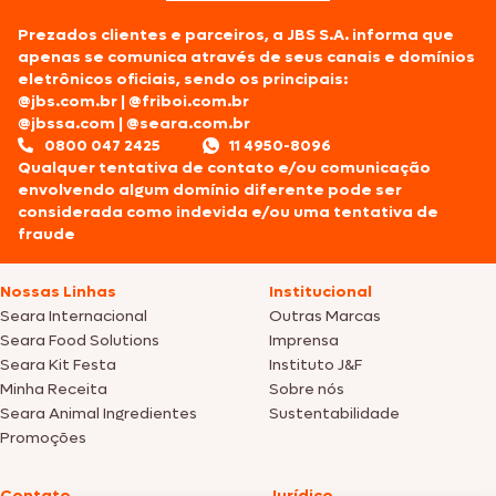
Prezados clientes e parceiros, a JBS S.A. informa que
apenas se comunica através de seus canais e domínios
eletrônicos oficiais, sendo os principais:
@jbs.com.br
|
@friboi.com.br
@jbssa.com
|
@seara.com.br
0800 047 2425
11 4950-8096
Qualquer tentativa de contato e/ou comunicação
envolvendo algum domínio diferente pode ser
considerada como indevida e/ou uma tentativa de
fraude
Nossas Linhas
Institucional
Seara Internacional
Outras Marcas
Seara Food Solutions
Imprensa
Seara Kit Festa
Instituto J&F
Minha Receita
Sobre nós
Seara Animal Ingredientes
Sustentabilidade
Promoções
Contato
Jurídico